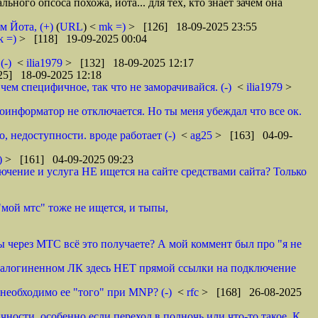
ьного опсоса похожа, йота... для тех, кто знает зачем она
м Йота, (+)
(
URL
) <
mk =)
> [126] 18-09-2025 23:55
k =)
> [118] 19-09-2025 00:04
(-)
<
ilia1979
> [132] 18-09-2025 12:17
5] 18-09-2025 12:18
чем специфичное, так что не заморачивайся. (-)
<
ilia1979
>
оинформатор не отключается. Но ты меня убеждал что все ок.
о, недоступности. вроде работает (-)
<
ag25
> [163] 04-09-
)
> [161] 04-09-2025 09:23
чение и услуга НЕ ищется на сайте средствами сайта? Только
"мой мтс" тоже не ищется, и тыпы,
ы через МТС всё это получаете? А мой коммент был про "я не
и залогиненном ЛК здесь НЕТ прямой ссылки на подключение
необходимо ее "того" при MNP? (-)
<
rfc
> [168] 26-08-2025
чности, особенно если переход в полночь или что-то такое. К