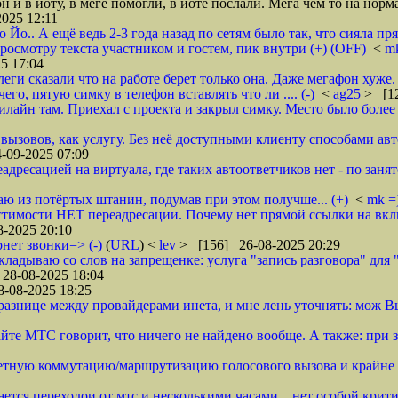
и в йоту, в меге помогли, в йоте послали. Мега чем то на нормал
025 12:11
Йо.. А ещё ведь 2-3 года назад по сетям было так, что сияла пря
осмотру текста участником и гостем, пик внутри (+) (OFF)
<
m
5 17:04
еги сказали что на работе берет только она. Даже мегафон хуже. 
его, пятую симку в телефон вставлять что ли .... (-)
<
ag25
> [12
илайн там. Приехал с проекта и закрыл симку. Место было более 
ызовов, как услугу. Без неё доступными клиенту способами авт
-09-2025 07:09
адресацией на виртуала, где таких автоответчиков нет - по занят
стаю из потёртых штанин, подумав при этом получше... (+)
<
mk =
стимости НЕТ переадресации. Почему нет прямой ссылки на вклю
-2025 20:10
рнет звонки=> (-)
(
URL
) <
lev
> [156] 26-08-2025 20:29
кладываю со слов на запрещенке: услуга "запись разговора" для 
28-08-2025 18:04
-08-2025 18:25
разнице между провайдерами инета, и мне лень уточнять: мож В
сайте МТС говорит, что ничего не найдено вообще. А также: пр
тетную коммутацию/маршрутизацию голосового вызова и крайне 
ется переходои от мтс и несколькими часами... нет особой крити