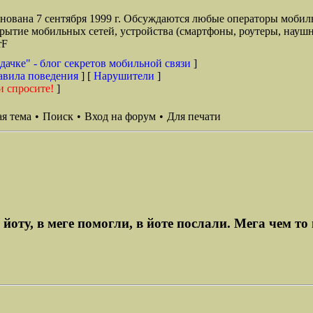
снована 7 сентября 1999 г. Обсуждаются любые операторы мобил
окрытие мобильных сетей, устройства (смартфоны, роутеры, наушн
rF
дачке" - блог секретов мобильной связи
]
авила поведения
] [
Нарушители
]
и спросите!
]
я тема
•
Поиск
•
Вход на форум
•
Для печати
йоту, в меге помогли, в йоте послали. Мега чем то 