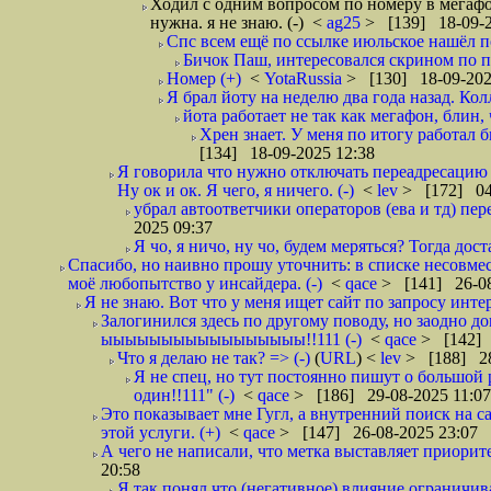
Ходил с одним вопросом по номеру в мегафон 
нужна. я не знаю. (-)
<
ag25
> [139] 18-09-2
Спс всем ещё по ссылке июльское нашёл по 
Бичок Паш, интересовался скрином по пр
Номер (+)
<
YotaRussia
> [130] 18-09-202
Я брал йоту на неделю два года назад. Колл
йота работает не так как мегафон, блин, ч
Хрен знает. У меня по итогу работал б
[134] 18-09-2025 12:38
Я говорила что нужно отключать переадресацию в
Ну ок и ок. Я чего, я ничего. (-)
<
lev
> [172] 04
убрал автоответчики операторов (ева и тд) пере
2025 09:37
Я чо, я ничо, ну чо, будем меряться? Тогда до
Спасибо, но наивно прошу уточнить: в списке несовме
моё любопытство у инсайдера. (-)
<
qace
> [141] 26-08
Я не знаю. Вот что у меня ищет сайт по запросу инте
Залогинился здесь по другому поводу, но заодно до
ыыыыыыыыыыыыыыыыы!!111 (-)
<
qace
> [142] 
Что я делаю не так? => (-)
(
URL
) <
lev
> [188] 28
Я не спец, но тут постоянно пишут о большой 
один!!111" (-)
<
qace
> [186] 29-08-2025 11:07
Это показывает мне Гугл, а внутренний поиск на 
этой услуги. (+)
<
qace
> [147] 26-08-2025 23:07
А чего не написали, что метка выставляет приори
20:58
Я так понял что (негативное) влияние ограничива