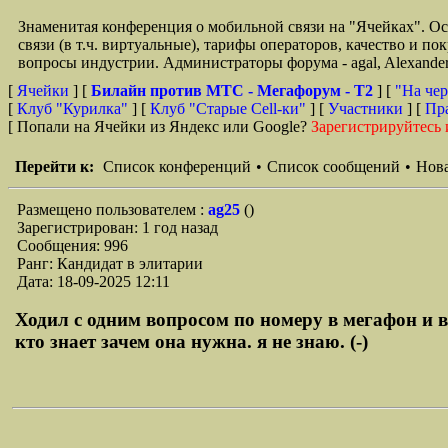
Знаменитая конференция о мобильной связи на "Ячейках". О
связи (в т.ч. виртуальные), тарифы операторов, качество и п
вопросы индустрии. Администраторы форума - agal, Alexande
[
Ячейки
] [
Билайн против МТС - Мегафорум - T2
]
[
"На чер
[
Клуб "Курилка"
] [
Клуб "Старые Сell-ки"
] [
Участники
] [
Пр
[ Попали на Ячейки из Яндекс или Google?
Зарегистрируйтесь 
Перейти к:
Список конференций
•
Список сообщений
•
Нова
Размещено пользователем :
ag25
()
Зарегистрирован: 1 год назад
Сообщения: 996
Ранг: Кандидат в элитарии
Дата: 18-09-2025 12:11
Ходил с одним вопросом по номеру в мегафон и в 
кто знает зачем она нужна. я не знаю. (-)