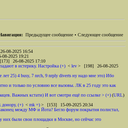
Навигация:
Предыдущее сообщение
•
Следующее сообщение
26-08-2025 16:54
-08-2025 19:21
[173] 26-08-2025 17:10
падают в истерику. Настройка (+)
<
lev
> [198] 26-08-2025
лет 25) 4 busy, 7 nrch, 9 nrply diverts ну надо мне это) Ибо
атно и только по условию все вызовы. ЛК в 25 году это как
бзацев. Важных кстати) И вот смотри ещё по ссылке > (+)
(
URL
)
 донору, (+)
<
mk =)
> [153] 15-09-2025 20:34
 наконец между МФ и Йота? Бегло форум покрытия полистал,
у них были свои площадки в Москве, но сейчас это