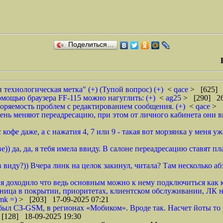
Поделиться…
технологическая метка" (+) (Тупой вопрос) (+)
<
qace
> [625] 
мощью браузера FF-115 можно нагуглить: (+)
<
ag25
> [290] 26
торяемость проблем с редактированием сообщения. (+)
<
qace
> 
 день меняют переадресацию, при этом от личного кабинета они в
 кофе даже, а с нажатия 4, 7 или 9 - такая вот морзянка у меня уже 
)) да, да, я тебя имела ввиду. В салоне переадресацию ставят пл
в виду?)) Вчера линк на целок закинул, читала? Там несколько а
ня доходило что ведь основным можно к нему подключиться как к
азница в покрытии, приоритетах, клиентском обслуживании, ЛК
mk =)
> [203] 17-09-2025 07:21
ыл СЗ-GSM, в регионах «Мобиком». Вроде так. Насчет йоты то 
[128] 18-09-2025 19:30