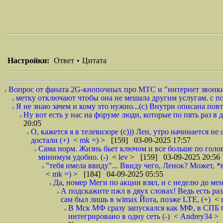
Настройки:
Ответ
•
Цитата
Вопрос от фаната 2G-кнопочных про МТС и "интернет звонки 
метку отключают чтобы она не мешала другим услугам. с по
Я не знаю зачем и кому это нужно...(с) Внутри описана пов
Ну вот есть у нас на форуме люди, которые по пять раз в
20:05
О, кажется я в телевизоре (с))) Лен, утро начинается не с
достали (+)
<
mk =)
> [159] 03-09-2025 17:57
Сама норм. Жизнь бьет ключом и все больше по голове
минимум удобно. (-)
<
lev
> [159] 03-09-2025 20:56
"тебя имела ввиду"... Ввиду чего, Ленок? Может, *
<
mk =)
> [184] 04-09-2025 05:55
Да, номер Меги по акции взял, и с неделю до ме
А подскажите пжл в двух словах! Ведь есть р
сам был лишь в wimax Йота, позже LTE, (+)
<
В Мск МФ сразу запускался как МФ, в СПБ б
интегрировано в одну сеть (-)
<
Andrey34
> 