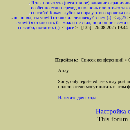
Я так понял что (негативное) влияние ограничив
особенно если переход в полночь или что-то такое.
спасибо! Какая глубокая нора у этого кролика оказ
не понял, ты vowifi отключил человеку? зачем (-)
<
ag25
>
vowifi я отключать бы мож и не стал, но и он не всеми
спасибо, понятно. (-)
<
qace
> [135] 26-08-2025 19:44
Перейти к:
Список конференций
•
Array
Sorry, only registered users may post
пользователи могут писать в этом 
Нажмите для входа
Настройка 
This forum