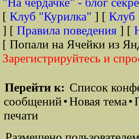
"На чердачке" - блог секр
[
Клуб "Курилка"
] [
Клуб 
] [
Правила поведения
] [
[ Попали на Ячейки из Ян
Зарегистрируйтесь и спро
Перейти к:
Список конф
сообщений
•
Новая тема
•
печати
Размещено пользователем