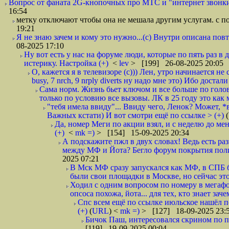
Вопрос от фаната 2G-кнопочных про МТС и "интернет звонки 
16:54
метку отключают чтобы она не мешала другим услугам. с п
19:21
Я не знаю зачем и кому это нужно...(с) Внутри описана пов
08-2025 17:10
Ну вот есть у нас на форуме люди, которые по пять раз в
истерику. Настройка (+)
<
lev
> [199] 26-08-2025 20:05
О, кажется я в телевизоре (с))) Лен, утро начинается не 
busy, 7 nrch, 9 nrply diverts ну надо мне это) Ибо достали
Сама норм. Жизнь бьет ключом и все больше по голове
только по условию все вызовы. ЛК в 25 году это как 
"тебя имела ввиду"... Ввиду чего, Ленок? Может, *
Важных кстати) И вот смотри ещё по ссылке > (+)
(
Да, номер Меги по акции взял, и с неделю до ме
(+)
<
mk =)
> [154] 15-09-2025 20:34
А подскажите пжл в двух словах! Ведь есть р
между МФ и Йота? Бегло форум покрытия полис
2025 07:21
В Мск МФ сразу запускался как МФ, в СПБ б
были свои площадки в Москве, но сейчас это
Ходил с одним вопросом по номеру в мегафон
опсоса похожа, йота... для тех, кто знает заче
Спс всем ещё по ссылке июльское нашёл по 
(+)
(
URL
) <
mk =)
> [127] 18-09-2025 23:
Бичок Паш, интересовался скрином по пр
[119] 19-09-2025 00:04