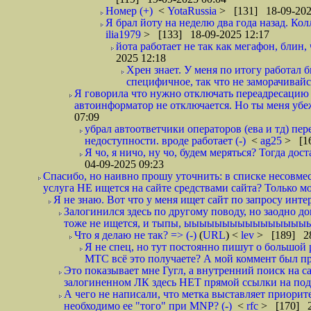
Номер (+)
<
YotaRussia
> [131] 18-09-202
Я брал йоту на неделю два года назад. Колл
ilia1979
> [133] 18-09-2025 12:17
йота работает не так как мегафон, блин, ч
2025 12:18
Хрен знает. У меня по итогу работал 
специфичное, так что не заморачивайся
Я говорила что нужно отключать переадресацию 
автоинформатор не отключается. Но ты меня убежда
07:09
убрал автоответчики операторов (ева и тд) пере
недоступности. вроде работает (-)
<
ag25
> [16
Я чо, я ничо, ну чо, будем меряться? Тогда до
04-09-2025 09:23
Спасибо, но наивно прошу уточнить: в списке несовм
услуга НЕ ищется на сайте средствами сайта? Только мо
Я не знаю. Вот что у меня ищет сайт по запросу инте
Залогинился здесь по другому поводу, но заодно до
тоже не ищется, и тыпы, ыыыыыыыыыыыыыыыыы!!
Что я делаю не так? => (-)
(
URL
) <
lev
> [189] 28
Я не спец, но тут постоянно пишут о большой 
МТС всё это получаете? А мой коммент был про 
Это показывает мне Гугл, а внутренний поиск на с
залогиненном ЛК здесь НЕТ прямой ссылки на подк
А чего не написали, что метка выставляет приор
необходимо ее "того" при MNP? (-)
<
rfc
> [170] 2