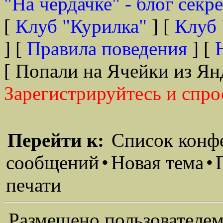
"На чердачке" - блог секр
[
Клуб "Курилка"
] [
Клуб 
] [
Правила поведения
] [
[ Попали на Ячейки из Ян
Зарегистрируйтесь и спро
Перейти к:
Список конф
сообщений
•
Новая тема
•
печати
Размещено пользователем