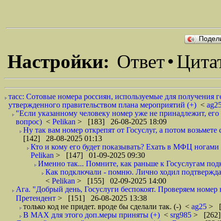
Подел
Настройки:
Ответ
•
Цита
тасс: Сотовые номера россиян, используемые для получения го
утвержденного правительством плана мероприятий (+)
<
ag2
"Если указанному человеку номер уже не принадлежит, его 
вопрос)
<
Pelikan
> [183] 26-08-2025 18:09
Ну так вам номер открепят от Госуслуг, а потом возьмете 
[142] 28-08-2025 01:13
Кто и кому его будет показывать? Ехать в МФЦ ногами и
Pelikan
> [147] 01-09-2025 09:30
Именно так... Помните, как раньше к Госуслугам под
Как подключали - помню. Лично ходил подтвержда
<
Pelikan
> [155] 02-09-2025 14:00
Ага. "Добрый день, Госуслуги беспокоят. Проверяем номер 
Претендент
> [151] 26-08-2025 13:38
только код не придет. вроде бы сделали так. (-)
<
ag25
> [
В МАХ для этого доп.меры приняты (+)
<
srg985
> [262]