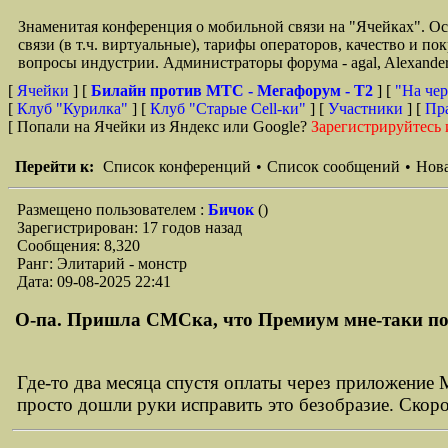
Знаменитая конференция о мобильной связи на "Ячейках". О
связи (в т.ч. виртуальные), тарифы операторов, качество и п
вопросы индустрии. Администраторы форума - agal, Alexande
[
Ячейки
] [
Билайн против МТС - Мегафорум - T2
]
[
"На чер
[
Клуб "Курилка"
] [
Клуб "Старые Сell-ки"
] [
Участники
] [
Пр
[ Попали на Ячейки из Яндекс или Google?
Зарегистрируйтесь 
Перейти к:
Список конференций
•
Список сообщений
•
Нова
Размещено пользователем :
Бичок
()
Зарегистрирован: 17 годов назад
Сообщения: 8,320
Ранг: Элитарий - монстр
Дата: 09-08-2025 22:41
О-па. Пришла СМСка, что Премиум мне-таки по
Где-то два месяца спустя оплаты через приложени
просто дошли руки исправить это безобразие. Скоро