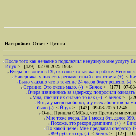
Настройки:
Ответ
•
Цитата
После того как нечаянно подключил ненужную мне услугу Вир
Йцук
> [429] 02-08-2025 19:43
Вчера позвонил в ГЛ, сказали что заявка в работе. Несколь
Наверняка, у них есть регламентный срок ответа (+)
<
Би
Было указано что в течение 24 часов будет решено. (-)
Странно. Это очень мало. (-)
<
Бичок
> [177] 07-08-
Вчера извинились за задержку, попросили ожидать 
Мда, глючит их сильно-то как (+)
<
Бичок
> [22
Вот, а у меня наоборот, и у всех абонетов на
было (-)
<
Йцук
> [142] 09-08-2025 12:46
О-па. Пришла СМСка, что Премиум мне-таки
Мне тоже вчера. На 1 месяц б/п, далее 399. 
Похоже, это рекорд демпинга. (+)
<
Бич
По какой цене? Мне предлагал оператор 19
899 руб. на год. (-)
<
Бичок
> [127] 10-