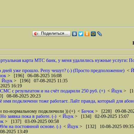
Поделиться…
туальная карта МТС банк, у меня удалились нужные услуги: По
ко дней уже прошло. Репу чешут? (-) (Просто предположение)
<
Й
чок
> [196] 06-08-2025 16:08
<
Йцук
> [196] 07-08-2025 11:35
2025 16:19
СМС с результатом и на счёт подарили 250 руб. (+)
<
Йцук
> [1
0] 08-08-2025 20:23
 моё имя подключенн тоже работает. Лайт правда, который для а
 по-нормальному подключили )) (+)
<
Бичок
> [228] 09-08-202
Но заявка пока в работе. (-)
<
Йцук
> [134] 02-09-2025 15:07
ок
> [137] 03-09-2025 00:58
9/м на постоянной основе. (-)
<
Йцук
> [132] 10-08-2025 09:35
08-2025 13:49