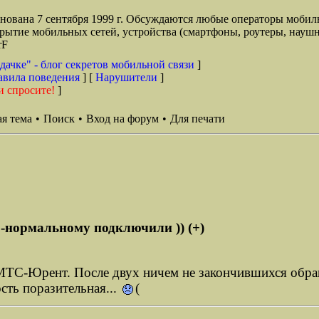
снована 7 сентября 1999 г. Обсуждаются любые операторы мобил
окрытие мобильных сетей, устройства (смартфоны, роутеры, наушн
rF
дачке" - блог секретов мобильной связи
]
авила поведения
] [
Нарушители
]
и спросите!
]
я тема
•
Поиск
•
Вход на форум
•
Для печати
-нормальному подключили )) (+)
е МТС-Юрент. После двух ничем не закончившихся обр
сть поразительная...
(