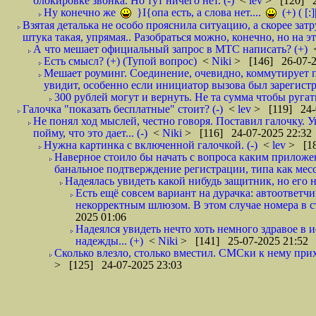
блокировке звонка. Но тут ничего нет. (-)
<
lev
> [120] 2
Ну конечно же
}I{опа есть, а слова нет....
(+) ( [:]||||
Взятая деталька не особо прояснила ситуацию, а скорее з
штука такая, упрямая.. Разобраться можно, конечно, но на э
А что мешает официальный запрос в МТС написать? (+)
Есть смысл? (+) (Тупой вопрос)
<
Niki
> [146] 26-07-2
Мешает роуминг. Соединение, очевидно, коммутирует 
увидит, особенно если инициатор вызова был зарегистри
300 рублей могут и вернуть. Не та сумма чтобы ругать
Галочка "показать бесплатные" стоит? (-)
<
lev
> [119] 24-
Не понял ход мыслей, честно говоря. Поставил галочку. 
пойму, что это дает... (-)
<
Niki
> [116] 24-07-2025 22:32
Нужна картинка с включенной галочкой. (-)
<
lev
> [18
Наверное стоило бы начать с вопроса каким приложен
банальное подтверждение регистрации, типа как месс
Надеялась увидеть какой нибудь защитник, но его не
Есть ещё совсем вариант на дурачка: автоответч
некорректным шлюзом. В этом случае номера в ст
2025 01:06
Надеялся увидеть нечто хоть немного здравое в 
надежды... (+)
<
Niki
> [141] 25-07-2025 21:52
Сколько влезло, столько вместил. СМСки к нему прихо
> [125] 24-07-2025 23:03