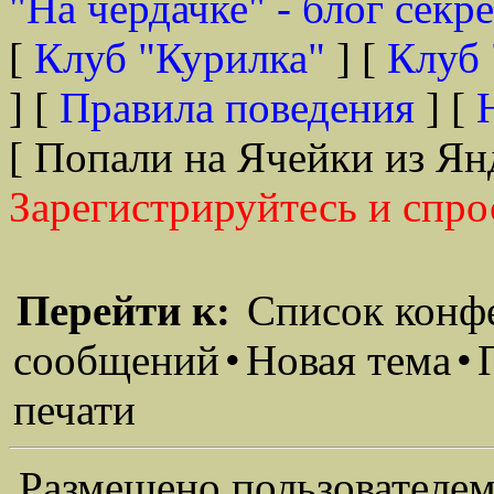
"На чердачке" - блог секр
[
Клуб "Курилка"
] [
Клуб 
] [
Правила поведения
] [
[ Попали на Ячейки из Ян
Зарегистрируйтесь и спро
Перейти к:
Список конф
сообщений
•
Новая тема
•
печати
Размещено пользователем