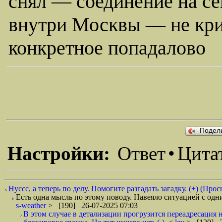
снял — соединение на се
внутри Москвы — не кри
конкретное попадалово
Подел
Настройки:
Ответ
•
Цита
Нуссс, а теперь по делу. Помогите разгадать загадку. (+) (Прось
Есть одна мысль по этому поводу. Навеяло ситуацией с одн
s-weather
> [190] 26-07-2025 07:03
В этом случае в детализации прогрузится переадресация 