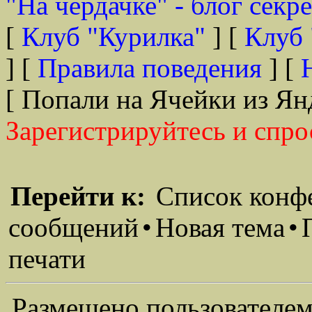
"На чердачке" - блог секр
[
Клуб "Курилка"
] [
Клуб 
] [
Правила поведения
] [
[ Попали на Ячейки из Ян
Зарегистрируйтесь и спро
Перейти к:
Список конф
сообщений
•
Новая тема
•
печати
Размещено пользователем