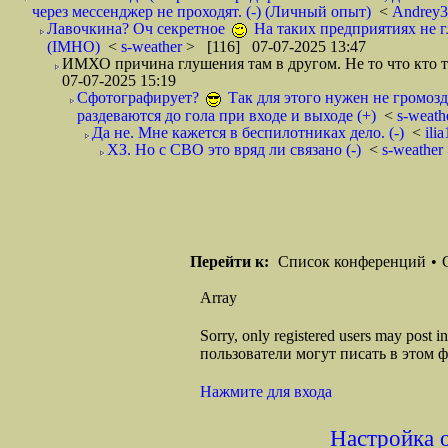
через мессенджер не проходят. (-) (Личный опыт)
<
Andrey
Лавочкина? Оч секретное
На таких предприятиях не гл
(IMHO)
<
s-weather
> [116] 07-07-2025 13:47
ИМХО причина глушения там в другом. Не то что кто то
07-07-2025 15:19
Сфотографирует?
Так для этого нужен не громоз
раздеваются до гола при входе и выходе (+)
<
s-weath
Да не. Мне кажется в беспилотниках дело. (-)
<
ili
ХЗ. Но с СВО это вряд ли связано (-)
<
s-weather
Перейти к:
Список конференций
•
Array
Sorry, only registered users may post
пользователи могут писать в этом 
Нажмите для входа
Настройка 