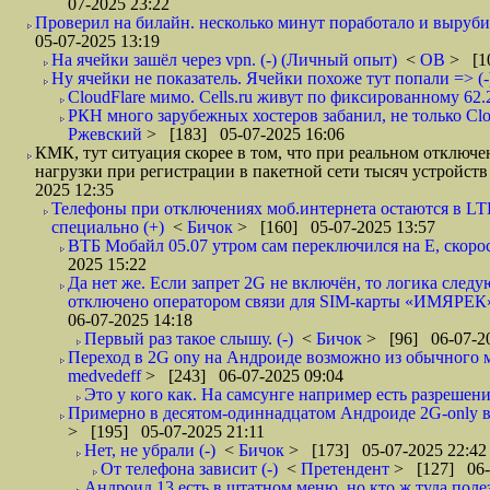
07-2025 23:22
Проверил на билайн. несколько минут поработало и вырубил
05-07-2025 13:19
На ячейки зашёл через vpn. (-) (Личный опыт)
<
ОВ
> [1
Ну ячейки не показатель. Ячейки похоже тут попали => (-
CloudFlare мимо. Cells.ru живут по фиксированному 62.2
РКН много зарубежных хостеров забанил, не только Clou
Ржевский
> [183] 05-07-2025 16:06
КМК, тут ситуация скорее в том, что при реальном отклю
нагрузки при регистрации в пакетной сети тысяч устройств
2025 12:35
Телефоны при отключениях моб.интернета остаются в LTE
специально (+)
<
Бичок
> [160] 05-07-2025 13:57
ВТБ Мобайл 05.07 утром сам переключился на Е, скорост
2025 15:22
Да нет же. Если запрет 2G не включён, то логика сле
отключено оператором связи для SIM-карты «ИМЯРЕК»,
06-07-2025 14:18
Первый раз такое слышу. (-)
<
Бичок
> [96] 06-07-20
Переход в 2G ony на Андроиде возможно из обычного мен
medvedeff
> [243] 06-07-2025 09:04
Это у кого как. На самсунге например есть разрешение
Примерно в десятом-одиннадцатом Андроиде 2G-only вк
> [195] 05-07-2025 21:11
Нет, не убрали (-)
<
Бичок
> [173] 05-07-2025 22:42
От телефона зависит (-)
<
Претендент
> [127] 06-
Андроид 13 есть в штатном меню, но кто ж туда полезе