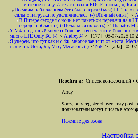
интернет фигу. А с час назад и EDGE пропадал, Би и 
По моим наблюдениям (что было перед 9 мая) LTE не отк
сильно нагрузка не увеличивалась. (-) (Личный опыт)
<
A
В Питере сегодня с ночи нет пакетной передачи на в 
городе и области (-) (Печальная новость)
<
Thanatos M
У МФ на данный момент больше всего частот и большинств
много LTE Only БС (-)
<
Andrey34
> [177] 05-07-2025 10:
Я уверен, что тут как и с 4ж, многое зависит от места. Мес
наличии. Йота, Би, Мтс, Мегафон. (-)
<
Niki
> [202] 05-07-
Перейти к:
Список конференций
•
Array
Sorry, only registered users may post
пользователи могут писать в этом 
Нажмите для входа
Настройка 