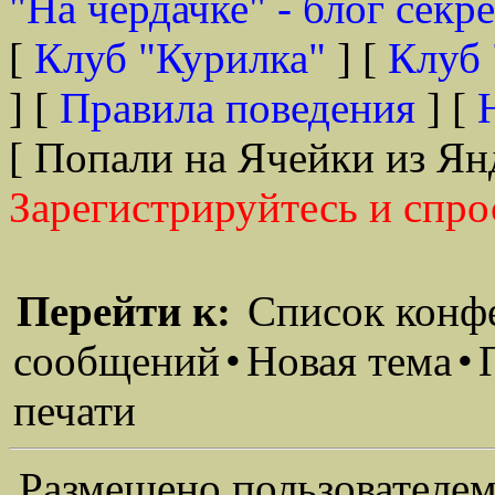
"На чердачке" - блог секр
[
Клуб "Курилка"
] [
Клуб 
] [
Правила поведения
] [
[ Попали на Ячейки из Ян
Зарегистрируйтесь и спро
Перейти к:
Список конф
сообщений
•
Новая тема
•
печати
Размещено пользователем