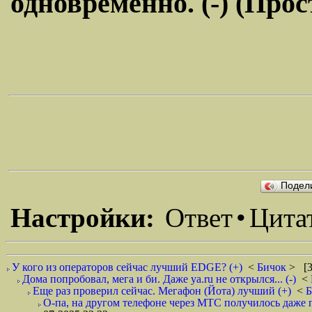
одновременно. (-) (Про
Подел
Настройки:
Ответ
•
Цита
У кого из операторов сейчас лучший EDGE? (+)
<
Бичок
> [3
Дома попробовал, мега и би. Даже ya.ru не открылся... (-)
<
Еще раз проверил сейчас. Мегафон (Йота) лучший (+)
<
О-па, на другом телефоне через МТС получилось даже по