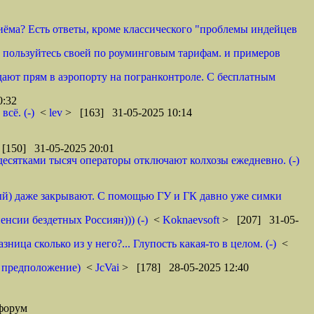
иёма? Есть ответы, кроме классического "проблемы индейцев
. пользуйтесь своей по роуминговым тарифам. и примеров
дают прям в аэропорту на погранконтроле. С бесплатным
0:32
сё. (-)
<
lev
> [163] 31-05-2025 10:14
[150] 31-05-2025 20:01
десятками тысяч операторы отключают колхозы ежедневно. (-)
ный) даже закрывают. С помощью ГУ и ГК давно уже симки
енсии бездетных Россиян))) (-)
<
Koknaevsoft
> [207] 31-05-
ица сколько из у него?... Глупость какая-то в целом. (-)
<
о предположение)
<
JcVai
> [178] 28-05-2025 12:40
форум