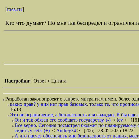
[
tass.ru
]
Кто что думает? По мне так беспредел и ограничен
Настройки:
Ответ
•
Цитата
Разработан законопроект о запрете мигрантам иметь более од
каких прав? у них нет прав базовых. только те, что пропис
16:13
Это не ограничение, а безопасность для граждан. Я бы еще 
Он и так обязан его сообщать государству. (-)
<
lev
> [161
Все верно. Сегодня посмотрел бюджет по планируемому ф
сидеть у себя (+)
<
Andrey34
> [206] 28-05-2025 18:22
А что насчет обеспечить мне безопасность от наших, мест