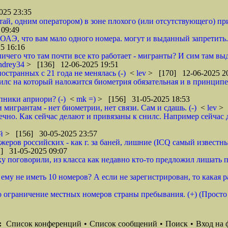
025 23:35
ай, одним оператором) в зоне плохого (или отсутствующего) пр
 09:49
ОАЭ, что вам мало одного номера. могут и выданный запретить
5 16:16
ичего что там почти все кто работает - мигранты? И сим там вы
ndrey34
> [136] 12-06-2025 19:51
остранных с 21 года не менялась (-)
<
lev
> [170] 12-06-2025 2
илс на который наложится биометрия обязательная и в принципе в
пники априори? (-)
<
mk =)
> [156] 31-05-2025 18:53
мигрантам - нет биометрии, нет связи. Сам и сдашь. (-)
<
lev
> 
ечно. Как сейчас делают и привязаны к снилс. Например сейчас 
ий
> [156] 30-05-2025 23:57
джеров российских - как г. за баней, лишние (ICQ самый извест
] 31-05-2025 09:07
ку поговорили, из класса как недавно кто-то предложил лишать п
у не иметь 10 номеров? А если не зарегистрирован, то какая разн
ро ограничение местных номеров страны пребывания. (+) (Прост
:
Список конференций
•
Список сообщений
•
Поиск
•
Вход на 