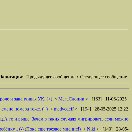
Навигация:
Предыдущее сообщение
•
Следующее сообщение
роле и заканчивая УК. (+)
<
МегаСлоник
> [163] 11-06-2025
 смене номера тоже. (+)
<
medvedeff
> [194] 28-05-2025 12:22
ц.А то и выше. Зачем в таких случаях мигрировать если можно
ёнку... (-) (Пока еще трезвое мнение!)
<
Niki
> [140] 28-05-