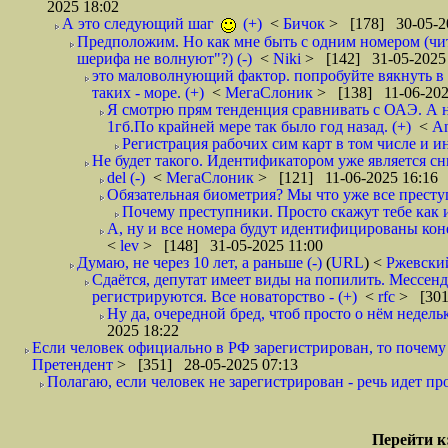
2025 18:02
А это следующий шаг
(+)
<
Бичок
> [178] 30-05-2
Предположим. Но как мне быть с одним номером (чит
шерифа не волнуют"?) (-)
<
Niki
> [142] 31-05-2025
это маловолнующий фактор. попробуйте вякнуть в 
таких - море. (+)
<
МегаСлоник
> [138] 11-06-202
Я смотрю прям тенденция сравнивать с ОАЭ. А н
1гб.По крайней мере так было год назад. (+)
<
A
Регистрация рабочих сим карт в том числе и ин
Не будет такого. Идентификатором уже является сн
del (-)
<
МегаСлоник
> [121] 11-06-2025 16:16
Обязательная биометрия? Мы что уже все престу
Почему преступники. Просто скажут тебе как и 
А, ну и все номера будут идентифицированы кон
<
lev
> [148] 31-05-2025 11:00
Думаю, не через 10 лет, а раньше (-)
(
URL
) <
Ржевск
Сдаётся, депутат имеет виды на попилить. Мессен
регистрируются. Все новаторство - (+)
<
rfc
> [301
Ну да, очередной бред, чтоб просто о нём недель
2025 18:22
Если человек официально в РФ зарегистрирован, то почему ем
Претендент
> [351] 28-05-2025 07:13
Полагаю, если человек не зарегистрирован - речь идет п
Перейти к