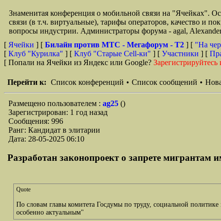
Знаменитая конференция о мобильной связи на "Ячейках". О
связи (в т.ч. виртуальные), тарифы операторов, качество и п
вопросы индустрии. Администраторы форума - agal, Alexande
[
Ячейки
] [
Билайн против МТС - Мегафорум - T2
]
[
"На чер
[
Клуб "Курилка"
] [
Клуб "Старые Сell-ки"
] [
Участники
] [
Пр
[ Попали на Ячейки из Яндекс или Google?
Зарегистрируйтесь 
Перейти к:
Список конференций
•
Список сообщений
•
Нова
Размещено пользователем :
ag25
()
Зарегистрирован: 1 год назад
Сообщения: 996
Ранг: Кандидат в элитарии
Дата: 28-05-2025 06:10
Разработан законопроект о запрете мигрантам им
Quote
По словам главы комитета Госдумы по труду, социальной политике 
особенно актуальным"