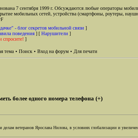
снована 7 сентября 1999 г. Обсуждаются любые операторы мобил
окрытие мобильных сетей, устройства (смартфоны, роутеры, наушн
rF
дачке" - блог секретов мобильной связи
]
авила поведения
] [
Нарушители
]
и спросите!
]
я тема
•
Поиск
•
Вход на форум
•
Для печати
еть более одного номера телефона (+)
и делам ветеранов Ярослава Нилова, в условиях глобализации и увеличе