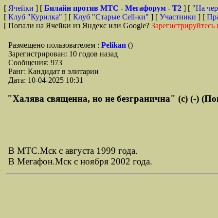
[
Ячейки
] [
Билайн против МТС - Мегафорум - T2
]
[
"На чер
[
Клуб "Курилка"
] [
Клуб "Старые Сell-ки"
] [
Участники
] [
Пр
[ Попали на Ячейки из Яндекс или Google?
Зарегистрируйтесь 
Размещено пользователем :
Pelikan
()
Зарегистрирован: 10 годов назад
Сообщения: 973
Ранг: Кандидат в элитарии
Дата: 10-04-2025 10:31
"Халява священна, но не безгранична" (с) (-) (По
В МТС.Мск с августа 1999 года.
В Мегафон.Мск с ноября 2002 года.