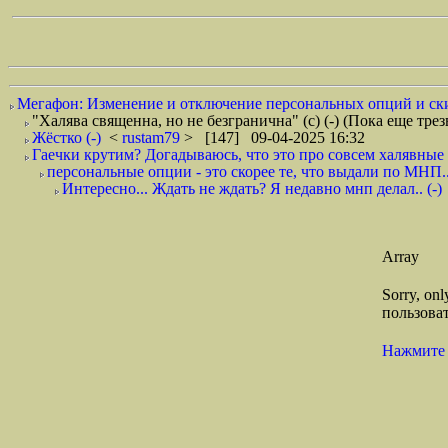
Мегафон: Изменение и отключение персональных опций и скид
"Халява священна, но не безгранична" (с) (-) (Пока еще тре
Жёстко (-)
<
rustam79
> [147] 09-04-2025 16:32
Гаечки крутим? Догадываюсь, что это про совсем халявные и
персональные опции - это скорее те, что выдали по МНП..
Интересно... Ждать не ждать? Я недавно мнп делал.. (-)
Array
Sorry, on
пользоват
Нажмите 