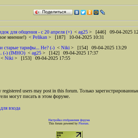
Поделиться…
ок для общения - с 20 апреля (+)
<
ag25
> [446] 09-04-2025 12
звое мнение!)
<
Pelikan
> [187] 10-04-2025 10:31
 старые тарифы... Не? (-)
<
Niki
> [154] 09-04-2025 13:29
. (-) (IMHO)
<
ag25
> [142] 09-04-2025 17:37
<
Niki
> [153] 09-04-2025 17:55
ly registered users may post in this forum. Только зарегистрированны
ели могут писать в этом форуме.
для входа
Настройка отображения форума
This forum powered by
Phorum
.