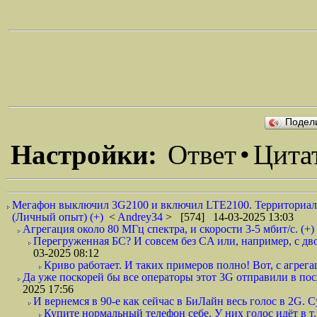
Подел
Настройки:
Ответ
•
Цита
Мегафон выключил 3G2100 и включил LTE2100. Территориально
(Личный опыт) (+)
<
Andrey34
> [574] 14-03-2025 13:03
Агрегация около 80 МГц спектра, и скорости 3-5 мбит/с. (+)
Перегруженная БС? И совсем без CA или, например, с дво
03-2025 08:12
Криво работает. И таких примеров полно! Вот, с агрега
Да уже поскорей бы все операторы этот 3G отправили в пос
2025 17:56
И вернемся в 90-е как сейчас в БиЛайн весь голос в 2G. С
Купите нормальный телефон себе. У них голос идёт в т.