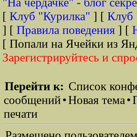
"На чердачке" - блог секр
[
Клуб "Курилка"
] [
Клуб 
] [
Правила поведения
] [
[ Попали на Ячейки из Ян
Зарегистрируйтесь и спро
Перейти к:
Список конф
сообщений
•
Новая тема
•
печати
Размещено пользователем