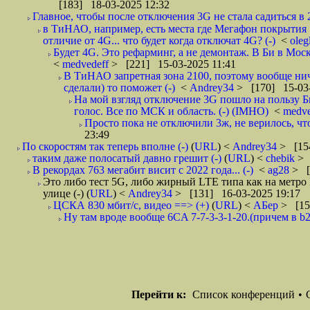
[183] 18-03-2025 12:32
Главное, чтобы после отключения 3G не стала садиться 
в ТиНАО, например, есть места где Мегафон покрытия 10
отличие от 4G... что будет когда отключат 4G? (-)
<
oleg
Будет 4G. Это рефарминг, а не демонтаж. В Би в Моск
<
medvedeff
> [221] 15-03-2025 11:41
В ТиНАО запретная зона 2100, поэтому вообще нич
сделали) то поможет (-)
<
Andrey34
> [170] 15-03-
На мой взгляд отключение 3G пошло на пользу 
голос. Все по МСК и область. (-) (IMHO)
<
medv
Просто пока не отключили 3ж, не верилось, чт
23:49
По скоростям так теперь вполне (-)
(
URL
) <
Andrey34
> [15
таким даже полосатый давно грешит (-)
(
URL
) <
chebik
> 
В рекордах 763 мегабит висит с 2022 года... (-)
<
ag28
> [
Это либо тест 5G, либо жирный LTE типа как на метро
улице (-)
(
URL
) <
Andrey34
> [131] 16-03-2025 19:17
ЦСКА 830 мбит/с, видео ==> (+)
(
URL
) <
АБер
> [15
Ну там вроде вообще 6CA 7-7-3-3-1-20.(причем в b2
Перейти к:
Список конференций
•