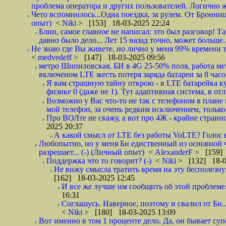
проблема оператора и других пользователей. Логично же
Чето вспомнилось...Одна поездка, за рулем. От Бронниц
опыт)
<
Niki
> [153] 18-03-2025 22:24
Блин, самое главное не написал: это был разговор! Т
давно было дело... Лет 15 назад точно, может больше...
Не знаю где Вы живете, но лично у меня 99% времени т
<
medvedeff
> [147] 18-03-2025 09:56
метро Шипиловская, БИ в 4G 25-50% поля, работа ме
включеном LTE жесть потеря заряда батареи за 8 часо
Я вам страшную тайну открою - в LTE батарейка ку
физике 0 (даже не 1). Тут адаптивная система, в от
Возможно у Вас что-то не так с телефоном в плане
мой телефон, за очень редким исключением, только 
Про ВОЛте не скажу, а вот про 4Ж - крайне странно. 
2025 20:37
А какой смысл от LTE без работы VoLTE? Голос в
Любопытно, но у меня Би едиственный из основной че
разрешает... (-) (Личный опыт)
<
AlexanderF
> [159] 
Поддержка что то говорит? (-)
<
Niki
> [132] 18-0
Не вижу смысла тратить время на эту бесполезну
[162] 18-03-2025 12:45
И все же лучше им сообщить об этой проблеме. 
16:31
Соглашусь. Наверное, поэтому и свалил от Би..
<
Niki
> [180] 18-03-2025 13:09
Вот именно в том 1 проценте дело. Да, он бывает суп