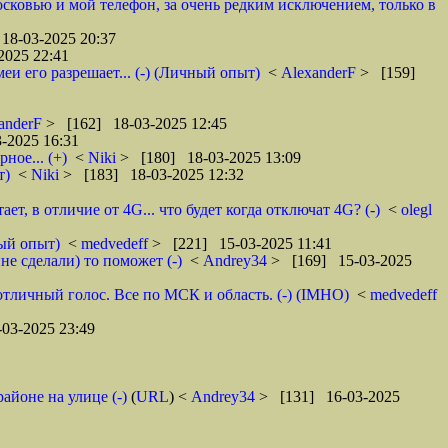
осковью и мой телефон, за очень редким исключением, только в
18-03-2025 20:37
2025 22:41
и его разрешает... (-) (Личный опыт)
<
AlexanderF
> [159]
anderF
> [162] 18-03-2025 12:45
-2025 16:31
ное... (+)
<
Niki
> [180] 18-03-2025 13:09
т)
<
Niki
> [183] 18-03-2025 12:32
т, в отличие от 4G... что будет когда отключат 4G? (-)
<
olegl
ный опыт)
<
medvedeff
> [221] 15-03-2025 11:41
е сделали) то поможет (-)
<
Andrey34
> [169] 15-03-2025
тличный голос. Все по МСК и область. (-) (IMHO)
<
medvedeff
03-2025 23:49
айоне на улице (-)
(
URL
) <
Andrey34
> [131] 16-03-2025