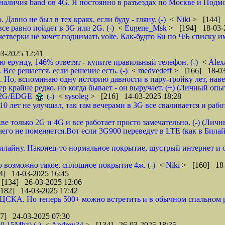
 наличия band`ов 4G. Я постоянно в разъездах по Москве и Подм
Давно не был в тех краях, если буду - гляну. (-)
<
Niki
> [144] 
се равно пойдет в 3G или 2G. (-)
<
Eugene_Msk
> [194] 18-03-
верки не хочет поднимать volte. Как-будто Би по Ч/Б списку име
3-2025 12:41
ю ерунду, 146% ответят - купите правильный телефон. (-)
<
Alex
Все решается, если решение есть. (-)
<
medvedeff
> [166] 18-03
. Но, вспоминаю одну историю давности в пару-тройку лет, навер
ер крайне редко, но когда бывает - он выручает. (+) (Личный опы
в 2G/EDGE
(-)
<
sysoleg
> [216] 14-03-2025 18:28
лет не улучшал, так там вечерами в 3G все сваливается и работае
ве только 2G и 4G и все работает просто замечательно. (-) (Лич
го не поменяется.Вот если 3G900 переведут в LTE (как в Билайн
илайну. Наконец-то нормальное покрытие, шустрый интернет и о
о возможно такое, сплошное покрытие 4ж. (-)
<
Niki
> [160] 18-
4] 14-03-2025 16:45
[134] 26-03-2025 12:06
182] 14-03-2025 17:42
 ЦСКА. Но теперь 500+ можно встретить и в обычном спальном р
7] 24-03-2025 07:30
0 15Mhz) (-)
<
Andrey34
> [134] 26-03-2025 18:35