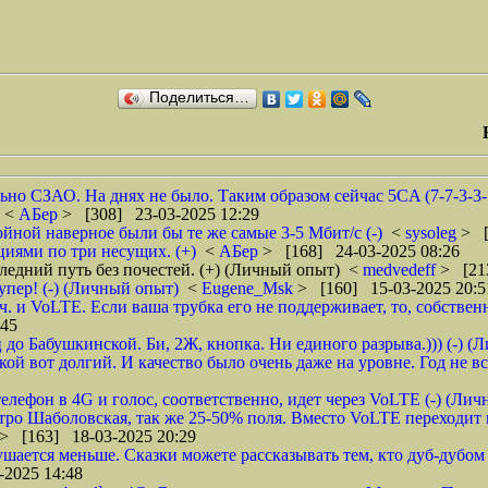
Поделиться…
 СЗАО. На днях не было. Таким образом сейчас 5CA (7-7-3-3-1)
<
АБер
> [308] 23-03-2025 12:29
йной наверное были бы те же самые 3-5 Мбит/с (-)
<
sysoleg
> [
циями по три несущих. (+)
<
АБер
> [168] 24-03-2025 08:26
ледний путь без почестей. (+) (Личный опыт)
<
medvedeff
> [21
упер! (-) (Личный опыт)
<
Eugene_Msk
> [160] 15-03-2025 20:5
ч. и VoLTE. Если ваша трубка его не поддерживает, то, собствен
:45
 до Бабушкинской. Би, 2Ж, кнопка. Ни единого разрыва.))) (-) (
акой вот долгий. И качество было очень даже на уровне. Год не в
елефон в 4G и голос, соответственно, идет через VoLTE (-) (Ли
тро Шаболовская, так же 25-50% поля. Вместо VoLTE переходит в
> [163] 18-03-2025 20:29
шается меньше. Сказки можете рассказывать тем, кто дуб-дубом и
-2025 14:48