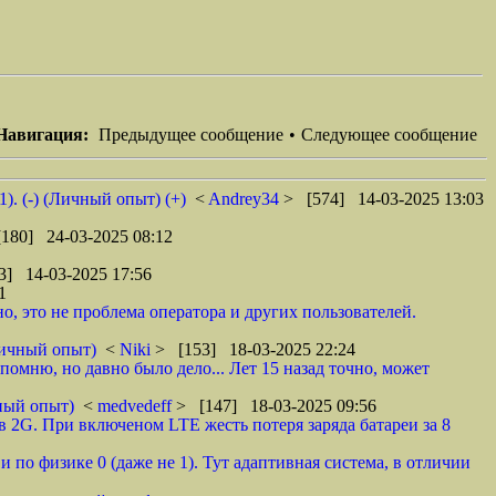
Навигация:
Предыдущее сообщение
•
Следующее сообщение
. (-) (Личный опыт) (+)
<
Andrey34
> [574] 14-03-2025 13:03
180] 24-03-2025 08:12
3] 14-03-2025 17:56
1
но, это не проблема оператора и других пользователей.
Личный опыт)
<
Niki
> [153] 18-03-2025 22:24
спомню, но давно было дело... Лет 15 назад точно, может
чный опыт)
<
medvedeff
> [147] 18-03-2025 09:56
 2G. При включеном LTE жесть потеря заряда батареи за 8
 по физике 0 (даже не 1). Тут адаптивная система, в отличии