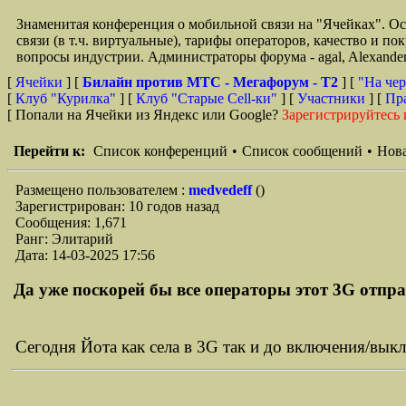
Знаменитая конференция о мобильной связи на "Ячейках". О
связи (в т.ч. виртуальные), тарифы операторов, качество и п
вопросы индустрии. Администраторы форума - agal, Alexande
[
Ячейки
] [
Билайн против МТС - Мегафорум - T2
]
[
"На чер
[
Клуб "Курилка"
] [
Клуб "Старые Сell-ки"
] [
Участники
] [
Пр
[ Попали на Ячейки из Яндекс или Google?
Зарегистрируйтесь 
Перейти к:
Список конференций
•
Список сообщений
•
Нова
Размещено пользователем :
medvedeff
()
Зарегистрирован: 10 годов назад
Сообщения: 1,671
Ранг: Элитарий
Дата: 14-03-2025 17:56
Да уже поскорей бы все операторы этот 3G отпра
Сегодня Йота как села в 3G так и до включения/вы