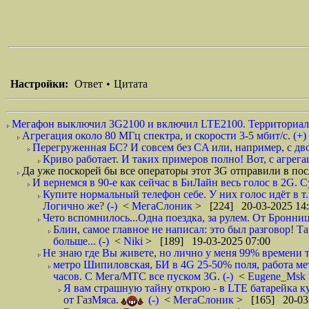
Настройки:
Ответ
•
Цитата
Мегафон выключил 3G2100 и включил LTE2100. Территориально
Агрегация около 80 МГц спектра, и скорости 3-5 мбит/с. (+)
Перегруженная БС? И совсем без CA или, например, с дво
Криво работает. И таких примеров полно! Вот, с агрега
Да уже поскорей бы все операторы этот 3G отправили в пос
И вернемся в 90-е как сейчас в БиЛайн весь голос в 2G. С
Купите нормальный телефон себе. У них голос идёт в т.
Логично же? (-)
<
МегаСлоник
> [224] 20-03-2025 14
Чето вспомнилось...Одна поездка, за рулем. От Бронниц
Блин, самое главное не написал: это был разговор! Т
больше... (-)
<
Niki
> [189] 19-03-2025 07:00
Не знаю где Вы живете, но лично у меня 99% времени т
метро Шипиловская, БИ в 4G 25-50% поля, работа ме
часов. С Мега/МТС все пуском 3G. (-)
<
Eugene_Msk
Я вам страшную тайну открою - в LTE батарейка ку
от ГазМяса.
(-)
<
МегаСлоник
> [165] 20-03