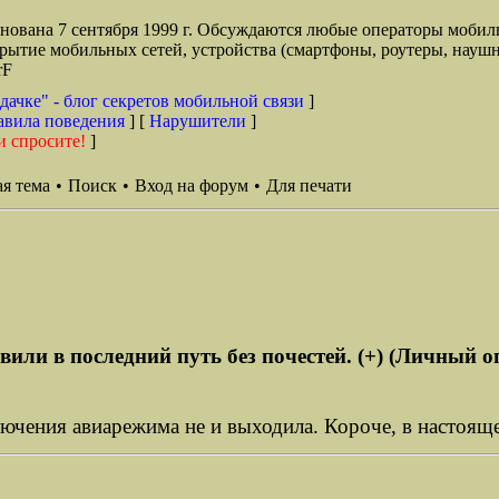
снована 7 сентября 1999 г. Обсуждаются любые операторы мобил
окрытие мобильных сетей, устройства (смартфоны, роутеры, наушн
rF
дачке" - блог секретов мобильной связи
]
авила поведения
] [
Нарушители
]
и спросите!
]
я тема
•
Поиск
•
Вход на форум
•
Для печати
вили в последний путь без почестей. (+) (Личный о
ключения авиарежима не и выходила. Короче, в настоя