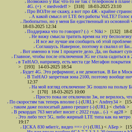
Возможно у Вас что-то не так с телефоном в плане
4G. (+)
<
medvedeff
> [318] 18-03-2025 23:10
Про ВОЛте не скажу, а вот про 4Ж - крайне странно. 
А какой смысл от LTE без работы VoLTE? Голос в
Любопытно, но у меня Би едиственный из основной чет
18-03-2025 12:34
Поддержка что то говорит? (-)
<
Niki
> [132] 18-0
Не вижу смысла тратить время на эту бесполезну
И все же лучше им сообщить об этой проблеме. 
Соглашусь. Наверное, поэтому и свалил от Би..
Вот именно в том 1 проценте дело. Да, он бывает суп
Главное, чтобы после отключения 3G не стала садиться 
в ТиНАО, например, есть места где Мегафон покрытия 10 
> [193] 14-03-2025 18:54
Будет 4G. Это рефарминг, а не демонтаж. В Би в Моск
В ТиНАО запретная зона 2100, поэтому вообще ниче
12:37
На мой взгляд отключение 3G пошло на пользу Б
> [170] 18-03-2025 10:00
Просто пока не отключили 3ж, не верилось, чт
По скоростям так теперь вполне (-)
(
URL
) <
Andrey34
> [15
таким даже полосатый давно грешит (-)
(
URL
) <
chebik
> 
В рекордах 763 мегабит висит с 2022 года... (-)
<
ag28
> [
Это либо тест 5G, либо жирный LTE типа как на метро
19:17
ЦСКА 830 мбит/с, видео ==> (+)
(
URL
) <
АБер
> [15
Ну там вроде вообще 6CA 7-7-3-3-1-20.(причем в b2