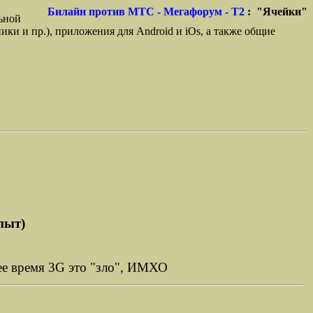
Билайн против МТС - Мегафорум - T2
: "Ячейки"
ьной
ики и пр.), приложения для Android и iOs, а также общие
пыт)
щее время 3G это "зло", ИМХО