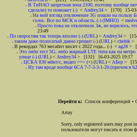
В ТиНАО запретная зона 2100, поэтому вообще нич
сделали) то поможет (-)
<
Andrey34
> [170] 15-03-
На мой взгляд отключение 3G пошло на пользу 
голос. Все по МСК и область. (-) (IMHO)
<
medv
Просто пока не отключили 3ж, не верилось, чт
23:49
По скоростям так теперь вполне (-)
(
URL
) <
Andrey34
> [15
таким даже полосатый давно грешит (-)
(
URL
) <
chebik
> 
В рекордах 763 мегабит висит с 2022 года... (-)
<
ag28
> [
Это либо тест 5G, либо жирный LTE типа как на метро
улице (-)
(
URL
) <
Andrey34
> [131] 16-03-2025 19:17
ЦСКА 830 мбит/с, видео ==> (+)
(
URL
) <
АБер
> [15
Ну там вроде вообще 6CA 7-7-3-3-1-20.(причем в b2
Перейти к:
Список конференций
•
Array
Sorry, only registered users may post
пользователи могут писать в этом 