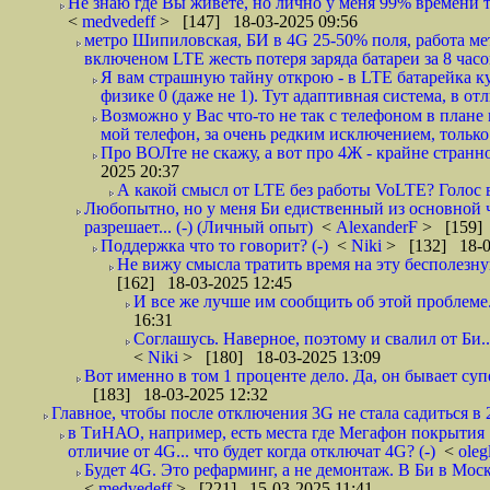
Не знаю где Вы живете, но лично у меня 99% времени т
<
medvedeff
> [147] 18-03-2025 09:56
метро Шипиловская, БИ в 4G 25-50% поля, работа ме
включеном LTE жесть потеря заряда батареи за 8 часо
Я вам страшную тайну открою - в LTE батарейка ку
физике 0 (даже не 1). Тут адаптивная система, в от
Возможно у Вас что-то не так с телефоном в плане
мой телефон, за очень редким исключением, только 
Про ВОЛте не скажу, а вот про 4Ж - крайне странно. 
2025 20:37
А какой смысл от LTE без работы VoLTE? Голос в
Любопытно, но у меня Би едиственный из основной че
разрешает... (-) (Личный опыт)
<
AlexanderF
> [159] 
Поддержка что то говорит? (-)
<
Niki
> [132] 18-0
Не вижу смысла тратить время на эту бесполезну
[162] 18-03-2025 12:45
И все же лучше им сообщить об этой проблеме. 
16:31
Соглашусь. Наверное, поэтому и свалил от Би..
<
Niki
> [180] 18-03-2025 13:09
Вот именно в том 1 проценте дело. Да, он бывает суп
[183] 18-03-2025 12:32
Главное, чтобы после отключения 3G не стала садиться 
в ТиНАО, например, есть места где Мегафон покрытия 10
отличие от 4G... что будет когда отключат 4G? (-)
<
oleg
Будет 4G. Это рефарминг, а не демонтаж. В Би в Моск
<
medvedeff
> [221] 15-03-2025 11:41