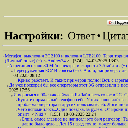
Подел
Настройки:
Ответ
•
Цита
Мегафон выключил 3G2100 и включил LTE2100. Территориально
(Личный опыт) (+)
<
Andrey34
> [574] 14-03-2025 13:03
Агрегация около 80 МГц спектра, и скорости 3-5 мбит/с. (+)
Перегруженная БС? И совсем без CA или, например, с дво
03-2025 08:12
Криво работает. И таких примеров полно! Вот, с агрега
Да уже поскорей бы все операторы этот 3G отправили в пос
2025 17:56
И вернемся в 90-е как сейчас в БиЛайн весь голос в 2G. С
Купите нормальный телефон себе. У них голос идёт в т.
проблема оператора и других пользователей. Логично же
Чето вспомнилось...Одна поездка, за рулем. От Бронниц
опыт)
<
Niki
> [153] 18-03-2025 22:24
Блин, самое главное не написал: это был разговор! Т
давно было дело... Лет 15 назад точно, может больше...