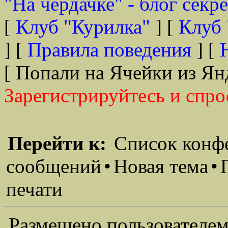
"На чердачке" - блог секр
[
Клуб "Курилка"
] [
Клуб 
] [
Правила поведения
] [
[ Попали на Ячейки из Ян
Зарегистрируйтесь и спро
Перейти к:
Список конф
сообщений
•
Новая тема
•
печати
Размещено пользователем