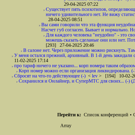
29-04-2025 07:22
Существует пять психотипов, определяющих
ничего удивительного нет. Не вижу стати
28-04-2025 08:51
Вы сами говорили что эта функция неудобная
Насчет губ согласен. Бывает и нормально. Но 
Для каждого человека "неудобно" - это сво
можешь сказать сделаные они или нет. Пот
[293] 27-04-2025 20:46
В салоне нет. Через приложение можно рискнуть. Там
У меня остался прежний, архивный. В 1-й день закидали 
11-02-2025 17:14
про тариф ничего не указано... корп номера таким образом
Корп номер можно если организация ликвидирована. (-
Сбросят на что-то действующее (-)
<
lev
> [194] 10-02-2
Сохранился и Онлайнер, и СуперМТС для своих... (-) (
Перейти к:
Список конференций
•
Array