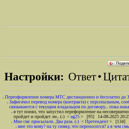
Подел
Настройки:
Ответ
•
Цита
Переоформление номера МТС дистанционно и бесплатно до 3
Зафигачил перевод номера (контракта) с персональным, соо
связываются с текущим владальцем по договору... пока никак
я тут понял, что запустил переформление на несовершенно
пройдет и пройдет ли.. (-)
<
ag25
> [95] 14-08-2025 20:2
Мне смс присылали. Два раза. (-)
<
Претендент
> [134] 1
мне это кому? на ту симку, что переносится? а в чем смыс