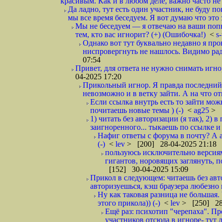
красивым. Как и в любом деле, важно часто не чт
Да ладно, тут есть один участник, не буду п
мы все время беседуем. Я вот думаю что это 
Мы не беседуем — я отвечаю на ваши попы
тем, кто вас игнорит? (+) (Ошибочка!)
<
s
Однако вот тут буквально недавно я пр
ниспровергнуть не нашлось. Видимо рад
07:54
Привет, для ответа не нужно снимать игнор
04-2025 17:20
Прикольный игнор. Я правда последний р
невозможно и в ветку зайти. А на что от
Если ссылка внутрь есть то зайти мож
почитаешь новые темы ) (-)
<
ag25
> 
1) читать без авторизации (я так), 2)
заигноренного... тыкаешь по ссылке и 
Нафиг ответы с форума в почту? А а
(-)
<
lev
> [200] 28-04-2025 21:18
пользуюсь исключительно версиями
гигантов, норовящих заглянуть, п
[152] 30-04-2025 15:09
Прикол в следующем: читаешь без авт
авторизуешься, кэш браузера любезно 
Ну как таковая разница не большая.
этого прикола)) (-)
<
lev
> [250] 28
Ещё раз: психотип "черепаха". Пр
участников отсюда в игноре- тут 