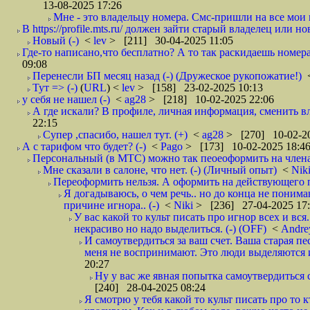
13-08-2025 17:26
Мне - это владельцу номера. Смс-пришли на все мои н
В https://profile.mts.ru/ должен зайти старый владелец или н
Новый (-)
<
lev
> [211] 30-04-2025 11:05
Где-то написано,что бесплатно? А то так раскидаешь номера,
09:08
Перенесли БП месяц назад (-) (Дружеское рукопожатие!)
Тут => (-)
(
URL
) <
lev
> [158] 23-02-2025 10:13
у себя не нашел (-)
<
ag28
> [218] 10-02-2025 22:06
А где искали? В профиле, личная информация, сменить вла
22:15
Супер ,спасибо, нашел тут. (+)
<
ag28
> [270] 10-02-20
А с тарифом что будет? (-)
<
Pago
> [173] 10-02-2025 18:4
Персональный (в МТС) можно так пеоеоформить на члена 
Мне сказали в салоне, что нет. (-) (Личный опыт)
<
Nik
Переоформить нельзя. А оформить на действующего п
Я догадываюсь, о чем речь.. но до конца не понима
причине игнора.. (-)
<
Niki
> [236] 27-04-2025 17
У вас какой то культ писать про игнор всех и вс
некрасиво но надо выделиться. (-) (OFF)
<
Andr
И самоутвердиться за ваш счет. Ваша старая пе
меня не воспринимают. Это люди выделяются и 
20:27
Ну у вас же явная попытка самоутвердиться с
[240] 28-04-2025 08:24
Я смотрю у тебя какой то культ писать про то к