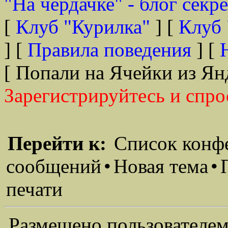
"На чердачке" - блог секр
[
Клуб "Курилка"
] [
Клуб 
] [
Правила поведения
] [
[ Попали на Ячейки из Ян
Зарегистрируйтесь и спро
Перейти к:
Список конф
сообщений
•
Новая тема
•
печати
Размещено пользователем