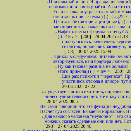
Прикольный игнор. Я правда последний р
невозможно и в ветку зайти. А на что от
Если ссылка внутрь есть то зайти мож
почитаешь новые темы ) (-)
<
ag25
> 
1) читать без авторизации (я так), 2)
заигноренного... тыкаешь по ссылке и 
Нафиг ответы с форума в почту? А а
(-)
<
lev
> [200] 28-04-2025 21:18
пользуюсь исключительно версиями
гигантов, норовящих заглянуть, п
[153] 30-04-2025 15:09
Прикол в следующем: читаешь без авт
авторизуешься, кэш браузера любезно 
Ну как таковая разница не большая.
этого прикола)) (-)
<
lev
> [250] 28
Ещё раз: психотип "черепаха". Пр
участников отсюда в игноре- тут 
29-04-2025 07:22
Существует пять психотипов, определяющих
ничего удивительного нет. Не вижу стати
28-04-2025 08:51
Вы сами говорили что эта функция неудобная
Насчет губ согласен. Бывает и нормально. Но 
Для каждого человека "неудобно" - это сво
можешь сказать сделаные они или нет. Пот
[293] 27-04-2025 20:46