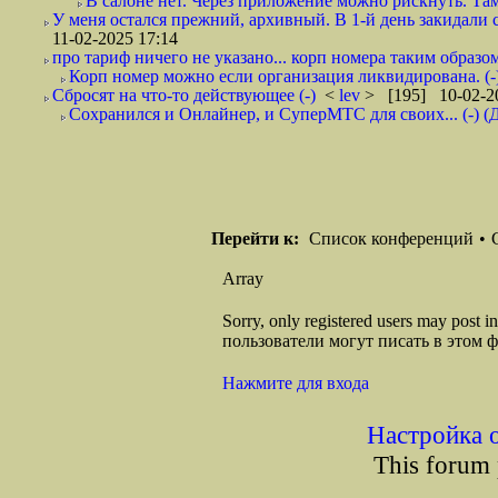
В салоне нет. Через приложение можно рискнуть. Там
У меня остался прежний, архивный. В 1-й день закидали 
11-02-2025 17:14
про тариф ничего не указано... корп номера таким образом
Корп номер можно если организация ликвидирована. (-
Сбросят на что-то действующее (-)
<
lev
> [195] 10-02-2
Сохранился и Онлайнер, и СуперМТС для своих... (-) (
Перейти к:
Список конференций
•
Array
Sorry, only registered users may post
пользователи могут писать в этом 
Нажмите для входа
Настройка 
This forum