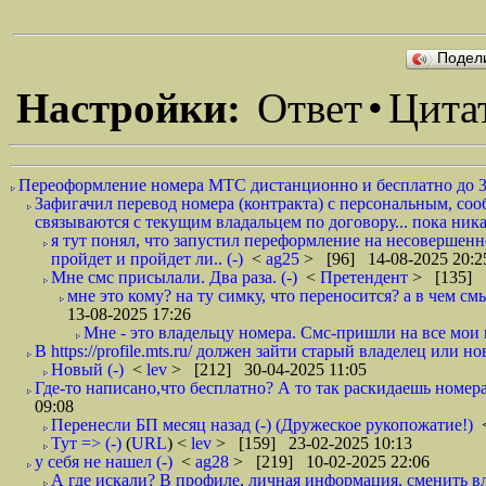
Подел
Настройки:
Ответ
•
Цита
Переоформление номера МТС дистанционно и бесплатно до 3
Зафигачил перевод номера (контракта) с персональным, соо
связываются с текущим владальцем по договору... пока никак
я тут понял, что запустил переформление на несовершенно
пройдет и пройдет ли.. (-)
<
ag25
> [96] 14-08-2025 20:2
Мне смс присылали. Два раза. (-)
<
Претендент
> [135] 1
мне это кому? на ту симку, что переносится? а в чем смыс
13-08-2025 17:26
Мне - это владельцу номера. Смс-пришли на все мои н
В https://profile.mts.ru/ должен зайти старый владелец или н
Новый (-)
<
lev
> [212] 30-04-2025 11:05
Где-то написано,что бесплатно? А то так раскидаешь номера,
09:08
Перенесли БП месяц назад (-) (Дружеское рукопожатие!)
Тут => (-)
(
URL
) <
lev
> [159] 23-02-2025 10:13
у себя не нашел (-)
<
ag28
> [219] 10-02-2025 22:06
А где искали? В профиле, личная информация, сменить вла