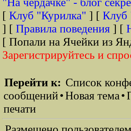
"На чердачке" - блог секр
[
Клуб "Курилка"
] [
Клуб 
] [
Правила поведения
] [
[ Попали на Ячейки из Ян
Зарегистрируйтесь и спро
Перейти к:
Список конф
сообщений
•
Новая тема
•
печати
Размещено пользователем