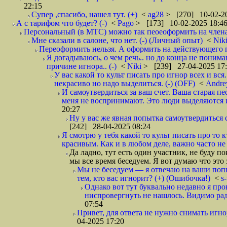
22:15
Супер ,спасибо, нашел тут. (+)
<
ag28
> [270] 10-02-20
А с тарифом что будет? (-)
<
Pago
> [173] 10-02-2025 18:4
Персональный (в МТС) можно так пеоеоформить на члена 
Мне сказали в салоне, что нет. (-) (Личный опыт)
<
Nik
Переоформить нельзя. А оформить на действующего п
Я догадываюсь, о чем речь.. но до конца не понима
причине игнора.. (-)
<
Niki
> [239] 27-04-2025 17
У вас какой то культ писать про игнор всех и вс
некрасиво но надо выделиться. (-) (OFF)
<
Andr
И самоутвердиться за ваш счет. Ваша старая пе
меня не воспринимают. Это люди выделяются и 
20:27
Ну у вас же явная попытка самоутвердиться с
[242] 28-04-2025 08:24
Я смотрю у тебя какой то культ писать про то к
красивым. Как и в любом деле, важно часто не чт
Да ладно, тут есть один участник, не буду п
мы все время беседуем. Я вот думаю что это
Мы не беседуем — я отвечаю на ваши попы
тем, кто вас игнорит? (+) (Ошибочка!)
<
s
Однако вот тут буквально недавно я пр
ниспровергнуть не нашлось. Видимо рад
07:54
Привет, для ответа не нужно снимать игнор
04-2025 17:20