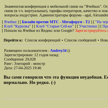
Знаменитая конференция о мобильной связи на "Ячейках". О
связи (в т.ч. виртуальные), тарифы операторов, качество и п
вопросы индустрии. Администраторы форума - agal, Alexande
[
Ячейки
] [
Билайн против МТС - Мегафорум - T2
]
[
"На чер
[
Клуб "Курилка"
] [
Клуб "Старые Сell-ки"
] [
Участники
] [
Пр
[ Попали на Ячейки из Яндекс или Google?
Зарегистрируйтесь 
Перейти к:
Список конференций
•
Список сообщений
•
Нова
Размещено пользователем :
Andrey34
()
Зарегистрирован: 12 годов назад
Сообщения: 29,028
Ранг: Элитарий - монстр
Дата: 27-04-2025 19:46
Вы сами говорили что эта функция неудобная. Ес
нормально. Но редко. (-)