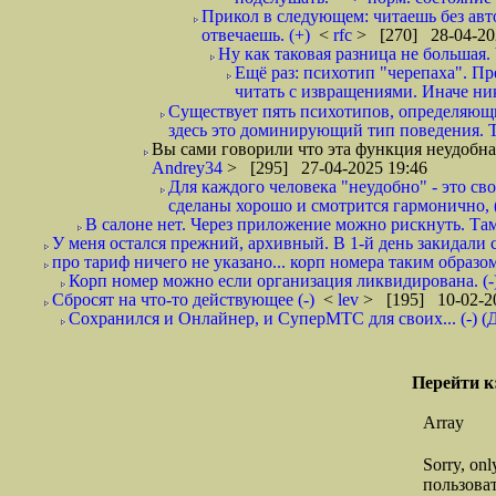
Прикол в следующем: читаешь без авто
отвечаешь. (+)
<
rfc
> [270] 28-04-20
Ну как таковая разница не большая.
Ещё раз: психотип "черепаха". Пр
читать с извращениями. Иначе ни
Существует пять психотипов, определяющих
здесь это доминирующий тип поведения. Т
Вы сами говорили что эта функция неудобная.
Andrey34
> [295] 27-04-2025 19:46
Для каждого человека "неудобно" - это сво
сделаны хорошо и смотрится гармонично, 
В салоне нет. Через приложение можно рискнуть. Там
У меня остался прежний, архивный. В 1-й день закидали 
про тариф ничего не указано... корп номера таким образом
Корп номер можно если организация ликвидирована. (-
Сбросят на что-то действующее (-)
<
lev
> [195] 10-02-2
Сохранился и Онлайнер, и СуперМТС для своих... (-) (
Перейти к
Array
Sorry, on
пользоват