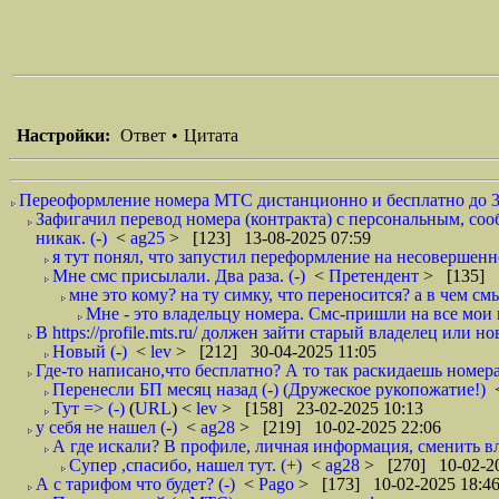
Настройки:
Ответ
•
Цитата
Переоформление номера МТС дистанционно и бесплатно до 3
Зафигачил перевод номера (контракта) с персональным, сооб
никак. (-)
<
ag25
> [123] 13-08-2025 07:59
я тут понял, что запустил переформление на несовершенно
Мне смс присылали. Два раза. (-)
<
Претендент
> [135] 1
мне это кому? на ту симку, что переносится? а в чем смыс
Мне - это владельцу номера. Смс-пришли на все мои н
В https://profile.mts.ru/ должен зайти старый владелец или н
Новый (-)
<
lev
> [212] 30-04-2025 11:05
Где-то написано,что бесплатно? А то так раскидаешь номера,
Перенесли БП месяц назад (-) (Дружеское рукопожатие!)
Тут => (-)
(
URL
) <
lev
> [158] 23-02-2025 10:13
у себя не нашел (-)
<
ag28
> [219] 10-02-2025 22:06
А где искали? В профиле, личная информация, сменить вла
Супер ,спасибо, нашел тут. (+)
<
ag28
> [270] 10-02-20
А с тарифом что будет? (-)
<
Pago
> [173] 10-02-2025 18:4