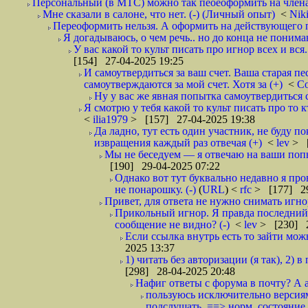
Персональный (в МТС) можно так пеоеоформить на члена 
Мне сказали в салоне, что нет. (-) (Личный опыт)
<
Nik
Переоформить нельзя. А оформить на действующего п
Я догадываюсь, о чем речь.. но до конца не понима
У вас какой то культ писать про игнор всех и вся
[154] 27-04-2025 19:25
И самоутвердиться за ваш счет. Ваша старая п
самоутверждаются за мой счет. Хотя за (+)
<
C
Ну у вас же явная попытка самоутвердиться с
Я смотрю у тебя какой то культ писать про то к
<
ilia1979
> [157] 27-04-2025 19:38
Да ладно, тут есть один участник, не буду п
извращения каждый раз отвечая (+)
<
lev
> [
Мы не беседуем — я отвечаю на ваши попыт
[190] 29-04-2025 07:22
Однако вот тут буквально недавно я пр
не понарошку. (-)
(
URL
) <
rfc
> [177] 29
Привет, для ответа не нужно снимать игнор
Прикольный игнор. Я правда последний ра
сообщение не видно? (-)
<
lev
> [230] 2
Если ссылка внутрь есть то зайти мож
2025 13:37
1) читать без авторизации (я так), 2)
[298] 28-04-2025 20:48
Нафиг ответы с форума в почту? А а
пользуюсь исключительно версиями
подслушать. ==> норм. состояние -