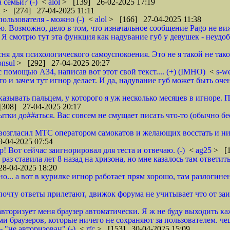
семьи? (-)
<
alol
> [139] 26-02-2025 17:19
i
> [274] 27-04-2025 11:11
ользователя - можно (-)
<
alol
> [166] 27-04-2025 11:38
ю. Возможно, дело в том, что изначальное сообщение Pago не вижу
. Я смотрю тут эта функция как надувание губ у девушек - неудоб
есня для психологического самоуспокоения. Это не я такой не та
onsul
> [292] 27-04-2025 20:27
 помощью А34, написав вот этот свой текст.... (+) (IMHO)
<
s-w
то и зачем тут игнор делает. И да, надувание губ может быть очен
оказывать пальцем, у которого я уж несколько месяцев в игноре. 
308] 27-04-2025 20:17
ки до##аться. Вас совсем не смущает писать что-то (обычно бес
овозгласил МТС оператором самокатов и желающих восстать и н
-04-2025 07:54
! Вот сейчас заигнорировал для теста и отвечаю. (-)
<
ag25
> [1
з ставила лет 8 назад на хризона, но мне казалось там ответить
8-04-2025 18:20
но... а вот в курилке игнор работает прям хорошо, там разлогине
 в почту ответы прилетают, движок форума не учитывает что от заи
вторизует меня браузер автоматически. Я ж не буду выходить каж
 браузеров, которые ничего не сохраняют за пользователем. чеш
 "не авторизован" (-)
<
rfc
> [153] 30-04-2025 15:09