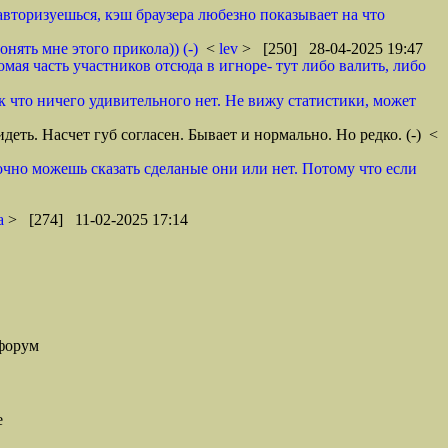
авторизуешься, кэш браузера любезно показывает на что
нять мне этого прикола)) (-)
<
lev
> [250] 28-04-2025 19:47
омая часть участников отсюда в игноре- тут либо валить, либо
к что ничего удивительного нет. Не вижу статистики, может
еть. Насчет губ согласен. Бывает и нормально. Но редко. (-)
<
точно можешь сказать сделаные они или нет. Потому что если
a
> [274] 11-02-2025 17:14
форум
е