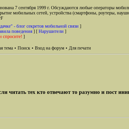
снована 7 сентября 1999 г. Обсуждаются любые операторы мобил
окрытие мобильных сетей, устройства (смартфоны, роутеры, наушн
rF
дачке" - блог секретов мобильной связи
]
авила поведения
] [
Нарушители
]
и спросите!
]
я тема
•
Поиск
•
Вход на форум
•
Для печати
ли читать тех кто отвечают то разумно и пост иниц