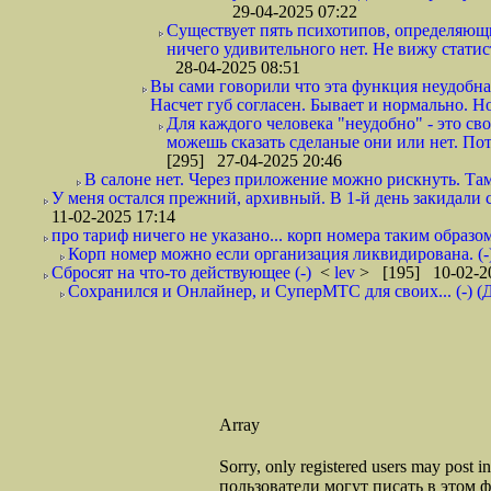
29-04-2025 07:22
Существует пять психотипов, определяющих
ничего удивительного нет. Не вижу стати
28-04-2025 08:51
Вы сами говорили что эта функция неудобная
Насчет губ согласен. Бывает и нормально. Но 
Для каждого человека "неудобно" - это сво
можешь сказать сделаные они или нет. Пот
[295] 27-04-2025 20:46
В салоне нет. Через приложение можно рискнуть. Там
У меня остался прежний, архивный. В 1-й день закидали 
11-02-2025 17:14
про тариф ничего не указано... корп номера таким образом
Корп номер можно если организация ликвидирована. (-
Сбросят на что-то действующее (-)
<
lev
> [195] 10-02-2
Сохранился и Онлайнер, и СуперМТС для своих... (-) (
Array
Sorry, only registered users may post
пользователи могут писать в этом 