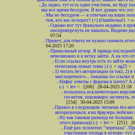
Да ладно, тут есть один участник, не буду п
мы все время беседуем. Я вот думаю что это 
Мы не беседуем — я отвечаю на ваши попы
тем, кто вас игнорит? (+) (Ошибочка!)
<
s
Однако вот тут буквально недавно я пр
ниспровергнуть не нашлось. Видимо рад
07:54
Привет, для ответа не нужно снимать игнор
04-2025 17:20
Прикольный игнор. Я правда последний р
невозможно и в ветку зайти. А на что от
Если ссылка внутрь есть то зайти мож
почитаешь новые темы ) (-)
<
ag25
> 
1) читать без авторизации (я так), 2)
заигноренного... тыкаешь по ссылке и 
Нафиг ответы с форума в почту? А а
(-)
<
lev
> [200] 28-04-2025 21:18
пользуюсь исключительно версиями
гигантов, норовящих заглянуть, п
[154] 30-04-2025 15:09
Прикол в следующем: читаешь без авт
авторизуешься, кэш браузера любезно 
Ну как таковая разница не большая.
этого прикола)) (-)
<
lev
> [251] 28
Ещё раз: психотип "черепаха". Пр
участников отсюда в игноре- тут 