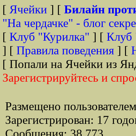
[
Ячейки
] [
Билайн прот
"На чердачке" - блог секр
[
Клуб "Курилка"
] [
Клуб 
] [
Правила поведения
] [
[ Попали на Ячейки из Ян
Зарегистрируйтесь и спро
Размещено пользователем
Зарегистрирован: 17 годо
Сообщения: 38,773