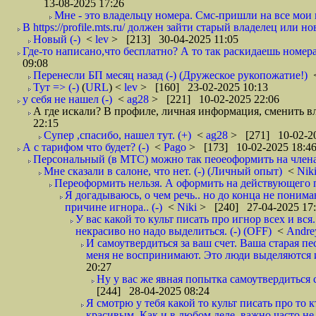
13-08-2025 17:26
Мне - это владельцу номера. Смс-пришли на все мои н
В https://profile.mts.ru/ должен зайти старый владелец или н
Новый (-)
<
lev
> [213] 30-04-2025 11:05
Где-то написано,что бесплатно? А то так раскидаешь номера,
09:08
Перенесли БП месяц назад (-) (Дружеское рукопожатие!)
Тут => (-)
(
URL
) <
lev
> [160] 23-02-2025 10:13
у себя не нашел (-)
<
ag28
> [221] 10-02-2025 22:06
А где искали? В профиле, личная информация, сменить вла
22:15
Супер ,спасибо, нашел тут. (+)
<
ag28
> [271] 10-02-20
А с тарифом что будет? (-)
<
Pago
> [173] 10-02-2025 18:4
Персональный (в МТС) можно так пеоеоформить на члена 
Мне сказали в салоне, что нет. (-) (Личный опыт)
<
Nik
Переоформить нельзя. А оформить на действующего п
Я догадываюсь, о чем речь.. но до конца не понима
причине игнора.. (-)
<
Niki
> [240] 27-04-2025 17
У вас какой то культ писать про игнор всех и вс
некрасиво но надо выделиться. (-) (OFF)
<
Andr
И самоутвердиться за ваш счет. Ваша старая пе
меня не воспринимают. Это люди выделяются и 
20:27
Ну у вас же явная попытка самоутвердиться с
[244] 28-04-2025 08:24
Я смотрю у тебя какой то культ писать про то к
красивым. Как и в любом деле, важно часто не чт