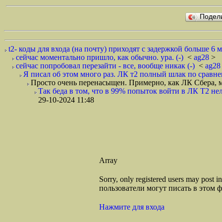
Подел
t2- коды для входа (на почту) приходят с задержкой больше 6 м
сейчас моментально пришло, как обычно. ура. (-)
<
ag28
> 
сейчас попробовал перезайти - все, вообще никак (-)
<
ag2
Я писал об этом много раз. ЛК т2 полный шлак по сравне
Просто очень перенасыщен. Примерно, как ЛК Сбера, м
Так беда в том, что в 99% попыток войти в ЛК Т2 не
29-10-2024 11:48
Array
Sorry, only registered users may post
пользователи могут писать в этом 
Нажмите для входа