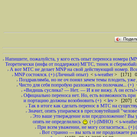
Подел
Напишите, пожалуйста, у кого есть опыт переноса номера (M
Теоретически (инфа от поддержки) МГТС, тинек и сбермобайл 
А вот МТС не делает MNP на свой действующий номер. Все 
MNP состоялся. (+) (Личный опыт)
<
s-weather
> [171] 0
Поздравлямба, но не оч понял зачем темы плодить, уже 
Чисто для себя попробую разложить по полочкам... (+)
«Видишь суслика? — Нет. — И я не вижу. А он есть!
Официально переноса нет. Но, есть возможность при
и портацию должны возобновить (+)
<
lev
> [207] 0
Так в итоге как сделать перенос в МТС на сущест
Значит, опять упираемся в пресловутейший "человеч
Это ваше утверждение или предположение? Вы 
опять не определились
(+) (IMHO)
<
s-weathe
При всем уважении, не могу согласиться... (+)
Вот странно — вы хоть и не продолжаете раз