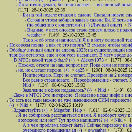
Йота точно делает, Би точно делает — всё личный опыт.
[117] 28-10-2025 22:35
Би на той неделе отказал в салоне. Сказали новую сим 
Сегодня утром забирал заказ в салоне Би. И хоть з
(по общению с клиентами). (+) (Личный опыт)
<
N
Видимо, у всех опсосов стало совсем плохо с по
weather
> [149] 29-10-2025 13:45
Так я ж об этом и написал.))) Я и в йоту основной та
Не совсем понял, а как то это понять? В смысле чтобы тари
Обобщу личный опыт на апрель 2025: на существующий номе
тарифы остаются, еще и бонусов насыпают. В мегу вроде до
В МТСе какой тариф был? (+)
<
Alexey1973
> [177] 08-0
Похоже, ответа на наш вопрос нет. Пока сами не попробу
не, не слетает персик. (+)
<
ag25
> [208] 08-04-2025 1
Подтверждаю. Перс не слетает. Проверил на 2 номерах
Все равно странновато... Переоформление - слетает. За
Niki
> [134] 08-04-2025 15:03
Заявление в офисе подавалось? (-)
<
Niki
> [149] 08-
Даже в МТС? Это интересно. Я недавно искал инфо в инете
То есть все таки можно на уже имеющеюся СИМ перенести в 
(-)
<
Niki
> [177] 02-04-2025 13:19
Здравствуйте (+)
<
Megafon_Help
> [181] 02-04-2025 13:
Я не собираюсь расставаться с вами. Я наоборот хочу 
возможно или нет? Тут прямо напишите? (-)
<
Niki
> [
А в чём проблема может быть? Сейчас перевожу на 
очередного повышения ап (-)
<
s-weather
> [173] 02-