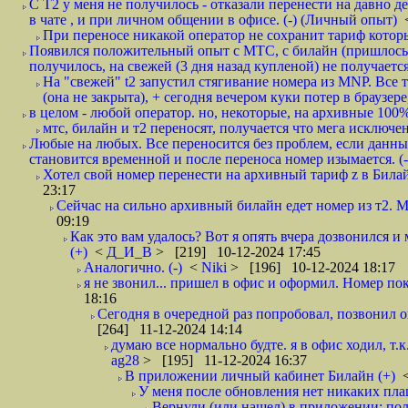
С Т2 у меня не получилось - отказали перенести на давно 
в чате , и при личном общении в офисе. (-) (Личный опыт)
При переносе никакой оператор не сохранит тариф который
Появился положительный опыт с МТС, с билайн (пришлось в
получилось, на свежей (3 дня назад купленой) не получается
На "свежей" t2 запустил стягивание номера из MNP. Все т
(она не закрыта), + сегодня вечером куки потер в браузере
в целом - любой оператор. но, некоторые, на архивные 100% 
мтс, билайн и т2 переносят, получается что мега исключен
Любые на любых. Все переносится без проблем, если данны
становится временной и после переноса номер изымается. (
Хотел свой номер перенести на архивный тариф z в Билай
23:17
Сейчас на сильно архивный билайн едет номер из т2. Мн
09:19
Как это вам удалось? Вот я опять вчера дозвонился и
(+)
<
Д_И_В
> [219] 10-12-2024 17:45
Аналогично. (-)
<
Niki
> [196] 10-12-2024 18:17
я не звонил... пришел в офис и оформил. Номер пока
18:16
Сегодня в очередной раз попробовал, позвонил оп
[264] 11-12-2024 14:14
думаю все нормально будте. я в офис ходил, т.
ag28
> [195] 11-12-2024 16:37
В приложении личный кабинет Билайн (+)
У меня после обновления нет никаких плаше
Вернули (или нашел) в приложении: пол