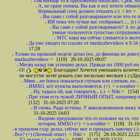
Там вообще то в приложении написано. Срок, ном
А, не сразу поняла. Вы как и все хотите обману
Нормальный спец должен отказать (-)
<
lev
> 
Вы сами с собой разговариваете или что-то по
ИИ пока что лучше вас соображает..... )) (-)
Вы сами с собой разговариваете? А по 
умные пользуются тупостью сотрудников
МТС каки вы сейчас сливается и молчит 
Да уже увидел по ссылке от maxkozhevnikov в 9.34
17:28
Только на прошлой неделе делал (но, до финиша не довел)
maxkozhevnikov
> [119] 29-10-2025 08:07
Месяц назад так успешно делал. Правда ни 1000 руб ни
О!
Благодарю! Хочется уменьшить количест
не могут/не хотят решать уже несколько месяцев (-) (Д
Ммм....не боюсь показаться глупым или слепым, но...
ИМХО, всё пункты выполняются. (+)
<
s-weather
>
Ну, тадысь ой, как говорится... (-)
<
Niki
> [154]
При этом есть чужой ЛИЧНЫЙ ОПЫТ, например ma
[132] 31-10-2025 07:20
И снова. Ради истины. У макскожевников вижу что
31-10-2025 14:03
Видимо предложили что-то похожее на то, что 
история. ИМХО (+)
<
s-weather
> [118] 31-10-
в прошлом году делал, сейчас мог и прикрыть лавочку (-
Все? (+) (Личный опыт)
<
Niki
> [175] 28-10-2025 22:22
Т2 делает (-)
<
yadba
> [109] 31-10-2025 13:23