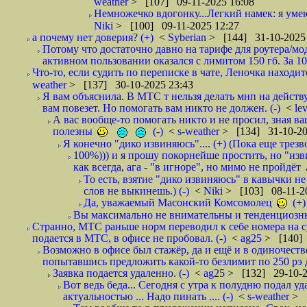
weather
> [107] 09-11-2025 16:08
Немножечко вдогонку...Легкий намек: я уме
Niki
> [100] 09-11-2025 12:27
а почему нет доверия? (+)
<
Syberian
> [144] 31-10-2025
Потому что достаточно давно на тарифе для роутера/м
активном пользовании оказался с лимитом 150 гб. За 100
Что-то, если судить по переписке в чате, Леночка наход
weather
> [137] 30-10-2025 23:43
Я вам объяснила. В МТС т нельзя делать мнп на дейст
вам повезет. Но помогать вам никто не должен. (-)
<
le
А вас вообще-то помогать никто и не просил, зная в
полезны
(-)
<
s-weather
> [134] 31-10-20
Я конечно "дико извиняюсь".... (+) (Пока еще трезв
100%))) и я прошу покорнейше простить, но "изв
как всегда, ага - "в игноре", но мимо не пройдёт
То есть, взятие "дико извиняюсь" в кавычки не
слов не выкинешь.) (-)
<
Niki
> [103] 08-11-2
Да, уважаемый Масонский Комсомолец
(+)
Вы максимально не внимательны и тенденциозны.
Странно, МТС раньше норм переводил к себе номера на с
подается в МТС, в офисе не пробовал. (-)
<
ag25
> [140] 
Возможно в офисе был стажёр, да и ещё и в одиночестве
попытавшись предложить какой-то безлимит по 250 рэ 
Заявка подается удаленно. (-)
<
ag25
> [132] 29-10-2
Вот ведь беда... Сегодня с утра к полудню подал у
актуальностью ... Надо пинать .... (-)
<
s-weather
> 