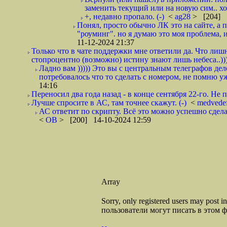
заменить текущий или на новую сим.. хор
+, недавно пропало. (-)
<
ag28
> [204] 1
Понял, просто обычно ЛК это на сайте, а 
"роуминг". но я думаю это моя проблема, и
11-12-2024 21:37
Только что в чате поддержки мне ответили да. Что лишни
стопроцентно (возможно) истину знают лишь небеса..))) 
Ладно вам ))))) Это вы с центральным телеграфов дело
потребовалось что то сделать с номером, не помню уж
14:16
Переносил два года назад - в конце сентября 22-го. Не 
Лучше спросите в АС, там точнее скажут. (-)
<
medvede
АС ответит по скрипту. Всё это можно успешно сделат
<
ОВ
> [200] 14-10-2024 12:59
Array
Sorry, only registered users may post
пользователи могут писать в этом 