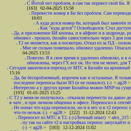
С Йотой нет проблем, я сам так перевел свой Би. Я
[163] 02-04-2025 15:58
Перевести номер в Би без проблем. Сам перевод
16:03
А куда делся номер би, который был заменён п
Как "куда делся"? Освободился. Стал доступ
Да, в приложении БИ кнопка, и в айфоне и в андроиде, р
обновил - прошло, билайн самостоятельно через 3 дня повт
Т2 не меняется, как я посмотрю..Отказ из за ПД - похож
Мне не сильно помешало, обновил удаленно. Опасался 
04-2025 13:53
Повезло. Я в свое время и удаленно обновлял, и в 
обновлены, через ГУ, все ок. Но тем не менее, для Т2
Сегодня закончился переход от МТС в Билайн на архивный 
15:16
Да, би беспроблемный, впрочем как и остальные. Я тольк
последние переносы были ИЗ (и не пожалел). (-)
<
ag28
>
Интересно а у других кроме Билайна можно MNP на сущес
[193] 01-01-2025 15:25
С Т2 у меня не получилось - отказали перенести на давно 
в чате , и при личном общении в офисе. Переносил в сентяб
Не понял что куда переносили, но и в мтс и в т2 перено
что-то нельзя. (-)
<
ag28
> [222] 11-12-2024 12:43
Переносит из МТС в Т2. (-) (Личный опыт)
<
alex_215
ну так на сайте т2 в настройках перенос запускайте 
(-)
<
ag28
> [183] 12-12-2024 11:02