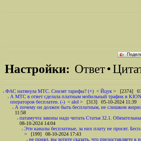
Подел
Настройки:
Ответ
•
Цита
ФАС натянула МТС. Снизят тарифы? (+)
<
Йцук
> [2374] 03
А МТС в ответ сделала платным мобильный трафик в KION.
операторов бесплатен. (-)
<
alol
> [313] 05-10-2024 11:39
А почему он должен быть бесплатным, не слишком жирно?
11:58
патамучта законы надо читать Статья 32.1. Обязательн
08-10-2024 14:04
Эти каналы бесплатные, за них плату не просят. Бесп
> [199] 08-10-2024 17:43
не понял, вы хотите сказать, что предоставляете к 