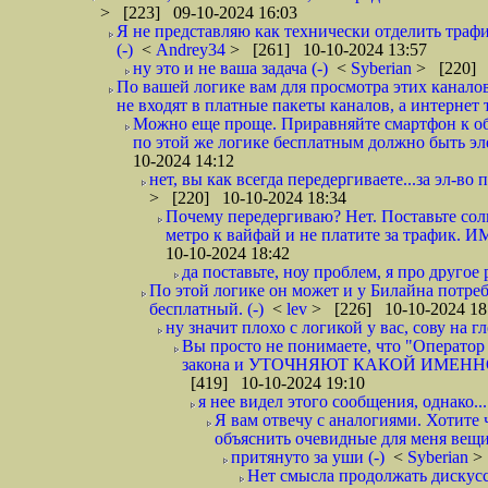
> [223] 09-10-2024 16:03
Я не представляю как технически отделить траф
(-)
<
Andrey34
> [261] 10-10-2024 13:57
ну это и не ваша задача (-)
<
Syberian
> [220] 
По вашей логике вам для просмотра этих канало
не входят в платные пакеты каналов, а интернет 
Можно еще проще. Приравняйте смартфон к обы
по этой же логике бесплатным должно быть эл
10-2024 14:12
нет, вы как всегда передергиваете...за эл-во
> [220] 10-10-2024 18:34
Почему передергиваю? Нет. Поставьте сол
метро к вайфай и не платите за трафик. ИМ
10-10-2024 18:42
да поставьте, ноу проблем, я про другое 
По этой логике он может и у Билайна потре
бесплатный. (-)
<
lev
> [226] 10-10-2024 18
ну значит плохо с логикой у вас, сову на гл
Вы просто не понимаете, что "Оператор 
закона и УТОЧНЯЮТ КАКОЙ ИМЕННО опе
[419] 10-10-2024 19:10
я нее видел этого сообщения, однако...
Я вам отвечу с аналогиями. Хотите 
объяснить очевидные для меня вещи
притянуто за уши (-)
<
Syberian
>
Нет смысла продолжать дискусси