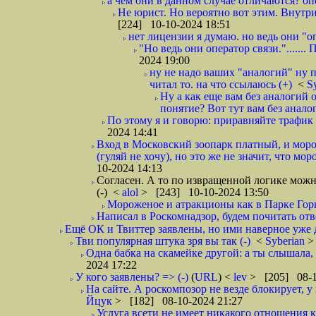
а чем они в данном случае отличаются? опера
Не юрист. Но вероятно вот этим. Внутри
[224] 10-10-2024 18:51
нет лицензии я думаю. но ведь они "оп
"Но ведь они оператор связи.".......
2024 19:00
ну не надо ваших "аналогий" ну по
читал то. на что ссылаюсь (+)
<
S
Ну а как еще вам без аналогий 
понятие? Вот тут вам без анало
По этому я и говорю: приравняйте трафик к 
2024 14:41
Вход в Московский зоопарк платный, и моро
(гуляй не хочу), но это же не значит, что мо
10-2024 14:13
Согласен. А то по извращенной логике можно 
(-)
<
alol
> [243] 10-10-2024 13:50
Мороженое и атракционы как в Парке Горьк
Написал в Роскомнадзор, будем почитать от
Ещё ОК и Твиттер заявлены, но ими наверное уже да
Тви популярная штука зря вы так (-)
<
Syberian
>
Одна бабка на скамейке другой: а ты слышала, 
2024 17:22
У кого заявлены? => (-)
(
URL
) <
lev
> [205] 08-1
На сайте. А роскомпозор не везде блокирует, у
Йцук
> [182] 08-10-2024 21:27
Услуга всети не имеет никакого отношения 