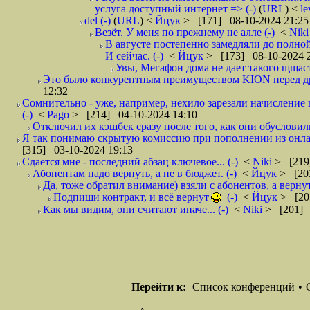
услуга доступный интернет => (-)
(
URL
) <
l
del (-)
(
URL
) <
Йцук
> [171] 08-10-2024 21:25
Везёт. У меня по прежнему не алле (-)
<
Nik
В августе постепенно замедляли до полной 
И сейчас. (-)
<
Йцук
> [173] 08-10-2024 
Увы, Мегафон дома не дает такого щщастья
Это было конкурентным преимуществом KION перед д
12:32
Сомнительно - уже, например, нехило зарезали начисление к
(-)
<
Pago
> [214] 04-10-2024 14:10
Отключил их кэшбек сразу после того, как они обусловил
Я так понимаю скрытую комиссию при пополнении из онлай
[315] 03-10-2024 19:13
Сдается мне - последний абзац ключевое... (-)
<
Niki
> [219
Абонентам надо вернуть, а не в бюджет. (-)
<
Йцук
> [20
Да, тоже обратил внимание) взяли с абонентов, а вернуть
Подпиши контракт, и всё вернут
(-)
<
Йцук
> [20
Как мы видим, они считают иначе... (-)
<
Niki
> [201] 
Перейти к:
Список конференций
•