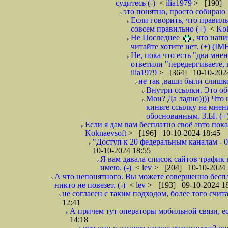
судитесь (-)
<
ilia1979
> [190] 
это понятно, просто собираю 
Если говорить, что правиль
совсем правильно (+)
<
Ko
Не Последнее
, что нап
читайте хотите нет. (+) (IM
Не, пока что есть "два мне
ответили "передергиваете, 
ilia1979
> [364] 10-10-2024
не так ,ваши были слишк
Внутри ссылки. Это об
Мои? Да ладно)))) Что
киньте ссылку на мнени
обоснованным. З.Ы. (+
Если я дам вам бесплатно своё авто пока
Koknaevsoft
> [196] 10-10-2024 18:45
"Доступ к 20 федеральным каналам - 0
10-10-2024 18:55
Я вам давала список сайтов трафик 
имею. (-)
<
lev
> [204] 10-10-2024 
А что непонятного. Вы можете совершенно беспл
никто не повезет. (-)
<
lev
> [193] 09-10-2024 1
не согласен с таким подходом, более того счит
12:41
А причем тут операторы мобильной связи, ес
14:18