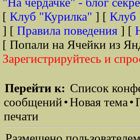
"На чердачке" - блог секр
[
Клуб "Курилка"
] [
Клуб 
] [
Правила поведения
] [
[ Попали на Ячейки из Ян
Зарегистрируйтесь и спро
Перейти к:
Список конф
сообщений
•
Новая тема
•
печати
Размещено пользователем