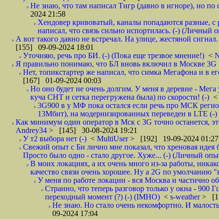
Не знаю, что там написал Тигр (давно в игноре), но по
2024 21:58
Хендовер кривоватый, каналы попадаются разные, с 
написал, что связь сильно испортилась. (-) (Личный 
А вот такого давно не встречал. На улице, жестяной сигнал. 
[155] 09-09-2024 18:01
Уточняю, речь про БИ. (-) (Пока еще трезвое мнение!)
<
N
Я правильно понимаю, что БЛ вновь включил в Москве 3G ?
Нет, топикстартер же написал, что симка Мегафона и в е
[167] 01-09-2024 00:03
Но оно будет не очень долгим. У меня в деревне - Мег
куча СНТ и сетка перегружена была) по скорости! (-)
3G900 в у МФ пока остался если речь про МСК регио
13Мбит), на модернизированных переведен в LTE (-)
Как минимум один оператор в Мск с 3G точно останется, эт
Andrey34
> [145] 30-08-2024 19:21
У т2 выбора нет (-)
<
MultiUser
> [192] 19-09-2024 01:27
Свежий опыт с Би лично мне показал, что хреновая идея б
Просто было одно - стало другое. Хуже... (-) (Личный опы
В моих локациях, а их очень много из-за работы, ника
качество связи очень хорошее. Ну а 2G по умолчанию "в
У меня по работе локации - вся Москва и частично об
Странно, что теперь разговор только у окна - 900 
переходный момент (?) (-) (IMHO)
<
s-weather
> [1
Не знаю. Но стало очень некомфортно. И малость
09-2024 17:04