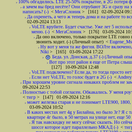
100% обгадились. LTE 25-50% покрытие, в 2G потеря ф
а зачем вы бред несёте? Они отрубают 3G и сразу на 
написать? (-)
<
МегаСлоник
> [161] 02-09-2024 09:
Да охренеть, а чего ж теперь дома и на работе то вс
02-09-2024 13:13
VoLTE врубите. Будет счастье. Уже лет 5 исполь
меню. (-)
<
МегаСлоник
> [176] 03-09-2024 10:
Да оно включено, только покрытие LTE говно в 
звонить ходит. (-) (Личный опыт)
<
Eugene_M
Ну вот у меня та же фигня. ВОЛте включено, е
Niki
> [165] 03-09-2024 17:22
Беда. ул. Донская, д.37 (-) (Личный опы
Вот про этот район я еще от Петра слыша
[127] 10-09-2024 12:48
VoLTE подключено? Если да, то тогда просто нет
Если нет VoLTE, то голос будет в 2G (-)
<
Andre
При хорошем уровне сигнала никаких проблем не заме
09-2024 22:53
Полностью с тобой согласен. Обкакались. У меня роуте
<
тигр
> [147] 01-09-2024 12:16
может железка старая и не понимает LTE900, 1800, 
03-09-2024 10:52
В каких местах нет 4g у Билайна, но было 3г? Я с 
квартире 4г было, в 50 метрах на улице нет, еще 50 
Я так навскидку не могу сейчас сказать. Но сей
шоссе которое идет параллельно МКАД (-)
<
ти