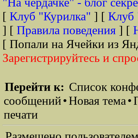
"На чердачке" - блог секр
[
Клуб "Курилка"
] [
Клуб 
] [
Правила поведения
] [
[ Попали на Ячейки из Ян
Зарегистрируйтесь и спро
Перейти к:
Список конф
сообщений
•
Новая тема
•
печати
Размещено пользователем