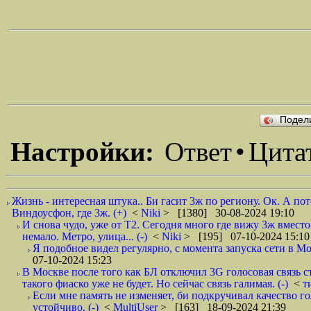
Подел
Настройки:
Ответ
•
Цита
Жизнь - интересная штука.. Би гасит 3ж по региону. Ок. А пот
Виндоусфон, где 3ж. (+)
<
Niki
> [1380] 30-08-2024 19:10
И снова чудо, уже от Т2. Сегодня много где вижу 3ж вместо 
немало. Метро, улица... (-)
<
Niki
> [195] 07-10-2024 15:10
Я подобное видел регулярно, с момента запуска сети в Мо
07-10-2024 15:23
В Москве после того как БЛ отключил 3G голосовая связь ст
такого фиаско уже не будет. Но сейчас связь галимая. (-)
<
т
Если мне память не изменяет, би подкручивал качество го
устойчиво. (-)
<
MultiUser
> [163] 18-09-2024 21:39