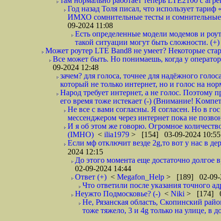
там нормально работает теперь LTE2100 с агрег
Год назад Толя писал, что использует тариф
ИМХО сомнительные тесты и сомнительные вы
09-2024 11:08
Есть определенные модели модемов и роут
такой ситуации могут быть сложности. (+)
Может роутер LTE Band8 не умеет? Некоторые стар
Все может быть. Но понимаешь, когда у оператор
09-2024 12:48
зачем? для голоса, точнее для надёжного голоса,
который не только интернет, но и голос на нор
Народ требует интернет, а не голос. Поэтому пр
его время тоже истекает (-) (Внимание! Kомпе
Не все с вами согласны. Я согласен. Но в го
мессенджером через интернет пока не позвон
И я об этом же говорю. Огромное количество
(IMHO)
<
ilia1979
> [154] 03-09-2024 10:55
Если мф отключит везде 2g,то вот у нас в де
2024 12:15
До этого момента еще достаточно долгое вр
02-09-2024 14:44
Ответ (+)
<
Megafon_Help
> [189] 02-09-
Что ответили после указания точного ад
Неужто Подмосковье? (-)
<
Niki
> [174] 0
Не, Рязанская область, Скопинский район
тоже тяжело, 3 и 4g только на улице, в д