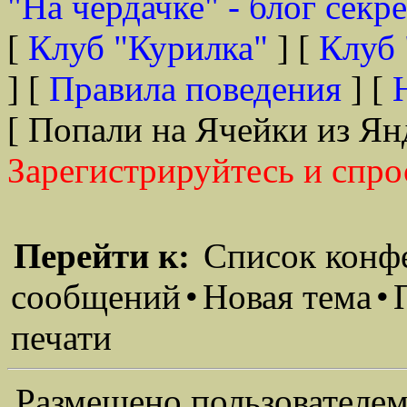
"На чердачке" - блог секр
[
Клуб "Курилка"
] [
Клуб 
] [
Правила поведения
] [
[ Попали на Ячейки из Ян
Зарегистрируйтесь и спро
Перейти к:
Список конф
сообщений
•
Новая тема
•
печати
Размещено пользователем