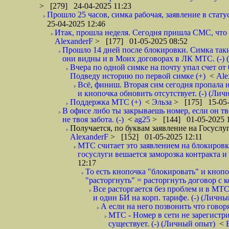
> [279] 24-04-2025 11:23
Прошло 25 часов, симка рабочая, заявление в стату
25-04-2025 12:46
Итак, прошла неделя. Сегодня пришла СМС, что 
AlexanderF
> [177] 01-05-2025 08:52
Прошло 14 дней после блокировки. Симка таки 
они видны и в Моих договорах в ЛК МТС. (-)
Вчера по одной симке на почту упал счет от 0
Подведу историю по первой симке (+)
<
Ale
Всё, финиш. Вторая сим сегодня пропала 
и кнопочка обновить отсутствует. (-) (Ли
Поддержка МТС (+)
<
Эльза
> [175] 15-05-
В офисе либо ты закрываешь номер, если он т
не твоя забота. (-)
<
ag25
> [144] 01-05-2025 1
Получается, по буквам заявление на Госуслу
AlexanderF
> [152] 01-05-2025 12:11
МТС считает это заявлением на блокировку
госуслуги вешается заморозка контракта и 
12:17
То есть кнопочка "блокировать" и кнопо
"расторгнуть" = расторгнуть договор с к
Все расторгается без проблем и в МТ
и один БИ на корп. тарифе. (-) (Личн
А если на него позвонить что говоря
МТС - Номер в сети не зарегистр
существует. (-) (Личный опыт)
<