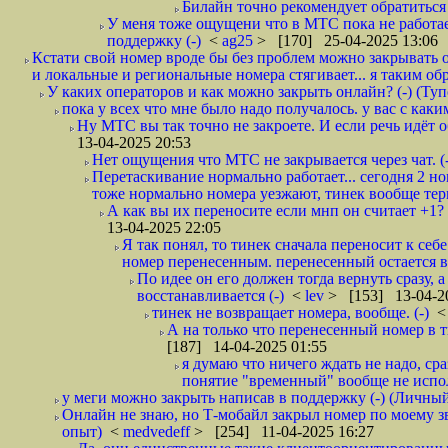
Билайн точно рекомендует обратиться 
У меня тоже ощущени что в МТС пока не работае
поддержку (-)
<
ag25
> [170] 25-04-2025 13:06
Кстати свой номер вроде бы без проблем можно закрывать он
и локальные и региональные номера стягивает... я таким обр
У каких операторов и как можно закрыть онлайн? (-) (Ту
пока у всех что мне было надо получалось. у вас с каки
Ну МТС вы так точно не закроете. И если речь идёт о
13-04-2025 20:53
Нет ощущения что МТС не закрывается через чат. (-
Перетаскивание нормально работает... сегодня 2 н
тоже нормально номера уезжают, тинек вообще тер
А как вы их переносите если мнп он считает +1? 
13-04-2025 22:05
Я так понял, то тинек сначала переносит к се
номер перенесенным. перенесенный остается в
По идее он его должен тогда вернуть сразу, 
восстанавливается (-)
<
lev
> [153] 13-04-2
тинек не возвращает номера, вообще. (-)
А на только что перенесенный номер в 
[187] 14-04-2025 01:55
я думаю что ничего ждать не надо, с
понятие "временный" вообще не испол
у меги можно закрыть написав в поддержку (-) (Личны
Онлайн не знаю, но Т-мобайл закрыл номер по моему зв
опыт)
<
medvedeff
> [254] 11-04-2025 16:27