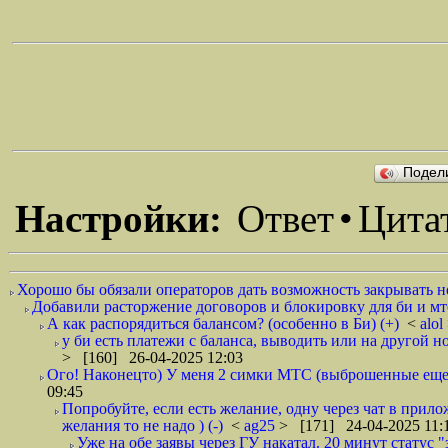
Подел
Настройки:
Ответ
•
Цита
Хорошо бы обязали операторов дать возможность закрывать но
Добавили расторжение договоров и блокировку для би и мтс. 
А как распорядиться балансом? (особенно в Би) (+)
<
alol
у би есть платежи с баланса, выводить или на другой но
> [160] 26-04-2025 12:03
Ого! Наконецто) У меня 2 симки МТС (выброшенные еще о
09:45
Попробуйте, если есть желание, одну через чат в прилож
желания то не надо ) (-)
<
ag25
> [171] 24-04-2025 11:
Уже на обе заявы через ГУ накатал. 20 минут статус "