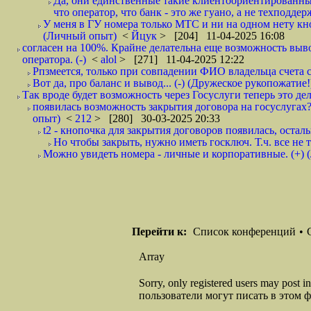
Да, они единственные такие клиентоориентированные
что оператор, что банк - это же гуано, а не техподдерж
У меня в ГУ номера только МТС и ни на одном нету кно
(Личный опыт)
<
Йцук
> [204] 11-04-2025 16:08
согласен на 100%. Крайне делательна еще возможность выво
оператора. (-)
<
alol
> [271] 11-04-2025 12:22
Рпзмеется, только при совпадении ФИО владельца счета 
Вот да, про баланс и вывод... (-) (Дружеское рукопожатие!
Так вроде будет возможность через Госуслуги теперь это дела
появилась возможность закрытия договора на госуслугах?
опыт)
<
212
> [280] 30-03-2025 20:33
t2 - кнопочка для закрытия договоров появилась, остал
Но чтобы закрыть, нужно иметь госключ. Т.ч. все не та
Можно увидеть номера - личные и корпоративные. (+)
Перейти к:
Список конференций
•
Array
Sorry, only registered users may post
пользователи могут писать в этом 