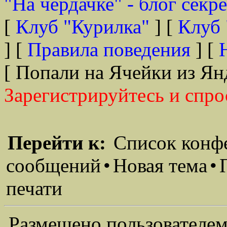
"На чердачке" - блог секр
[
Клуб "Курилка"
] [
Клуб 
] [
Правила поведения
] [
[ Попали на Ячейки из Ян
Зарегистрируйтесь и спро
Перейти к:
Список конф
сообщений
•
Новая тема
•
печати
Размещено пользователем