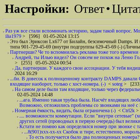
Настройки:
Ответ
•
Цита
Раз уж все стали вспоминать историю, задам такой вопрос. Мо
ilia1979
> [596] 01-05-2024 13:15
Это был Эриксон Lx677 от Билайн, безсимочный Damps. И 
типа 901-729-45-69 (внутри подгруппы 629-45-69 (-) (Личны
Партнерши? Че то вспомнилась реклама тоже того времени (
Андрей, ты Илью видел? Он совсем не похож на Леню Гол
> [255] 05-05-2024 00:54
Да, партнерши. У каждого свои ассоциации. У тебя видиш
2024 16:29
...би. В довесок к полноценному контракту DAMPS давали
входящие наоборот, только с хост-номера. (-)
<
soteg
> [233
На самом деле были там входящие, только через федеральн
02-05-2024 14:48
...ага. Именно такая трубка была. Насчёт входящих люб
Возможно, отложились проблемы со звонками на неё с 
Номерная ёмкость, видать, была ограничена (-)
<
Ctrl2k
>
.... возможности коммутации. Если "внутри сетевые" (х
других сетей (проводных в первую очередь) был великий
Кстати не помню как определялся номер при звонке с та
...8(901)ххх-хх-хх Скобок и тире, естественно, морол
То есть получается было два полноценных номера? 