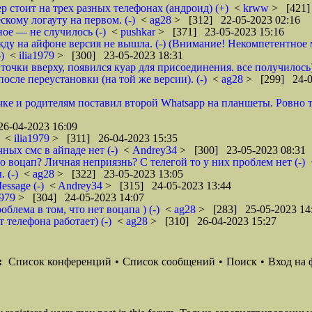
р стоит на трех разных телефонах (андроид) (+)
<
krww
> [421]
кому логауту на первом. (-)
<
ag28
> [312] 22-05-2023 02:16
ое — не случилось (-)
<
pushkar
> [371] 23-05-2023 15:16
ожду на айфоне версия не вышла. (-) (Внимание! Некомпетентное 
)
<
ilia1979
> [300] 23-05-2023 18:31
точки вверху, появился куар для присоединения. все получилось))
осле переустановки (на той же версии). (-)
<
ag28
> [299] 24-0
е и родителям поставил второй Whatsapp на планшеты. Ровно так
6-04-2023 16:09
<
ilia1979
> [311] 26-04-2023 15:35
чных смс в айпаде нет (-)
<
Andrey34
> [300] 23-05-2023 08:31
 воцап? Личная неприязнь? С телегой то у них проблем нет (-)
 (-)
<
ag28
> [322] 23-05-2023 13:05
ssage (-)
<
Andrey34
> [315] 24-05-2023 13:44
1979
> [304] 24-05-2023 14:07
облема в том, что нет воцапа ) (-)
<
ag28
> [283] 25-05-2023 14
 телефона работает) (-)
<
ag28
> [310] 26-04-2023 15:27
:
Список конференций
•
Список сообщений
•
Поиск
•
Вход на 