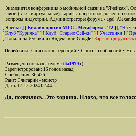
Знаменитая конференция о мобильной связи на "Ячейках". О
связи (в т.ч. виртуальные), тарифы операторов, качество и п
вопросы индустрии. Администраторы форума - agal, Alexande
[
Ячейки
] [
Билайн против МТС - Мегафорум - T2
]
[
"На чер
[
Клуб "Курилка"
] [
Клуб "Старые Сell-ки"
] [
Участники
] [
Пр
[ Попали на Ячейки из Яндекс или Google?
Зарегистрируйтесь 
Перейти к:
Список конференций
•
Список сообщений
•
Нова
Размещено пользователем :
ilia1979
()
Зарегистрирован: 16 годов назад
Сообщения: 36,426
Ранг: Элитарий - монстр
Дата: 17-12-2024 02:44
Да, появилось. Это хорошо. Плохо, что все голосо