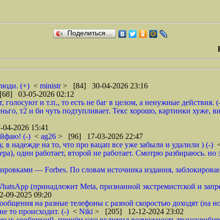
Поделиться…
люди. (+)
<
ministr
> [84] 30-04-2026 23:16
[68] 03-05-2026 02:12
голосуют и т.п., то есть не баг в целом, а ненужные действия. (-
еньго, т2 и би чуть подтупливает. Текс хорошо, картинки хуже, в
-04-2026 15:41
йфаю! (-)
<
ag26
> [96] 17-03-2026 22:47
в надежде на то, что про вацап все уже забыли и удалили ) (-)
ра), один работает, второй не работает. Смотрю разбираюсь. но э
кировками — Forbes. По словам источника издания, заблокирова
WhatsApp (принадлежит Meta, признанной экстремистской и запр
-09-2025 09:20
ообщения на разные телефоны с разной скоростью доходят (на ноут 
е то происходит. (-)
<
Niki
> [205] 12-12-2024 23:02
ых сообщений, причём уже включил возможность транскрибиров