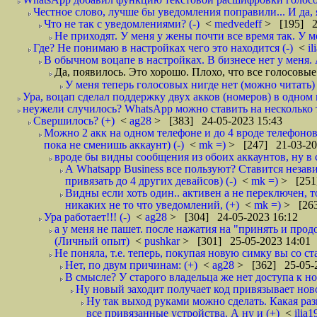
Честное слово, лучше бы уведомления поправили... И да, я
Что не так с уведомлениями? (-)
<
medvedeff
> [195] 2
Не приходят. У меня у жены почти все время так. У ме
Где? Не понимаю в настройках чего это находится (-)
<
i
В обычном воцапе в настройках. В бизнесе нет у меня. 
Да, появилось. Это хорошо. Плохо, что все голосовые 
У меня теперь голосовых нигде нет (можно читать) и
Ура, воцап сделал поддержку двух акков (номеров) в одном к
неужели случилось? WhatsApp можно ставить на несколько т
Свершилось? (+)
<
ag28
> [383] 24-05-2023 15:43
Можно 2 акк на одном телефоне и до 4 вроде телефонов
пока не сменишь аккаунт) (-)
<
mk =)
> [247] 21-03-20
вроде бы видны сообщения из обоих аккаунтов, ну в
А Whatsapp Business все пользуют? Ставится незави
привязать до 4 других девайсов) (-)
<
mk =)
> [251
Видны если хоть один.. активен а не переключен, 
никаких не то что уведомлений, (+)
<
mk =)
> [263
Ура работает!!! (-)
<
ag28
> [304] 24-05-2023 16:12
а у меня не пашет. после нажатия на "принять и про
(Личный опыт)
<
pushkar
> [301] 25-05-2023 14:01
Не поняла, т.е. теперь, покупая новую симку вы со с
Нет, по двум причинам: (+)
<
ag28
> [362] 25-05-
В смысле? У старого владельца же нет доступа к но
Ну новый заходит получает код привязывает новое
Ну так выход руками можно сделать. Какая раз
все привязанные устройства. А ну и (+)
<
ilia