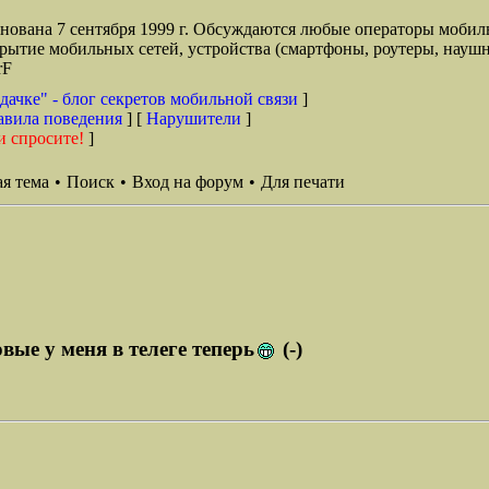
снована 7 сентября 1999 г. Обсуждаются любые операторы мобил
окрытие мобильных сетей, устройства (смартфоны, роутеры, наушн
rF
дачке" - блог секретов мобильной связи
]
авила поведения
] [
Нарушители
]
и спросите!
]
я тема
•
Поиск
•
Вход на форум
•
Для печати
вые у меня в телеге теперь
(-)