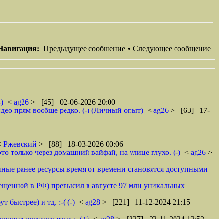
Навигация:
Предыдущее сообщение
•
Следующее сообщение
)
<
ag26
> [45] 02-06-2026 20:00
идео прям вообще редко. (-) (Личный опыт)
<
ag26
> [63] 17-
<
Ржевский
> [88] 18-03-2026 00:06
то только через домашний вайфай, на улице глухо. (-)
<
ag26
>
нные ранее ресурсы время от времени становятся доступными
ещенной в РФ) превысил в августе 97 млн уникальных
быстрее) и тд. :-( (-)
<
ag28
> [221] 11-12-2024 21:15
ания русского языка. (+)
<
ag28
> [227] 22-11-2024 12:52