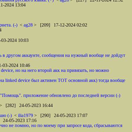
1-2024 13:04
нета. (-)
<
ag28
> [209] 17-12-2024 02:02
4
03-2024 10:03
шь в другом аккаунте, сообщения на нужный вообще не дойдут
-03-2024 10:46
device, но на него второй акк на привязать, но можно
на linked device был активен ТОТ основной акк) тогда вообще
- "Помощь". приложение обновлено до последней версии (-)
> [282] 24-05-2023 16:44
аю (-)
<
ilia1979
> [290] 24-05-2023 17:07
 24-05-2023 17:16
точно не помню, но по моему при запросе кода, сбрасываются