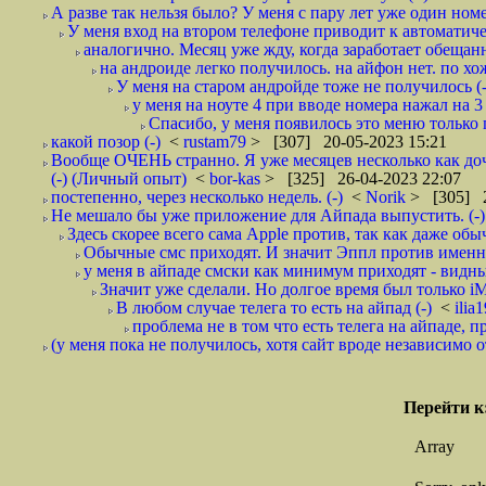
А разве так нельзя было? У меня с пару лет уже один номе
У меня вход на втором телефоне приводит к автоматичес
аналогично. Месяц уже жду, когда заработает обещанн
на андроиде легко получилось. на айфон нет. по х
У меня на старом андройде тоже не получилось (-
у меня на ноуте 4 при вводе номера нажал на 3 
Спасибо, у меня появилось это меню только п
какой позор (-)
<
rustam79
> [307] 20-05-2023 15:21
Вообще ОЧЕНЬ странно. Я уже месяцев несколько как дочк
(-) (Личный опыт)
<
bor-kas
> [325] 26-04-2023 22:07
постепенно, через несколько недель. (-)
<
Norik
> [305] 2
Не мешало бы уже приложение для Айпада выпустить. (-)
Здесь скорее всего сама Apple против, так как даже обы
Обычные смс приходят. И значит Эппл против именно
у меня в айпаде смски как минимум приходят - видны.
Значит уже сделали. Но долгое время был только iMe
В любом случае телега то есть на айпад (-)
<
ilia
проблема не в том что есть телега на айпаде, пр
(у меня пока не получилось, хотя сайт вроде независимо от
Перейти к
Array