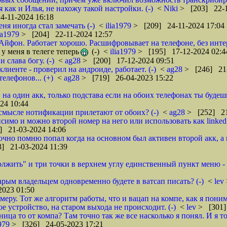
 как и Илья, не нахожу такой настройки. (-)
<
Niki
> [203] 22-1
4-11-2024 16:18
ня иногда стал замечать (-)
<
ilia1979
> [209] 24-11-2024 17:04
lia1979
> [204] 22-11-2024 12:57
Айфон. Работает хорошо. Расшифровывает на телефоне, без интер
у меня в телеге теперь
(-)
<
ilia1979
> [195] 17-12-2024 02:4
 слава богу. (-)
<
ag28
> [200] 17-12-2024 09:51
лиенте - проверил на андроиде, работает. (-)
<
ag28
> [246] 21-
елефонов... (+)
<
ag28
> [719] 26-04-2023 15:22
 на один акк, только подстава если на обоих телефонах ты буде
24 10:44
 смысле нотификации прилетают от обоих? (-)
<
ag28
> [252] 21
симо и можно второй номер на него или использовать как linked 
] 21-03-2024 14:06
точно помню попал когда на основном был активен второй акк, а 
] 21-03-2024 11:39
должить" и три точки в верхнем углу единственный пункт меню 
тарым владельцем одновременно будете в ватсап писать? (-)
<
lev
2023 01:50
меру. Тот же алгоритм работы, что и вацап на компе, как я поним
 устройство, на старом выхода не происходит. (-)
<
lev
> [301]
ница то от компа? Там точно так же все насколько я понял. И я 
1979
> [326] 24-05-2023 17:21