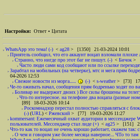
Настройки:
Ответ
•
Цитата
WhatsApp это тема! (-)
<
ag28
> [1350] 21-03-2024 10:01
Приятель сообщил, что его аккаунт воцап взломали плохие 
Странно, что нигде про этот баг не пишут. (-)
<
Бичок
> 
Часто люди сами код сообщают или по ссылке переходят, 
Зарабтал на мобильных (на четверке), мтс и мега прям бодр
04-2026 12:53
Свежие новости из морга.....
(-)
<
s-weather
> [73] 17
Че-то оживать начал, сообщения прям бодренько ходят по ва
Боливар не выдержит двоих ) Все силы брошены на телегу, 
Что-то интересное. на телефоне два воцапа (разные номе
[89] 18-03-2026 10:14
Роскомнадзор перестал полностью справляться с бло
(-)
(
URL
) <
Ржевский
> [77] 19-03-2026 11:27
kommersant: Ежемесячный охват аудитории в мессенджере 
пользователей. Мессенджер стал лиде (+)
<
ag25
> [151] 22
Что-то как то воцап не очень хорошо работает, скажем так: с
О чем и говорим уже более месяца наверное... ЧТо то там н
WhatsApp добавил функцию текстовой расшифровки голосов