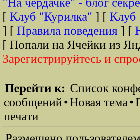
"На чердачке" - блог секр
[
Клуб "Курилка"
] [
Клуб 
] [
Правила поведения
] [
[ Попали на Ячейки из Ян
Зарегистрируйтесь и спро
Перейти к:
Список конф
сообщений
•
Новая тема
•
печати
Размещено пользователем