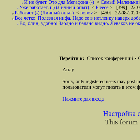
И не будет. Это для Мегафона (-)
<
Самый Маленьки
Уже работает. (-) (Личный опыт)
<
Fleece
> [399] 22-0
Работает (-) (Личный опыт)
<
popov
> [450] 22-08-2020 
Все четко. Полезная инфа. Надо ее в нетленку наверх доб
Во, блин, удобно! Заодно и баланс видно. Леваков не ока
Перейти к:
Список конференций
•
Array
Sorry, only registered users may post
пользователи могут писать в этом 
Нажмите для входа
Настройка 
This forum