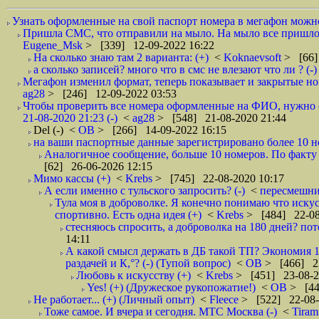
Узнать оформленные на свой паспорт номера в мегафон можно 
Пришла СМС, что отправили на мыло. На мыло все пришло.
Eugene_Msk
> [339] 12-09-2022 16:22
На сколько знаю там 2 варианта: (+)
<
Koknaevsoft
> [66]
а сколько записей? много что в смс не влезают что ли ? (-)
Мегафон изменил формат, теперь показывает и закрытые но
ag28
> [246] 12-09-2022 03:53
Чтобы проверить все номера оформленные на ФИО, нужно от
21-08-2020 21:23 (-)
<
ag28
> [548] 21-08-2020 21:44
Del (-)
<
ОВ
> [266] 14-09-2022 16:15
на ваши паспортные данные зарегистрировано более 10 ном
Аналогичное сообщение, больше 10 номеров. По факту (и 
[62] 26-06-2026 12:15
Мимо кассы (+)
<
Krebs
> [745] 22-08-2020 10:17
А если именно с тульского запросить? (-)
<
пересмешн
Тула моя в доброволке. Я конечно понимаю что искусс
спортивно. Есть одна идея (+)
<
Krebs
> [484] 22-08
стесняюсь спросить, а доброволка на 180 дней? пото
14:11
А какой смысл держать в ДБ такой ТП? Экономия 180
раздачей и К,°? (-) (Тупой вопрос)
<
ОВ
> [466] 23
Любовь к искусству (+)
<
Krebs
> [451] 23-08-2
Yes! (+) (Дружеское рукопожатие!)
<
ОВ
> [44
Не работает... (+) (Личный опыт)
<
Fleece
> [522] 22-08-
Тоже самое. И вчера и сегодня. МТС Москва (-)
<
Tiram