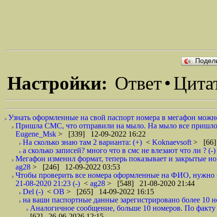
Подел
Настройки:
Ответ
•
Цита
Узнать оформленные на свой паспорт номера в мегафон можно 
Пришла СМС, что отправили на мыло. На мыло все пришло.
Eugene_Msk
> [339] 12-09-2022 16:22
На сколько знаю там 2 варианта: (+)
<
Koknaevsoft
> [66]
а сколько записей? много что в смс не влезают что ли ? (-)
Мегафон изменил формат, теперь показывает и закрытые но
ag28
> [246] 12-09-2022 03:53
Чтобы проверить все номера оформленные на ФИО, нужно от
21-08-2020 21:23 (-)
<
ag28
> [548] 21-08-2020 21:44
Del (-)
<
ОВ
> [265] 14-09-2022 16:15
на ваши паспортные данные зарегистрировано более 10 ном
Аналогичное сообщение, больше 10 номеров. По факту (и 
[62] 26-06-2026 12:15