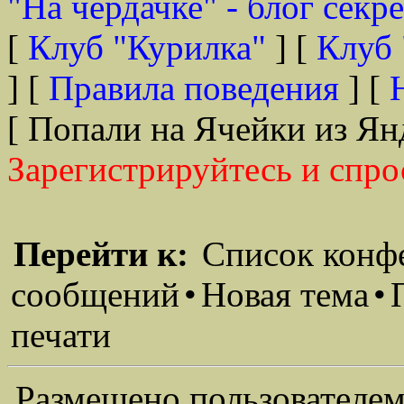
"На чердачке" - блог секр
[
Клуб "Курилка"
] [
Клуб 
] [
Правила поведения
] [
[ Попали на Ячейки из Ян
Зарегистрируйтесь и спро
Перейти к:
Список конф
сообщений
•
Новая тема
•
печати
Размещено пользователем