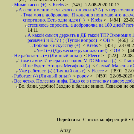
Мимо кассы (+)
<
Krebs
> [745] 22-08-2020 10:17
А если именно с тульского запросить? (-)
<
пересмешн
Тула моя в доброволке. Я конечно понимаю что искусс
спортивно. Есть одна идея (+)
<
Krebs
> [484] 22-08
стесняюсь спросить, а доброволка на 180 дней? пото
14:11
А какой смысл держать в ДБ такой ТП? Экономия 180
раздачей и К,°? (-) (Тупой вопрос)
<
ОВ
> [466] 23
Любовь к искусству (+)
<
Krebs
> [451] 23-08-2
Yes! (+) (Дружеское рукопожатие!)
<
ОВ
> [44
Не работает... (+) (Личный опыт)
<
Fleece
> [522] 22-08-
Тоже самое. И вчера и сегодня. МТС Москва (-)
<
Tiram
И не будет. Это для Мегафона (-)
<
Самый Маленьки
Уже работает. (-) (Личный опыт)
<
Fleece
> [399] 22-0
Работает (-) (Личный опыт)
<
popov
> [450] 22-08-2020 
Все четко. Полезная инфа. Надо ее в нетленку наверх доб
Во, блин, удобно! Заодно и баланс видно. Леваков не ок
Перейти к:
Список конференций
•
Array