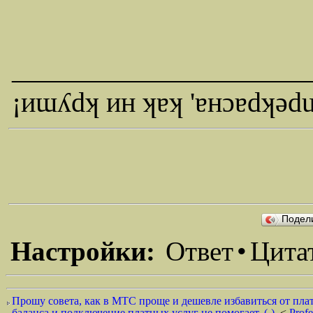
_____________________
¡иɯʎdʞ ин ʞɐʞ 'ɐнɔɐdʞǝd
Подел
Настройки:
Ответ
•
Цита
Прошу совета, как в МТС проще и дешевле избавиться от плат
баланса и подключение платных услуг не помогает. (-)
<
Prof