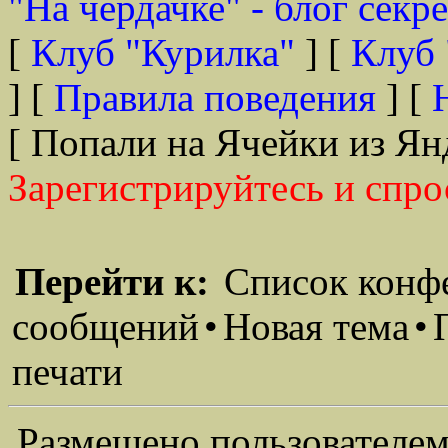
"На чердачке" - блог секр
[
Клуб "Курилка"
] [
Клуб 
] [
Правила поведения
] [
[ Попали на Ячейки из Ян
Зарегистрируйтесь и спро
Перейти к:
Список конф
сообщений
•
Новая тема
•
печати
Размещено пользователем