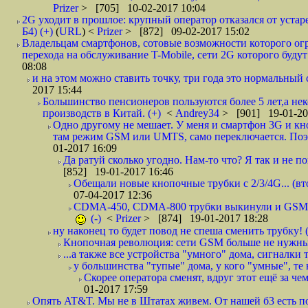
Prizer
> [705] 10-02-2017 10:04
2G уходит в прошлое: крупный оператор отказался от уста
Б4) (+)
(
URL
) <
Prizer
> [872] 09-02-2017 15:02
Владельцам смартфонов, сотовые возможности которого огр
перехода на обслуживание T-Mobile, сети 2G которого будут 
08:08
и на этом можно ставить точку, три года это нормальный 
2017 15:44
Большинство пенсионеров пользуются более 5 лет,а нек
производств в Китай. (+)
<
Andrеy34
> [901] 19-01-20
Одно другому не мешает. У меня и смартфон 3G и кн
там режим GSM или UMTS, само переключается. Поэто
01-2017 16:09
Да ратуй сколько угодно. Нам-то что? Я так и не п
[852] 19-01-2017 16:46
Обещали новые кнопочные трубки с 2/3/4G... (втор
07-04-2017 12:36
CDMA-450, CDMA-800 трубки выкинули и GSM, с
(-)
<
Prizer
> [874] 19-01-2017 18:28
ну наконец то будет повод не спеша сменить трубку! (
Кнопочная революция: сети GSM больше не нужны 
...а также все устройства "умного" дома, сигналки 
у большинства "тупые" дома, у кого "умные", те н
Скорее оператора сменят, вдруг этот ещё за че
01-2017 17:59
Опять AT&T. Мы не в Штатах живем. От нашей б3 есть по