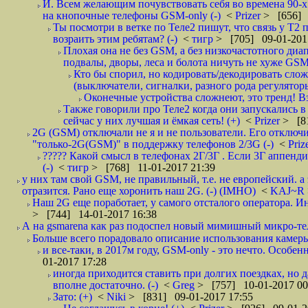
И. Всем желающим почувствовать себя во времена 90-
на кнопочные телефоны GSM-only (-)
<
Prizer
> [656] 
Ты посмотри в ветке по Теле2 пишут, что связь у Т2
возраить этим ребятам? (-)
<
тигр
> [705] 09-01-201
Плохая она не без GSM, а без низкочастотного д
подвалы, дворы, леса и болота ничуть не хуже GS
Кто бы спорил, но кодировать/декодировать слож
(выключатели, сигналки, разного рода регуляторы
Оконечные устройства сложнеют, это тренд! Вза
Также говорили про Теле2 когда они запускались в
сейчас у них лучшая и ёмкая сеть! (+)
<
Prizer
> [8
2G (GSM) отключали не я и не пользователи. Его отключ
"только-2G(GSM)" в поддержку телефонов 2/3G (-)
<
Priz
????? Какой смысл в телефонах 2Г/3Г . Если 3Г аппенди
(-)
<
тигр
> [768] 11-01-2017 21:39
у них там свой GSM, не правильный, т.е. не европейский. а
отразится. Рано еще хоронить наш 2G. (-) (IMHO)
<
KAJ~R
Наш 2G еще поработает, у самого отсталого оператора. И
> [744] 14-01-2017 16:38
А на gsmarena как раз подоспел новый мимишный микро-т
Больше всего порадовало описание использования камеры :
и все-таки, в 2017м году, GSM-only - это нечто. Особен
01-2017 17:28
иногда приходится ставить при долгих поездках, но д
вполне достаточно. (-)
<
Greg
> [757] 10-01-2017 00
Зато: (+)
<
Niki
> [831] 09-01-2017 17:55