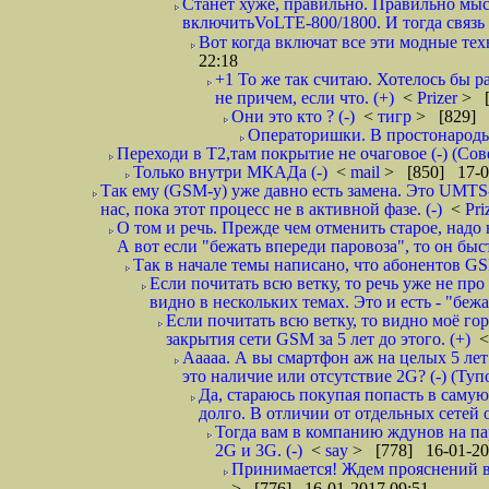
Станет хуже, правильно. Правильно мыс
включитьVoLTE-800/1800. И тогда связь 
Вот когда включат все эти модные тех
22:18
+1 То же так считаю. Хотелось бы ра
не причем, если что. (+)
<
Prizer
> [
Они это кто ? (-)
<
тигр
> [829] 
Операторишки. В простонарод
Переходи в Т2,там покрытие не очаговое (-) (Сов
Только внутри МКАДа (-)
<
mail
> [850] 17-0
Так ему (GSM-у) уже давно есть замена. Это UMT
нас, пока этот процесс не в активной фазе. (-)
<
Pri
О том и речь. Прежде чем отменить старое, надо н
А вот если "бежать впереди паровоза", то он быстр
Так в начале темы написано, что абонентов G
Если почитать всю ветку, то речь уже не про
видно в нескольких темах. Это и есть - "бежа
Если почитать всю ветку, то видно моё го
закрытия сети GSM за 5 лет до этого. (+)
Ааааа. А вы смартфон аж на целых 5 лет
это наличие или отсутствие 2G? (-) (Туп
Да, стараюсь покупая попасть в саму
долго. В отличии от отдельных сетей 
Тогда вам в компанию ждунов на па
2G и 3G. (-)
<
say
> [778] 16-01-20
Принимается! Ждем прояснений в 
> [776] 16-01-2017 09:51