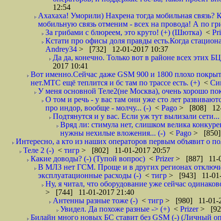
12:54
Ахахаха! Уморили) Нахрена тогда мобильная связь? 
мобильную связь отменим - всех на провода! А по гриб
За грибами с блюреем, это круто! (+) (Шютка)
<
Pr
Кстати про офисы доля правды есть.Когда стацион
Andrеy34
> [732] 12-01-2017 10:37
Да да, конечно. Только вот в районе всех этих БЦ
2017 10:41
Вот именно.Сейчас даже GSM 900 и 1800 плохо покрыты
нет.МТС ещё теплится и бс там по трассе есть. (+)
<
Си
У меня основной Теле2(не Москва), очень хорошо пок
О том и речь - у вас там они уже сто лет развиваются,
про индор, вообще - молчу... (-)
<
Pago
> [808] 12-
Подтянутся и у вас. Если уж тут вылизали сети...
Вряд ли: стимула нет, слишком велика конкуренц
нужны нехилые вложения... (-)
<
Pago
> [850]
Интересно, а кто из наших операторов первым объявит о 
Теле 2 (-)
<
тигр
> [802] 11-01-2017 20:57
Какие доводы? (-) (Тупой вопрос)
<
Prizer
> [887] 11-0
В МЛЗ нет ГСМ. Проще и в других регионах отключи
эксплуатационные расходы (-)
<
тигр
> [943] 11-01-
Ну, я читал, что оборудование уже сейчас одинаков
> [744] 11-01-2017 21:40
Антенны разные тоже (-)
<
тигр
> [980] 11-01-2
Увидел. Да похоже разные -> (+)
<
Prizer
> [92
Билайн много новых БС ставит без GSM (-) (Личный о