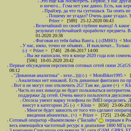
Это ещё как посмотреть. Первое, у нас друг
и ничего... Гсма нет уже давно. Есть, как ке
Прайзер, да что ты суетишься. Ты опять не 
Пошему не угадал? Очень даже угадал. У 
Prizer
> [589] 25-12-2020 06:43
Величайший по своей глубине вывод! А какое 
результат глубочайшей проработкт предмета. В
01-2020 20:38
Фиговая из тебя бабка Ванга. (-) (IMHO)
<
Mot
У нас, имхо, точно не объявят... И выключат... Тольк
(-)
<
Prizer
> [746] 28-06-2017 14:00
Вы же написали, что в конце 2020 года или сомнева
[506] 10-01-2020 20:42
Первые обсуждения перспектив сотовых сетей связи 2G(GSM
08:12
"Диванная аналитика" - хехе...)))) (-)
<
MotoBiker1995
> [
Аналитики нет никакой. Есть диванные фантазии по прин
Вот и не могут они отключить 2G! Там же, далее (+)
<
Kl
Часть из них никогда не будет пользоваться интернетом
поддержке 2g сетей. Очень много пользуются двухсим
Опсосы умеют марку телефона по IMEI определять. Дру
внесут в категорию 2G (-)
<
Kloin
> [650] 23-06-201
Многое будет зависеть от того что сделают опера
введения абонентки.. (+)
<
Prizer
> [725] 23-06-20
Сотовый оператор «Вымпелком» ("Билайн"
первым в Рос
весь имеющийся частотный ресурс в диапазоне 1800 МГц по
3 компании Сингапура отключили 2G сети (GSM, GPRS, EDGE)