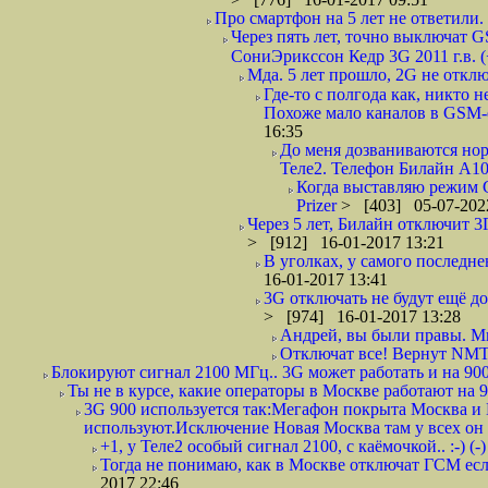
Про смартфон на 5 лет не ответили. 
Через пять лет, точно выключат
СониЭрикссон Кедр 3G 2011 г.в. (
Мда. 5 лет прошло, 2G не отк
Где-то с полгода как, никто н
Похоже мало каналов в GSM-e 
16:35
До меня дозваниваются нор
Теле2. Телефон Билайн А100
Когда выставляю режим G
Prizer
> [403] 05-07-202
Через 5 лет, Билайн отключит 3Г
> [912] 16-01-2017 13:21
В уголках, у самого последнен
16-01-2017 13:41
3G отключать не будут ещё до
> [974] 16-01-2017 13:28
Андрей, вы были правы. Ми
Отключат все! Вернут NMT-4
Блокируют сигнал 2100 МГц.. 3G может работать и на 900
Ты не в курсе, какие операторы в Москве работают на 9
3G 900 используется так:Мегафон покрыта Москва и 
используют.Исключение Новая Москва там у всех он ес
+1, у Теле2 особый сигнал 2100, с каёмочкой.. :-) (-)
Тогда не понимаю, как в Москве отключат ГСМ если
2017 22:46