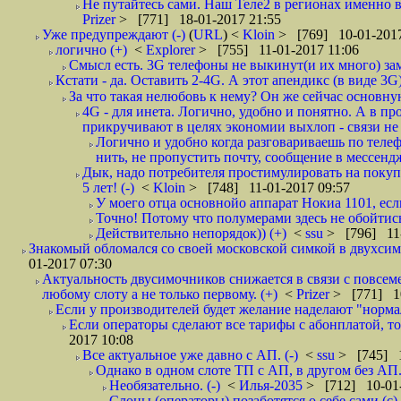
Не путайтесь сами. Наш Теле2 в регионах именно в 
Prizer
> [771] 18-01-2017 21:55
Уже предупреждают (-)
(
URL
) <
Kloin
> [769] 10-01-2017
логично (+)
<
Explorer
> [755] 11-01-2017 11:06
Смысл есть. 3G телефоны не выкинут(и их много) зам
Кстати - да. Оставить 2-4G. А этот апендикс (в виде 3G
За что такая нелюбовь к нему? Он же сейчас основную
4G - для инета. Логично, удобно и понятно. А в п
прикручивают в целях экономии выхлоп - связи не б
Логично и удобно когда разговариваешь по телеф
нить, не пропустить почту, сообщение в мессендже
Дык, надо потребителя простимулировать на покуп
5 лет! (-)
<
Kloin
> [748] 11-01-2017 09:57
У моего отца основнойо аппарат Нокиа 1101, есл
Точно! Потому что полумерами здесь не обойтись!
Действительно непорядок)) (+)
<
ssu
> [796] 11-
Знакомый обломался со своей московской симкой в двухсимоч
01-2017 07:30
Актуальность двусимочников снижается в связи с повсе
любому слоту а не только первому. (+)
<
Prizer
> [771] 10
Если у производителей будет желание наделают "норма
Если операторы сделают все тарифы с абонплатой, т
2017 10:08
Все актуальное уже давно с АП. (-)
<
ssu
> [745] 1
Однако в одном слоте ТП с АП, в другом без АП..
Необязательно. (-)
<
Илья-2035
> [712] 10-01-
Слоны (операторы) позаботятся о себе сами (с