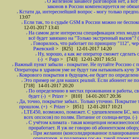
О железном занавесе разговоров нет, а вот
законов в России компенсируется не обяза
Кстати да, интереснейший вопрос - могу только предпо
13:07
Если так, то о судьбе GSM в России можно не беспоко
12-01-2017 13:41
На самом деле интересна спецификация этих модулей
всё будет завязано на "Только экстренный вызов"? (
Говорилось, что работает по принципу "112", че
Ржевский
> [825] 12-01-2017 14:20
Ну, хорошо, а как же оператор сможет сделать
(-)
<
Pago
> [743] 12-01-2017 16:51
Важный пункт забыли - покрытие. Не путайте Россию с 
Операторы в здравом уме не будут там натыкивать кучу 3
Коврового покрытия в будущем,-не будет по определени
Это пример не для наших реалий. Если абонент не полу
[718] 14-01-2017 20:20
По определению в местах проживания и работы, связ
будет (-)
<
Prizer
> [810] 14-01-2017 20:36
Да, точно, покрытие забыл.. Только уточню. Покрытие те
прошлом. (+)
<
Prizer
> [851] 12-01-2017 10:21
LTE450, возможно, поможет. С удешевлением БС, 
всех опсосов) по полям. Питание от солнца-ветра. (-)
С учётом климата - такая концепция нежизнеспособ
проработает. Я уж не говорю об абонентском обору
При желании (консолидированное планирование - в
операторов, и поддержке гос-ва, такой проект в