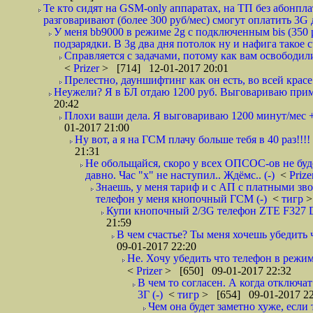
Те кто сидят на GSM-only аппаратах, на ТП без абонпл
разговаривают (более 300 руб/мес) смогут оплатить 3G 
У меня bb9000 в режиме 2g с подключенным bis (350 
подзарядки. В 3g два дня потолок ну и нафига такое сч
Справляется с задачами, потому как вам освободил
<
Prizer
> [714] 12-01-2017 20:01
Прелестно, дауншифтинг как он есть, во всей красе 
Неужели? Я в БЛ отдаю 1200 руб. Выговариваю пример
20:42
Плохи ваши дела. Я выговариваю 1200 минут/мес +-
01-2017 21:00
Ну вот, а я на ГСМ плачу больше тебя в 40 раз!!!
21:31
Не обольщайся, скоро у всех ОПСОС-ов не буде
давно. Час "х" не наступил.. Ждёмс.. (-)
<
Priz
Знаешь, у меня тариф и с АП с платными зво
телефон у меня кнопочный ГСМ (-)
<
тигр
>
Купи кнопочный 2/3G телефон ZTE F327 Dua
21:59
В чем счастье? Ты меня хочешь убедить 
09-01-2017 22:20
Не. Хочу убедить что телефон в режи
<
Prizer
> [650] 09-01-2017 22:32
В чем то согласен. А когда отключа
3Г (-)
<
тигр
> [654] 09-01-2017 22
Чем она будет заметно хуже, если 