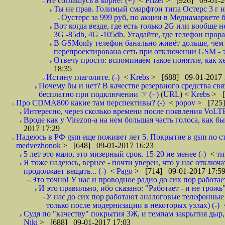
Не соглашусь в корне! (+)
<
Prizer
> [926] 09-01-2
Ты не прав. Голимый смарфтон типа Остерс 3 г н
Оустерс за 999 руб, по акции в Медиамаркете бы
Вот когда везде, где есть только 2G или вообще н
3G -85db, 4G -105db. Угадайте, где телефон прора
В GSMonly телефон банально живёт дольше, чем 
перепроектирована сеть при отключении GSM - эт
Отвечу просто: вспоминаем такое понятие, как х
18:35
Истину глаголите. (-)
<
Krebs
> [688] 09-01-2017 
Почему бы и нет? В качестве резервного средства св
бесплатно при подключении ☞ (+)
(
URL
) <
Krebs
> [
Про CDMA800 какие там перспективы? (-)
<
popov
> [725]
Интересно, через сколько времени после появления VoLT
Вроде как у Virezon-а на нем большая часть голоса, как б
2017 17:29
Надеюсь в РФ gsm еще поживет лет 5. Покрытие в gsm по ст
medvezhonok
> [648] 09-01-2017 16:23
5 лет это мало, это мизерный срок. 15-20 не менее (-)
<
т
Я тоже надеюсь, вернее - почти уверен, что у нас отключат
продолжает вещать... (-)
<
Pago
> [714] 09-01-2017 17:5
Это точно! У нас и проводное радио до сих пор работает
И это правильно, ибо сказано: "Работает - и не трожь" :
У нас до сих пор работают аналоговые телефонные
только после модернизации в некоторых узлах) (-)
Судя по "качеству" покрытия 3Ж, и темпам закрытия дыр,
Niki
> [688] 09-01-2017 17:03