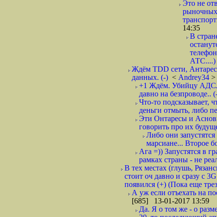
Это не от
рыночных 
транспорт
14:35
В стран
останут
телефон
АТС....) 
Ждём TDD сети, Антарес
данных. (-)
<
Andrеy34
>
+1 Ждём. Убийцу АДСЛ
давно на безпроводе.. (
Что-то подсказывает, ч
деньги отмыть, либо пер
Эти Онтаресы и Асновы
говорить про их будущее
Либо они запустятся 
марсиане... Второе б
Ага =)) Запустятся в 
рамках страны - не реал
В тех местах (глушь, Рязан
стоит оч давно и сразу с 3G
появился (+) (Пока еще трез
А уж если отъехать на пое
[685] 13-01-2017 13:59
Да. Я о том же - о раз