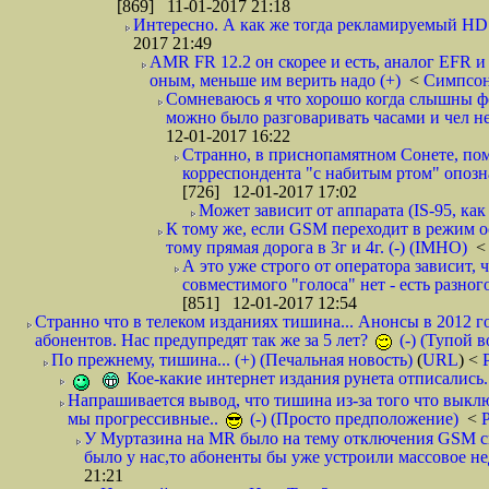
[869] 11-01-2017 21:18
Интересно. А как же тогда рекламируемый HD 
2017 21:49
AMR FR 12.2 он скорее и есть, аналог EFR и
оным, меньше им верить надо (+)
<
Симпсо
Сомневаюсь я что хорошо когда слышны фо
можно было разговаривать часами и чел не 
12-01-2017 16:22
Странно, в приснопамятном Сонете, помн
корреспондента "с набитым ртом" опозна
[726] 12-01-2017 17:02
Может зависит от аппарата (IS-95, как
К тому же, если GSM переходит в режим ос
тому прямая дорога в 3г и 4г. (-) (IMHO)
А это уже строго от оператора зависит
совместимого "голоса" нет - есть разно
[851] 12-01-2017 12:54
Странно что в телеком изданиях тишина... Анонсы в 2012 г
абонентов. Нас предупредят так же за 5 лет?
(-) (Тупой в
По прежнему, тишина... (+) (Печальная новость)
(
URL
) <
Кое-какие интернет издания рунета отписались.
Напрашивается вывод, что тишина из-за того что выкл
мы прогрессивные..
(-) (Просто предположение)
<
P
У Муртазина на MR было на тему отключения GSM ск
было у нас,то абоненты бы уже устроили массовое не
21:21