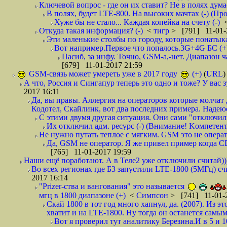
Ключевой вопрос - где он их ставит? Не в полях думает
В полях, будет LTE-800. На высоких мачтах (-) (П
Хуже бы не стало... Каждая копейка на счету (-)
Откуда такая информация? (-)
<
тигр
> [791] 11-01-
Эти маленькие столбы по городу, которые понатыкал
Вот например.Первое что попалось.3G+4G БС (+
Пасиб, за инфу. Точно, GSM-а,-нет. Диапазон ч
[679] 11-01-2017 21:59
GSM-связь может умереть уже в 2017 году
(+)
(
URL
)
А что, Россия и Сингапур теперь это одно и тоже? У вас 
2017 16:11
Да, вы правы. Аллергия на операторов которые молчат 
Кодотел, Скайлинк, вот два последних примера. Надеюс
С этими двумя другая ситуация. Они сами "отключилис
Их отключил адм. ресурс (-) (Внимание! Kомпетен
Не нужно путать теплое с мягким. GSM это не операт
Да, GSM не оператор. Я же привел пример когда
[765] 11-01-2017 19:59
Наши ещё поработают. А в Теле2 уже отключили считай)))
Во всех регионах где Б3 запустили LTE-1800 (5МГц) сч
2017 16:14
"Prizer-ства и вангования" это называется
мгц в 1800 диапазоне (+)
<
Симпсон
> [741] 11-01-
Скай 1800 в тот год много хапнул, да. (2007). Из 
хватит и на LTE-1800. Ну тогда он останется сам
Вот я проверил тут аналитику Березина.И в 5 и 