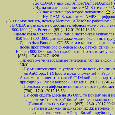
до CDMA у них был Amps/NAmps/DAmps (-)
Ну, начинали, наверное, с AMPS (те же 800 МГ
У нас же тема про второе поколение..
(-
Ну, DAMPS, как тот же AMPS в цифровой
А я не мог понять, почему Мегафон и Теле2 не работают в 
В США и раньше, не с любым телефоном можно было ехат
900/1800 (-)
<
Prizer
> [851] 17-01-2017 16:15
давно была моторола т260. там в настройках включался
850-900 1800-1900. раньше даже можно было взять трубу
Давно был Panasonic GD-55, там в менюхе все диапаз
после пропатченного сименса М-35, с такой фичей (-)
Как раз 900/1800 там без надобности. По частотам у нас 
[836] 17-01-2017 16:28
Так есть же универсальные телефоны, тот же айфон. и
16:51
Ну, макинтошевщина устраивает не всех - принципи
на АпСтор... (-) (Просто предположение)
<
Pago
> 
А как можно поехать с нашей СИМ-кой и с аппаратом
приезду? (-) (Тупой вопрос)
<
Prizer
> [907] 17-01-2
Пользователи айфона не понимают что не работает п
[790] 17-01-2017 16:53
Ну, если сидеть здесь на 3G Only, то почему бы и нет.
в режиме "только 3ж" билайном невозможно поль
(Личный опыт)
<
Greg
> [697] 26-01-2017 00:2
Зато не в движении шикарен их 3ж в голосе. (
после включения HD, да. Билайн врубил одни