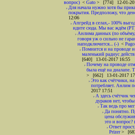
вопрос)
<
Gato
> [774] 12-01-20
Для начала нужно хотя бы прик
покрытия. Предположу, что дене
12:06
Апгрейд в селах,- 100% выгод
идите сюда. Мы вас ждём (РТ
Анлима данных (по объёму,
говоря уж о сильно не гар
наподключится... (-)
<
Pag
Помнится и на проводе не
маленький радиус действ
[640] 13-01-2017 16:55
Почему на проводе отм
была ещё на диалапе. 
> [662] 13-01-2017 17
Это как счётчики, на
потребляет. Анлим по
2017 17:51
А здесь счётчик ч
дураков нет, чтобы
Так ведь про ме
Да понятно. П
цена обслужива
это и вопрос? (
Ответ прост.
Prizer
> [68