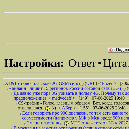
Подел
Настройки:
Ответ
•
Цита
AT&T отключила свою 2G GSM сеть (-)
(
URL
) <
Prizer
> [306
«Билайн» лишит 15 регионов России сотовой связи 3G (+)
(
Да давно уже пора 3G убивать в пользу 4G. Почему так до
предположение)
<
medvedeff
> [149] 07-06-2025 19:40
CS-трафик - Голос, главным образом. Вот, когда голосо
отваливался.
(-)
<
АБер
> [155] 07-06-2025 23:48
Если говорить про 900 диапазон, то там есть какие 
совместимости (например у МФ в Мск вроде 900 нельз
Смени пластинку.
МТС откажется от 3G к 2027 г
В москве я не заметил отключения (если в список сетей не 