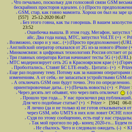
Что печально, поскольку для голосовой связи GSM весьма
бескрайних просторов идеален. (-) (Просто предположени
GSM, стар, как говно мамонта. Хорош он был на заре ц
[557] 25-12-2020 06:47
Без этого говна, как ты говоришь. В вашем захолуст
23:52
Ошибочка вышла. В этом году, Мегафон, запустил V
айс. Два года назад, МТС, запустил VoLTE (+)
<
Pr
Возможно, скоро и у нас.. (+) (Просто предположение)
(
UR
Английский оператор отказался от 2G из-за нового iPhone (
Минкомсвязи: в цифровых технологиях Россия отстает от раз
Три главных оператора Китая начинают тесты 5G (+)
(
URL
)
МТС модернизирует сеть 2G в Красноярском крае (+) (Горяч
Проболтались.. Ставят БС LTE-ready.. Цитата:- (+)
<
Prize
Еще раз подниму тему. Потому как за нашими операторами
изменениям. А от себя,- не запасаться устройствами GSM-onl
А отключать GSM они будут точно. Это по определению.
ориентировочные даты.. (+) (Печаль новость) (+)
<
Prizer
Через десять лет объявят, что через пять отключат
(-)
Прошло три года.... У нас проскочил ряд публикаций.
Для чего подобные статьи? (+)
<
Prizer
> [594] 06-01
Я лично (да и не только я) не готов отказываться о
через GSM, ибо UMTS в них или ловит OCHE плохо,
Судя по этому сообщению, есть ещё у нас страдальцы
Так мой прогноз по рф,- конец 2020-го... Будем по
Не сбылось. Чего и следовало ожидать. (-)
<
Kl