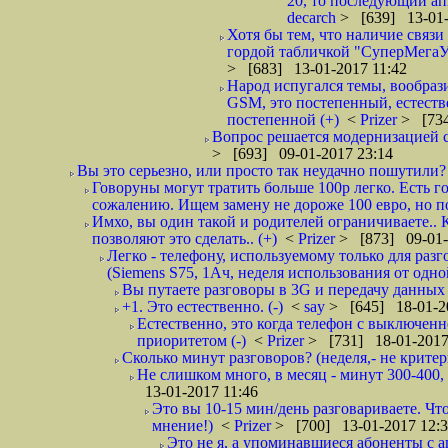
20, то последующий апг
decarch
> [639] 13-01-
Хотя бы тем, что наличие связи
гордой табличкой "СуперМегаУл
> [683] 13-01-2017 11:42
Народ испугался темы, вообраз
GSM, это постепенный, естест
постепенной (+)
<
Prizer
> [734
Вопрос решается модернизацией с
> [693] 09-01-2017 23:14
Вы это серьезно, или просто так неудачно пошутили? 
Говоруны могут тратить больше 100р легко. Есть г
сожалению. Ищем замену не дороже 100 евро, но по
Имхо, вы один такой и родителей ограничиваете.. 
позволяют это сделать.. (+)
<
Prizer
> [873] 09-01-
Легко - телефону, используемому только для разг
(Siemens S75, 1Ач, неделя использования от одной
Вы путаете разговоры в 3G и передачу данных в
+1. Это естественно. (-)
<
say
> [645] 18-01-2
Естественно, это когда телефон с выключен
приоритетом (-)
<
Prizer
> [731] 18-01-2017
Сколько минут разговоров? (неделя,- не критери
Не слишком много, в месяц - минут 300-400, 
13-01-2017 11:46
Это вы 10-15 мин/день разговариваете. Что
мнение!)
<
Prizer
> [700] 13-01-2017 12:
Это не я, а упоминавшиеся абоненты с а