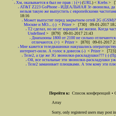
Хм, оказывается я был не прав : ) (+)
(
URL
) <
Krebs
> [
AT&T Z223 GoPhone - ИДЕАЛЬНАЯ 3г-звонилка, да ещ
нельзя такую же выпустить с европейскими частотами
18:16
Может выпустят перед закрытием сетей 2G (GSM)? У
Москве и МО... (-)
<
Prizer
> [730] 09-01-2017 18:
T2 сделал, но не от хорошей же жизни. Когда част
Undefined
> [879] 09-01-2017 21:43
Диапазоны 1800 от 2100 не сильно отличаются
отличаются. (+)
<
Prizer
> [870] 09-01-2017 2
Мне кажется теледвашники накушались операторствуя 
интернет-онли. А голос в довесок (-)
<
Prizer
> [723]
Теле2, а где же 3G звонилки-раскладушки??? (-) (П
Ой, все остальные эти звонилки-раскладушки уж
Теле2 заманивает плюшками. А тем кому эти плю
Перейти к:
Список конференций
•
Array
Sorry, only registered users may post