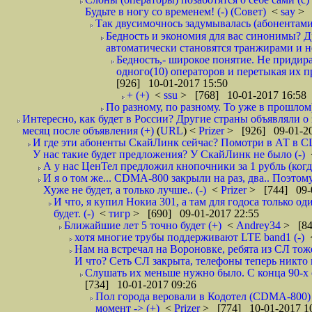
Будьте в ногу со временем! (-) (Совет)
<
say
> 
Так двусимочнось задумывалась (абонентам
Бедность и экономия для вас синонимы? Др
автоматически становятся транжирами и не 
Бедность,- широкое понятие. Не придира
одного(10) операторов и перетыкая их пр
[926] 10-01-2017 15:50
+ (+)
<
ssu
> [768] 10-01-2017 16:58
По разному, по разному. То уже в прошлом)
Интересно, как будет в России? Другие страны объявляли о
месяц после объявления (+)
(
URL
) <
Prizer
> [926] 09-01-20
И где эти абоненты СкайЛинк сейчас? Помотри в АТ в С
У нас такие будет предложения? У СкайЛинк не было (-)
А у нас ЦенТел предложил кнопочники за 1 рубль (ког
И я о том же... CDMA-800 закрыли на раз, два.. Поэто
Хуже не будет, а только лучше.. (-)
<
Prizer
> [744] 09-
И что, я купил Нокиа 301, а там для годоса только од
будет. (-)
<
тигр
> [690] 09-01-2017 22:55
Ближайшие лет 5 точно будет (+)
<
Andrеy34
> [84
хотя многие трубы поддерживают LTE band1 (-)
Нам на встречал на Вороновке, ребята из СЛ то
И что? Сеть СЛ закрыта, телефоны теперь никто н
Слушать их меньше нужно было. С конца 90-х 
[734] 10-01-2017 09:26
Пол города веровали в Кодотел (CDMA-800) 
момент -> (+)
<
Prizer
> [774] 10-01-2017 1