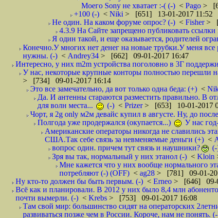
Моего Sony не хватает :-( (-)
<
Pago
> [6
+100 (-)
<
Niki
> [651] 13-01-2017 11:52
Не один. На каком форуме опрос? (-)
<
Fisher
> [
4.3.9 Hа Сайте запрещено публиковать ссылки
Я один такой, и еще оказывается, родителей огр
Конечно.У многих нет денег на новые трубки.У меня вс
нужны. (-)
<
Andrеy34
> [662] 09-01-2017 16:47
Интересно, у них m2m устройства поголовно в 3Г поддержи
У нас, некоторые крупные конторы полностью перешли на 
> [734] 09-01-2017 16:14
Это все замечательно, да вот только одна беда: (+)
<
Ni
Да. И антенны стараются разместить правильно. В о
для волн места...
(-)
<
Prizer
> [653] 10-01-2017 0
Чорт, я 2g only м2м девайс купил в августе. Ну, до после
Полгода уже продержался (окупается...)
У нас год-
Американские операторы никогда не славились эта
США.Так себе связь за невменяемые деньги (+)
<
вопрос один. причем тут связь и наушники?
(-
Зря вы так, нормальный у них этанол (-)
<
Kloin
Мне кажется что у них вообще нормального эта
потребляют (-) (OFF)
<
ag28
> [781] 09-01-20
Ну кто-то должен бы быть первым. (-)
<
Erneo
> [646] 09-0
Всё как и планировали. В 2012 у них было 8,4 млн абонен
почти вымерли. (-)
<
Krebs
> [753] 09-01-2017 16:08
Там свой мир: большинство сидят на операторских 2летн
развиваться позже чем в России. Короче, нам не понять. (-