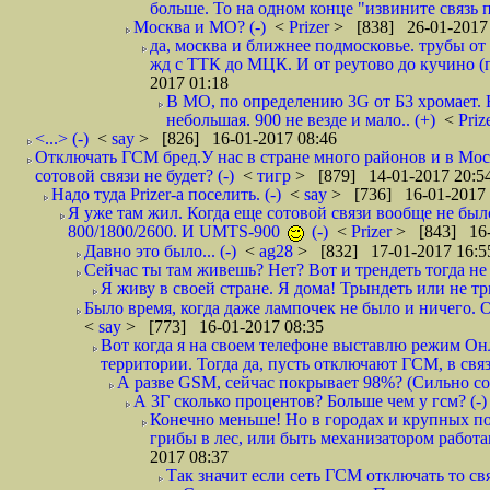
больше. То на одном конце "извините связь пр
Москва и МО? (-)
<
Prizer
> [838] 26-01-2017
да, москва и ближнее подмосковье. трубы от
жд с ТТК до МЦК. И от реутово до кучино (п
2017 01:18
В МО, по определению 3G от Б3 хромает. Н
небольшая. 900 не везде и мало.. (+)
<
Priz
<...> (-)
<
say
> [826] 16-01-2017 08:46
Отключать ГСМ бред.У нас в стране много районов и в Моск
сотовой связи не будет? (-)
<
тигр
> [879] 14-01-2017 20:5
Надо туда Prizer-а поселить. (-)
<
say
> [736] 16-01-2017 
Я уже там жил. Когда еще сотовой связи вообще не был
800/1800/2600. И UMTS-900
(-)
<
Prizer
> [843] 16-
Давно это было... (-)
<
ag28
> [832] 17-01-2017 16:5
Сейчас ты там живешь? Нет? Вот и трендеть тогда не 
Я живу в своей стране. Я дома! Трындеть или не тр
Было время, когда даже лампочек не было и ничего. О
<
say
> [773] 16-01-2017 08:35
Вот когда я на своем телефоне выставлю режим Онли
территории. Тогда да, пусть отключают ГСМ, в связ
А разве GSM, сейчас покрывает 98%? (Сильно со
А 3Г сколько процентов? Больше чем у гсм? (-)
Конечно меньше! Но в городах и крупных по
грибы в лес, или быть механизатором работа
2017 08:37
Так значит если сеть ГСМ отключать то свя