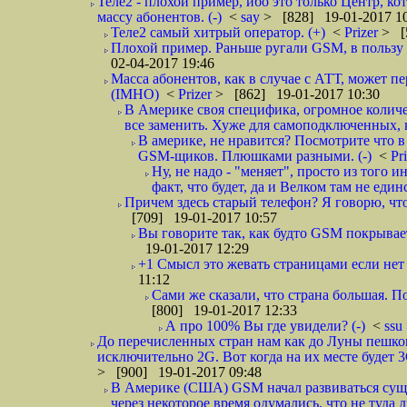
Теле2 - плохой пример, ибо это только Центр, ко
массу абонентов. (-)
<
say
> [828] 19-01-2017 1
Теле2 самый хитрый оператор. (+)
<
Prizer
> [
Плохой пример. Раньше ругали GSM, в пользу
02-04-2017 19:46
Масса абонентов, как в случае с АТТ, может пер
(IMHO)
<
Prizer
> [862] 19-01-2017 10:30
В Америке своя специфика, огромное количе
все заменить. Хуже для самоподключенных, как
В америке, не нравится? Посмотрите что в 
GSM-щиков. Плюшками разными. (-)
<
Pr
Ну, не надо - "меняет", просто из того
факт, что будет, да и Велком там не единс
Причем здесь старый телефон? Я говорю, что 
[709] 19-01-2017 10:57
Вы говорите так, как будто GSM покрывае
19-01-2017 12:29
+1 Смысл это жевать страницами если нет 
11:12
Сами же сказали, что страна большая. П
[800] 19-01-2017 12:33
А про 100% Вы где увидели? (-)
<
ssu
До перечисленных стран нам как до Луны пешко
исключительно 2G. Вот когда на их месте будет 3
> [900] 19-01-2017 09:48
В Америке (США) GSM начал развиваться суще
через некоторое время одумались, что не туда дв