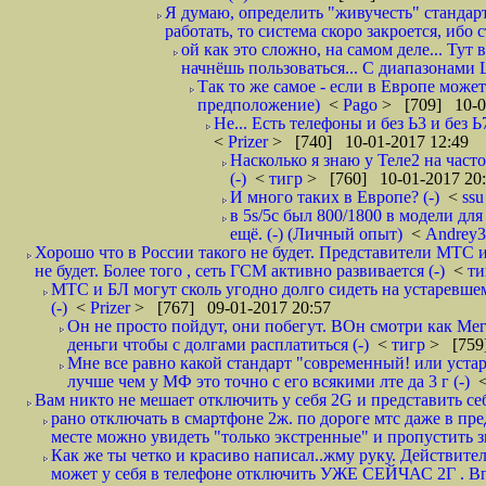
Я думаю, определить "живучесть" стандарт
работать, то система скоро закроется, ибо с
ой как это сложно, на самом деле... Тут
начнёшь пользоваться... С диапазонами 
Так то же самое - если в Европе может 
предположение)
<
Pago
> [709] 10-0
Не... Есть телефоны и без Ь3 и без 
<
Prizer
> [740] 10-01-2017 12:49
Насколько я знаю у Теле2 на част
(-)
<
тигр
> [760] 10-01-2017 20:
И много таких в Европе? (-)
<
ss
в 5s/5c был 800/1800 в модели д
ещё. (-) (Личный опыт)
<
Andrеy
Хорошо что в России такого не будет. Представители МТС 
не будет. Более того , сеть ГСМ активно развивается (-)
<
т
МТС и БЛ могут сколь угодно долго сидеть на устаревше
(-)
<
Prizer
> [767] 09-01-2017 20:57
Он не просто пойдут, они побегут. ВОн смотри как Мег
деньги чтобы с долгами расплатиться (-)
<
тигр
> [759
Мне все равно какой стандарт "современный! или устар
лучше чем у МФ это точно с его всякими лте да 3 г (-)
Вам никто не мешает отключить у себя 2G и представить себ
рано отключать в смартфоне 2ж. по дороге мтс даже в пре
месте можно увидеть "только экстренные" и пропустить з
Как же ты четко и красиво написал..жму руку. Действите
может у себя в телефоне отключить УЖЕ СЕЙЧАС 2Г . Впе