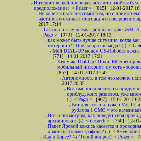
Интернет вещей пророчат, вот-вот начнётся бум. Ч
предположение)
<
Prizer
> [815] 12-01-2017 16:
Не хочется быть пессимистом, но с принятием 
частности) ожидает стагнация и совершенно д
2017 17:14
Так оно и к лучшему - доп.шанс для GSM. А д
Pago
> [973] 12-01-2017 18:13
как может быть лучше ситуация, когда в
интернета?? Пчёлы против мёда? (-)
<
Ga
Мой DIAL-UP модем US-Robotics лежит на 
[771] 14-01-2017 17:21
Зачем же Dial-Up? Поди, Ethernet-про
мобильный интернет: ну, есть - хорош
[857] 14-01-2017 17:42
Автономность в том что можно испол
2017 20:35
Вот именно для этого и придума
приблуд, коих развелось уже множ
(-)
<
Pago
> [907] 15-01-2017 02
Вот для этого и нужен VoLTE и
рубля за 1 СМС,= это каменный 
Вот и посмотрим, как поведут себя провод
архивировать (-)
<
decarch
> [750] 12-01-
Пакет Яровой кажись касается и проводн
хранить столько трафика? (-)
<
Ржевский
Как в Корее? (-) (Тупой вопрос)
<
Prizer
> [7