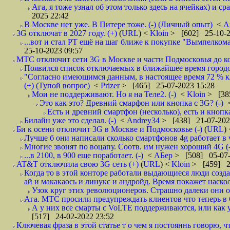
Ага, я тоже узнал об этом только здесь на ячейках) и ср
2025 22:42
В Москве нет уже. В Питере тоже. (-) (Личный опыт)
<
A
3G отключат в 2027 году. (+)
(
URL
) <
Kloin
> [602] 25-10-2
...вот и стал РТ ещё на шаг ближе к покупке "Вымпелкома
25-10-2023 09:57
МТС отключит сети 3G в Москве и части Подмосковья до ко
Появился список отключаемых в ближайшее время городо
"Согласно имеющимся данным, в настоящее время 72 % к
(+) (Тупой вопрос)
<
Prizer
> [465] 25-07-2023 15:28
Мои не поддерживают. Но я на Теле2. (-)
<
Kloin
> [38
Это как это? Древний смарфон или кнопка с 3G? (-)
Есть и древний смартфон (несколько), есть и кнопка 
Билайн уже это сделал. (-)
<
Andrey34
> [438] 21-07-202
Би к осени отключит 3G в Москве и Подмосковье (-)
(
URL
)
Лучше б они написали сколько смартфонов 4g работает в vo
Многие звонят по воцапу. Соотв. им нужен хороший 4G (-
...в 2100, в 900 еще поработает. (-)
<
АБер
> [508] 05-07-
AT&T отключила свою 3G сеть (+)
(
URL
) <
Kloin
> [459] 2
Когда то в этой конторе работали выдающиеся люди созда
ай и макакаось и линукс и андройд. Время покажет наско
Узок круг этих революционеров. Страшно далеки они от
Ага. МТС просили предупреждать клиентов что теперь в С
А у них все смарты с VoLTE поддерживаются, или как у 
[517] 24-02-2022 23:52
Ключевая фраза в этой статье т о чем я постояннь говорю, что