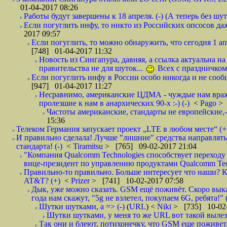
01-04-2017 08:26
Работы будут завершены к 18 апреля. (-) (А теперь без шу
Если погуглить инфу, то никто из Российских опсосов даж
2017 09:57
Если погуглить, то можно обнаружить, что сегодня 1 апр
[748] 01-04-2017 11:32
Новость из Сингапура, давняя, а ссылка актуальна на
правительства не для шуток...
Всех с праздничком!
Если погуглить инфу в России особо никогда и не сообщ
[947] 01-04-2017 11:27
Несравнимо, американские ЦДМА - чуждые нам враже
пролезшие к нам в анархических 90-х :-) (-)
<
Pago
> 
Частоты американские, стандарты не европейские,-
15:36
Телеком Германия запускает проект „LTE в любом месте“ (+
И правильно сделала! Лучше "лишние" средства направлять 
стандарта! (-)
<
Tiramitsu
> [765] 09-02-2017 21:04
"Компания Qualcomm Technologies способствует переходу п
вице-президент по управлению продуктами Qualcomm Techn
Правильно-то правильно. Больше интересует что наши? Ка
AT&T? (+)
<
Prizer
> [741] 10-02-2017 07:58
Дык, уже можно сказать. GSM ещё поживёт. Скоро выкат
года нам скажут, "5g не взлетел, покупаем 6G, ребята!" 
Шутки шутками, а => (-)
(
URL
) <
Niki
> [735] 10-02-
Шутки шутками, у меня то же URL вот такой вылез -
Так они и блеют, потихонечку, что GSM еще поживет.