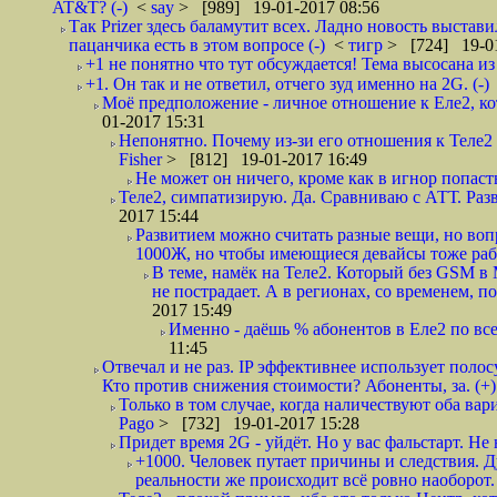
AT&T? (-)
<
say
> [989] 19-01-2017 08:56
Так Prizer здесь баламутит всех. Ладно новость выстав
пацанчика есть в этом вопросе (-)
<
тигр
> [724] 19-01
+1 не понятно что тут обсуждается! Тема высосана из
+1. Он так и не ответил, отчего зуд именно на 2G. (-)
Моё предположение - личное отношение к Еле2, кот
01-2017 15:31
Непонятно. Почему из-зи его отношения к Теле2 
Fisher
> [812] 19-01-2017 16:49
Не может он ничего, кроме как в игнор попасть
Теле2, симпатизирую. Да. Сравниваю с АТТ. Разве 
2017 15:44
Развитием можно считать разные вещи, но воп
1000Ж, но чтобы имеющиеся девайсы тоже работ
В теме, намёк на Теле2. Который без GSM в
не пострадает. А в регионах, со временем, п
2017 15:49
Именно - даёшь % абонентов в Еле2 по все
11:45
Отвечал и не раз. IP эффективнее использует поло
Кто против снижения стоимости? Абоненты, за. (+)
Только в том случае, когда наличествуют оба вари
Pago
> [732] 19-01-2017 15:28
Придет время 2G - уйдёт. Но у вас фальстарт. Не 
+1000. Человек путает причины и следствия. Ду
реальности же происходит всё ровно наоборот.