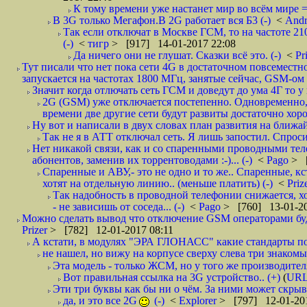
К тому времени уже настанет мир во всём мире =)
В 3G только Мегафон.В 2G работает вся Б3 (-)
<
And
Так если отключат в Москве ГСМ, то на частоте 210
(-)
<
тигр
> [917] 14-01-2017 22:08
Да ничего они не глушат. Сказки всё это. (-)
<
Pr
Тут писали что нет пока сети 4G в достаточном повсеместн
запускается на частотах 1800 МГц, занятые сейчас, GSM-ом 
Значит когда отлючать сеть ГСМ и доведут до ума 4Г то у 
2G (GSM) уже отключается постепенно. Одновременно, 
времени две другие сети будут развиты достаточно хор
Ну вот и написали в двух словах план развития на ближайш
Так не я в АТТ отключал сеть. Я лишь запостил. Спросил. 
Нет никакой связи, как и со спаренными проводными теле
абонентов, заменив их торрентоводами :-)... (-)
<
Pago
> [
Спаренные и АВУ,- это не одно и то же.. Спаренные, кст
хотят на отдельную линию.. (меньше платить) (-)
<
Priz
Так надобность в проводной телефонии снижается, х
- не зависишь от соседа... (-)
<
Pago
> [760] 13-01-20
Можно сделать вывод что отключение GSM операторами буде
Prizer
> [782] 12-01-2017 08:11
А кстати, в модулях "ЭРА ГЛОНАСС" какие стандарты по
не нашел, но вижу на корпусе сверху слева три знаком
Эта модель - только ЖСМ, но у того же производителя
Вот правильная ссылка на 3G устройство.. (+)
(
UR
Эти три буквы как бы ни о чём. За ними может скрыв
да, и это все 2G
(-)
<
Explorer
> [797] 12-01-20