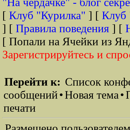
"На чердачке" - блог секр
[
Клуб "Курилка"
] [
Клуб 
] [
Правила поведения
] [
[ Попали на Ячейки из Ян
Зарегистрируйтесь и спро
Перейти к:
Список конф
сообщений
•
Новая тема
•
печати
Размещено пользователем