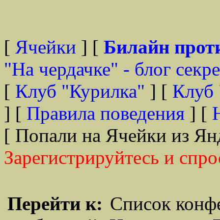
[
Ячейки
] [
Билайн прот
"На чердачке" - блог секр
[
Клуб "Курилка"
] [
Клуб 
] [
Правила поведения
] [
[ Попали на Ячейки из Ян
Зарегистрируйтесь и спро
Перейти к:
Список конф