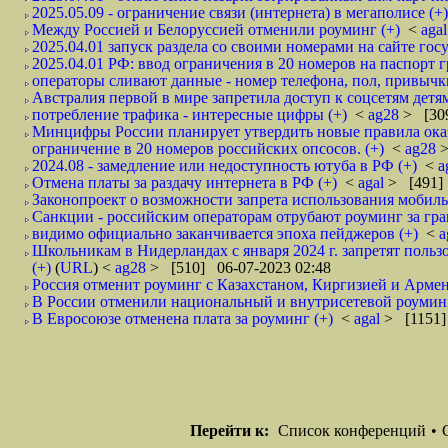
2025.05.09 - ограничение связи (интернета) в мегаполисе (+)
Между Россией и Белоруссией отменили роуминг (+)
<
aga
2025.04.01 запуск раздела со своими номерами на сайте госу
2025.04.01 РФ: ввод ограничения в 20 номеров на паспорт 
операторы сливают данные - номер телефона, пол, привычки
Австралия первой в мире запретила доступ к соцсетям детям 
потребление трафика - интересные цифры (+)
<
ag28
> [309
Минцифры России планирует утвердить новые правила оказ
ограничение в 20 номеров российских опсосов. (+)
<
ag28
>
2024.08 - замедление или недоступность ютуба в РФ (+)
<
a
Отмена платы за раздачу интернета в РФ (+)
<
agal
> [491] 
Законопроект о возможности запрета использования мобиль
Санкции - российским операторам отрубают роуминг за гра
видимо официально заканчивается эпоха пейджеров (+)
<
a
Школьникам в Нидерландах с января 2024 г. запретят поль
(+)
(
URL
) <
ag28
> [510] 06-07-2023 02:48
Россия отменит роуминг c Казахстаном, Киргизией и Армени
В России отменили национальный и внутрисетевой роуминг 
В Евросоюзе отменена плата за роуминг (+)
<
agal
> [1151]
Перейти к:
Список конференций
•