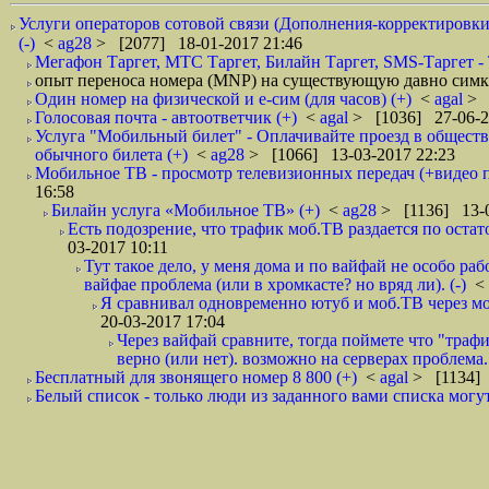
Услуги операторов сотовой связи (Дополнения-корректировки
(-)
<
ag28
> [2077] 18-01-2017 21:46
Мегафон Таргет, МТС Таргет, Билайн Таргет, SMS-Таргет - 
опыт переноса номера (MNP) на существующую давно симк
Один номер на физической и е-сим (для часов) (+)
<
agal
> 
Голосовая почта - автоответчик (+)
<
agal
> [1036] 27-06-2
Услуга "Мобильный билет" - Оплачивайте проезд в общест
обычного билета (+)
<
ag28
> [1066] 13-03-2017 22:23
Мобильное ТВ - просмотр телевизионных передач (+видео п
16:58
Билайн услуга «Мобильное ТВ» (+)
<
ag28
> [1136] 13-0
Есть подозрение, что трафик моб.ТВ раздается по остато
03-2017 10:11
Тут такое дело, у меня дома и по вайфай не особо ра
вайфае проблема (или в хромкасте? но вряд ли). (-)
<
Я сравнивал одновременно ютуб и моб.ТВ через моб
20-03-2017 17:04
Через вайфай сравните, тогда поймете что "трафик
верно (или нет). возможно на серверах проблема. 
Бесплатный для звонящего номер 8 800 (+)
<
agal
> [1134] 
Белый список - только люди из заданного вами списка могут