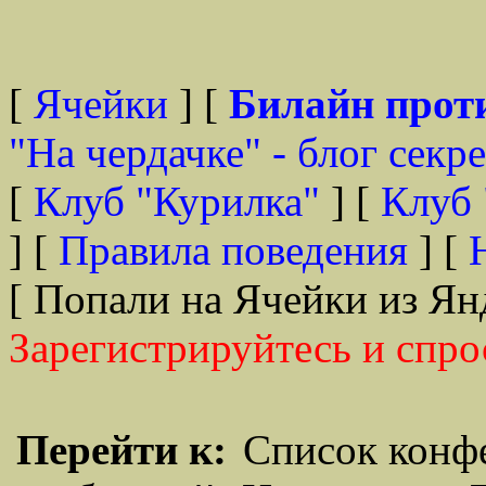
[
Ячейки
] [
Билайн прот
"На чердачке" - блог секр
[
Клуб "Курилка"
] [
Клуб 
] [
Правила поведения
] [
[ Попали на Ячейки из Ян
Зарегистрируйтесь и спро
Перейти к:
Список конф