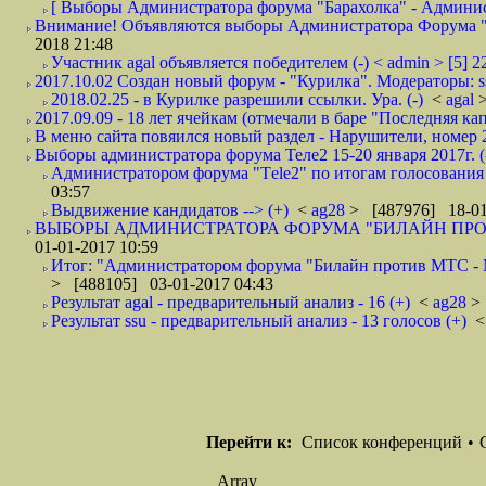
[ Выборы Администратора форума "Барахолка" - Админист
Внимание! Объявляются выборы Администратора Форума "Б
2018 21:48
Участник agal объявляется победителем (-) < admin > [5] 22
2017.10.02 Создан новый форум - "Курилка". Модераторы: ssu 
2018.02.25 - в Курилке разрешили ссылки. Ура. (-)
<
agal
2017.09.09 - 18 лет ячейкам (отмечали в баре "Последняя кап
В меню сайта повяился новый раздел - Нарушители, номер 
Выборы администратора форума Теле2 15-20 января 2017г. (
Администратором форума "Тele2" по итогам голосования 
03:57
Выдвижение кандидатов --> (+)
<
ag28
> [487976] 18-01
ВЫБОРЫ АДМИНИСТРАТОРА ФОРУМА "БИЛАЙН ПРОТИВ М
01-01-2017 10:59
Итог: "Администратором форума "Билайн против МТС - Ме
> [488105] 03-01-2017 04:43
Результат agal - предварительный анализ - 16 (+)
<
ag28
>
Результат ssu - предварительный анализ - 13 голосов (+)
Перейти к:
Список конференций
•
Array