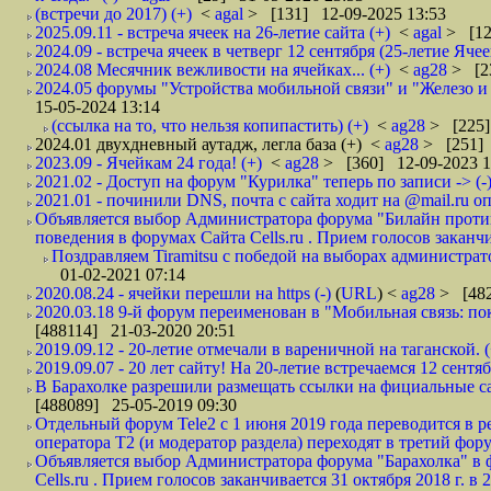
(встречи до 2017) (+)
<
agal
> [131] 12-09-2025 13:53
2025.09.11 - встреча ячеек на 26-летие сайта (+)
<
agal
> [12
2024.09 - встреча ячеек в четверг 12 сентября (25-летие Ячее
2024.08 Месячник вежливости на ячейках... (+)
<
ag28
> [2
2024.05 форумы "Устройства мобильной связи" и "Железо и
15-05-2024 13:14
(ссылка на то, что нельзя копипастить) (+)
<
ag28
> [225]
2024.01 двухдневный аутадж, легла база (+)
<
ag28
> [251] 
2023.09 - Ячейкам 24 года! (+)
<
ag28
> [360] 12-09-2023 1
2021.02 - Доступ на форум "Курилка" теперь по записи -> (-
2021.01 - починили DNS, почта с сайта ходит на @mail.ru опя
Объявляется выбор Администратора форума "Билайн против 
поведения в форумах Сайта Cells.ru . Прием голосов заканчив
Поздравляем Tiramitsu с победой на выборах администратора
01-02-2021 07:14
2020.08.24 - ячейки перешли на https (-)
(
URL
) <
ag28
> [482
2020.03.18 9-й форум переименован в "Мобильная связь: по
[488114] 21-03-2020 20:51
2019.09.12 - 20-летие отмечали в вареничной на таганской. (
2019.09.07 - 20 лет сайту! На 20-летие встречаемся 12 сентяб
В Барахолке разрешили размещать ссылки на фициальные с
[488089] 25-05-2019 09:30
Отдельный форум Tele2 c 1 июня 2019 года переводится в 
оператора Т2 (и модератор раздела) переходят в третий фору
Объявляется выбор Администратора форума "Барахолка" в ф
Cells.ru . Прием голосов заканчивается 31 октября 2018 г. в 2