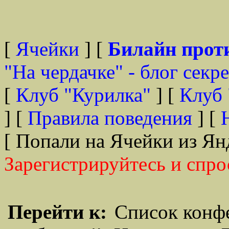
[
Ячейки
] [
Билайн прот
"На чердачке" - блог секр
[
Клуб "Курилка"
] [
Клуб 
] [
Правила поведения
] [
[ Попали на Ячейки из Ян
Зарегистрируйтесь и спро
Перейти к:
Список конф