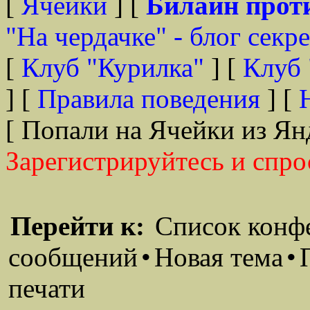
[
Ячейки
] [
Билайн прот
"На чердачке" - блог секр
[
Клуб "Курилка"
] [
Клуб 
] [
Правила поведения
] [
[ Попали на Ячейки из Ян
Зарегистрируйтесь и спро
Перейти к:
Список конф
сообщений
•
Новая тема
•
печати