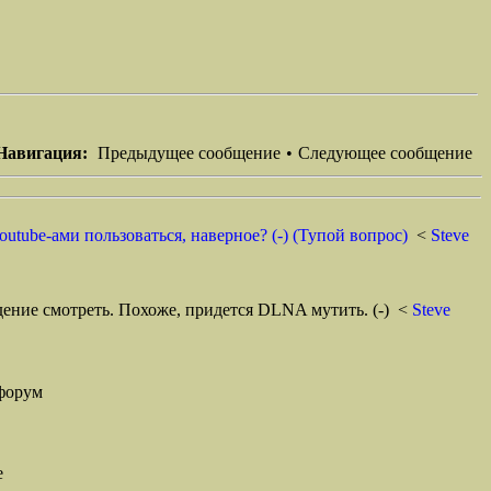
Навигация:
Предыдущее сообщение
•
Следующее сообщение
utube-ами пользоваться, наверное? (-) (Тупой вопрос)
<
Steve
дение смотреть. Похоже, придется DLNA мутить. (-)
<
Steve
форум
е