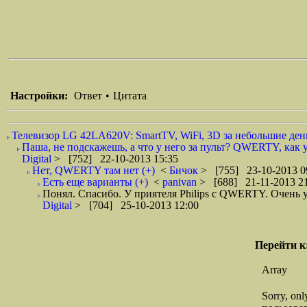
Настройки:
Ответ
•
Цитата
Телевизор LG 42LA620V: SmartTV, WiFi, 3D за небольшие день
Паша, не подскажешь, а что у него за пульт? QWERTY, как у
Digital
> [752] 22-10-2013 15:35
Нет, QWERTY там нет (+)
<
Бичок
> [755] 23-10-2013 0
Есть еще варианты (+)
<
panivan
> [688] 21-11-2013 2
Понял. Спасибо. У приятеля Philips с QWERTY. Очень у
Digital
> [704] 25-10-2013 12:00
Перейти к
Array
Sorry, on