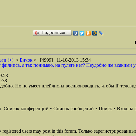
Поделиться…
ги (+)
<
Бичок
> [4999] 11-10-2013 15:34
 филипса, я так понимаю, на пульте нет? Неудобно же всякими yo
9:53
1:38
добно. Но не умеет плейлисты воспроизводить, чтобы IP телеви
:
Список конференций
•
Список сообщений
•
Поиск
•
Вход на 
ly registered users may post in this forum. Только зарегистрированны