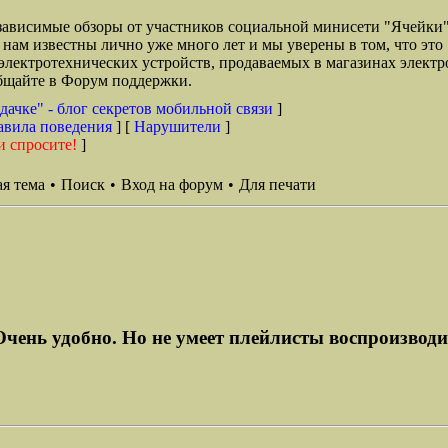
езависимые обзоры от участников социальной минисети "Ячейки"
 нам известны лично уже много лет и мы уверены в том, что это 
лектротехнических устройств, продаваемых в магазинах электро
общайте в Форум поддержки.
дачке" - блог секретов мобильной связи
]
авила поведения
] [
Нарушители
]
и спросите!
]
я тема
•
Поиск
•
Вход на форум
•
Для печати
чень удобно. Но не умеет плейлисты воспроизводит