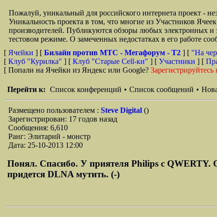
Пожалуй, уникальный для российского интернета проект - н
Уникальность проекта в том, что многие из Участников Ячеек
производителей. Публикуются обзоры любых электронных и э
тестовом режиме. О замеченных недостатках в его работе со
[
Ячейки
] [
Билайн против МТС - Мегафорум - T2
]
[
"На чер
[
Клуб "Курилка"
] [
Клуб "Старые Сell-ки"
] [
Участники
] [
Пр
[ Попали на Ячейки из Яндекс или Google?
Зарегистрируйтесь 
Перейти к:
Список конференций
•
Список сообщений
•
Нова
Размещено пользователем :
Steve Digital
()
Зарегистрирован: 17 годов назад
Сообщения: 6,610
Ранг: Элитарий - монстр
Дата: 25-10-2013 12:00
Понял. Спасибо. У приятеля Philips с QWERTY. О
придется DLNA мутить. (-)