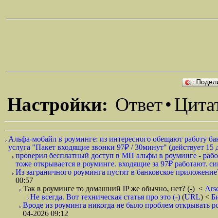
Подел
Настройки:
Ответ
•
Цита
Альфа-мобайл в роуминге: из интересного обещают работу бан
услуга "Пакет входящие звонки 97₽ / 30минут" (действует 15 д
проверил бесплатный доступ в МП альфы в роуминге - работа
тоже открывается в роуминге. входящие за 97₽ работают. си
Из заграничного роуминга пустят в банковское приложение
00:57
Так в роуминге то домашний IP же обычно, нет? (-)
<
Ars
Не всегда. Вот техническая статья про это (-)
(
URL
) <
Б
Вроде из роуминга никогда не было проблем открывать ро
04-2026 09:12