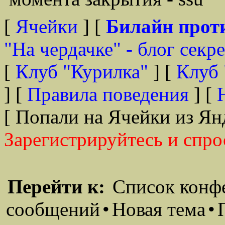
[
Ячейки
] [
Билайн прот
"На чердачке" - блог секр
[
Клуб "Курилка"
] [
Клуб 
] [
Правила поведения
] [
[ Попали на Ячейки из Ян
Зарегистрируйтесь и спро
Перейти к:
Список конф
сообщений
•
Новая тема
•