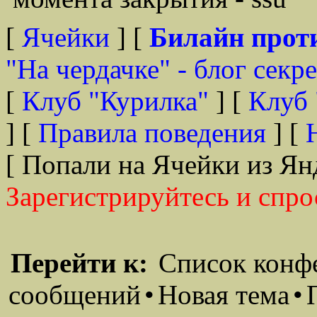
[
Ячейки
] [
Билайн прот
"На чердачке" - блог секр
[
Клуб "Курилка"
] [
Клуб 
] [
Правила поведения
] [
[ Попали на Ячейки из Ян
Зарегистрируйтесь и спро
Перейти к:
Список конф
сообщений
•
Новая тема
•