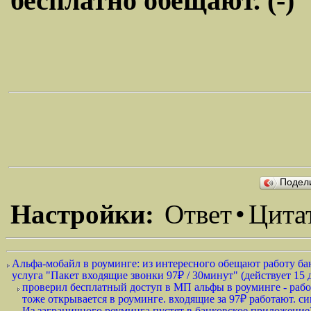
бесплатно обещают. (-)
Подел
Настройки:
Ответ
•
Цита
Альфа-мобайл в роуминге: из интересного обещают работу бан
услуга "Пакет входящие звонки 97₽ / 30минут" (действует 15 д
проверил бесплатный доступ в МП альфы в роуминге - работа
тоже открывается в роуминге. входящие за 97₽ работают. си
Из заграничного роуминга пустят в банковское приложение