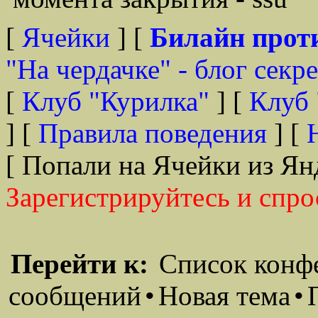
[
Ячейки
] [
Билайн прот
"На чердачке" - блог секр
[
Клуб "Курилка"
] [
Клуб 
] [
Правила поведения
] [
[ Попали на Ячейки из Ян
Зарегистрируйтесь и спро
Перейти к:
Список конф
сообщений
•
Новая тема
•