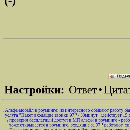
(-)
Подел
Настройки:
Ответ
•
Цита
Альфа-мобайл в роуминге: из интересного обещают работу бан
услуга "Пакет входящие звонки 97₽ / 30минут" (действует 15 д
проверил бесплатный доступ в МП альфы в роуминге - работа
тоже открывается в роуминге. входящие за 97₽ работают. си
Из заграничного роуминга пустят в банковское приложени