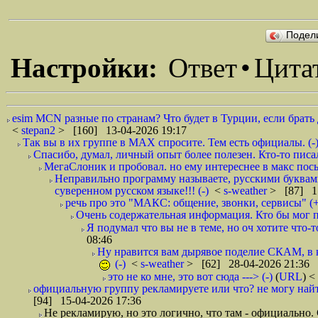
Подел
Настройки:
Ответ
•
Цита
esim MCN разные по странам? Что будет в Турции, если брать 
<
stepan2
> [160] 13-04-2026 19:17
Так вы в их группе в MAX спросите. Тем есть официалы. (-
Спасибо, думал, личный опыт более полезен. Кто-то писал
МегаСлоник и пробовал. но ему интереснее в макс посы
Неправильно программу называете, русскими буквам
суверенном русском языке!!! (-)
<
s-weather
> [87] 17
речь про это "МАКС: общение, звонки, сервисы" (+
Очень содержательная информация. Кто бы мог 
Я подумал что вы не в теме, но оч хотите что-то
08:46
Ну нравится вам дырявое поделие СКАМ, в ко
(-)
<
s-weather
> [62] 28-04-2026 21:36
это не ко мне, это вот сюда ---> (-)
(
URL
) <
официальную группу рекламируете или что? не могу найти
[94] 15-04-2026 17:36
Не рекламирую, но это логично, что там - официально.