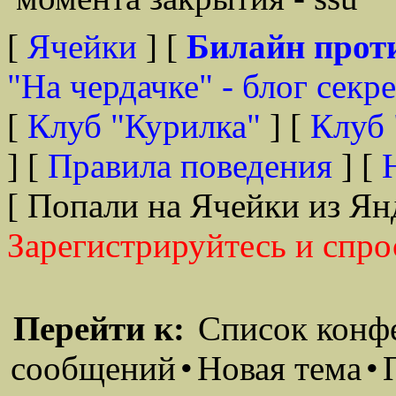
[
Ячейки
] [
Билайн прот
"На чердачке" - блог секр
[
Клуб "Курилка"
] [
Клуб 
] [
Правила поведения
] [
[ Попали на Ячейки из Ян
Зарегистрируйтесь и спро
Перейти к:
Список конф
сообщений
•
Новая тема
•