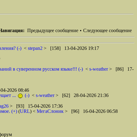
Навигация:
Предыдущее сообщение
•
Следующее сообщение
ления? (-)
<
stepan2
> [158] 13-04-2026 19:17
9
ний в суверенном русском языке!!! (-)
<
s-weather
> [86] 17-
04-2026 08:46
щает ...
(-)
<
s-weather
> [62] 28-04-2026 21:36
ag26
> [93] 15-04-2026 17:36
мое. (+)
(
URL
) <
МегаСлоник
> [96] 16-04-2026 06:58
форум