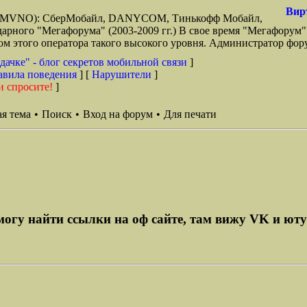
Вир
зи (MVNO): СберМобайл, DANYCOM, Тинькофф Мобайл,
арного "Мегафорума" (2003-2009 гг.) В свое время "Мегафорум"
этого оператора такого высокого уровня. Администратор фору
дачке" - блог секретов мобильной связи
]
авила поведения
] [
Нарушители
]
и спросите!
]
я тема
•
Поиск
•
Вход на форум
•
Для печати
гу найти ссылки на оф сайте, там вижу VK и ютуб,