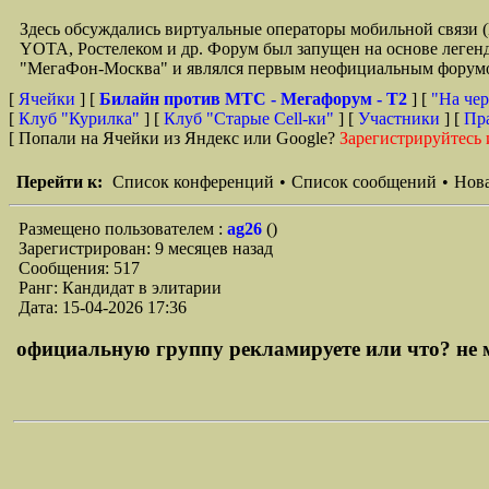
Здесь обсуждались виртуальные операторы мобильной свя
YOTA, Ростелеком и др. Форум был запущен на основе легенд
"МегаФон-Москва" и являлся первым неофициальным форумом 
[
Ячейки
] [
Билайн против МТС - Мегафорум - T2
]
[
"На чер
[
Клуб "Курилка"
] [
Клуб "Старые Сell-ки"
] [
Участники
] [
Пр
[ Попали на Ячейки из Яндекс или Google?
Зарегистрируйтесь 
Перейти к:
Список конференций
•
Список сообщений
•
Нова
Размещено пользователем :
ag26
()
Зарегистрирован: 9 месяцев назад
Сообщения: 517
Ранг: Кандидат в элитарии
Дата: 15-04-2026 17:36
официальную группу рекламируете или что? не мо