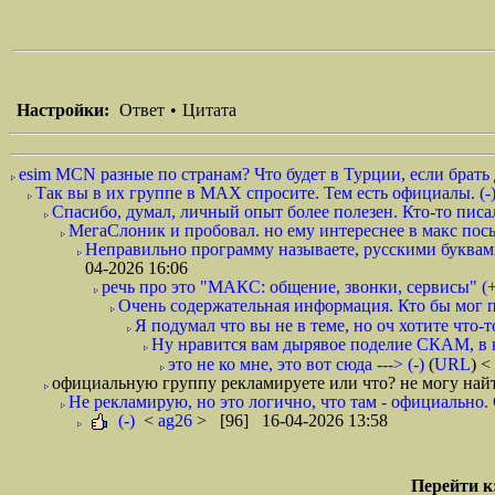
Настройки:
Ответ
•
Цитата
esim MCN разные по странам? Что будет в Турции, если брать 
Так вы в их группе в MAX спросите. Тем есть официалы. (-
Спасибо, думал, личный опыт более полезен. Кто-то писал
МегаСлоник и пробовал. но ему интереснее в макс посы
Неправильно программу называете, русскими буквами
04-2026 16:06
речь про это "МАКС: общение, звонки, сервисы" (+
Очень содержательная информация. Кто бы мог 
Я подумал что вы не в теме, но оч хотите что-то
Ну нравится вам дырявое поделие СКАМ, в ко
это не ко мне, это вот сюда ---> (-)
(
URL
) <
официальную группу рекламируете или что? не могу найти
Не рекламирую, но это логично, что там - официально.
(-)
<
ag26
> [96] 16-04-2026 13:58
Перейти к