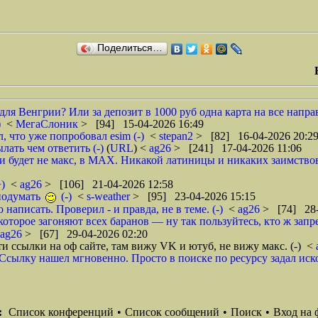
Поделиться…
для Венгрии? Или за депозит в 1000 руб одна карта на все направ
)
<
МегаСлоник
> [94] 15-04-2026 16:49
, что уже попробовал esim (-)
<
stepan2
> [82] 16-04-2026 20:2
лать чем ответить (-)
(
URL
) <
ag26
> [241] 17-04-2026 11:06
 будет не макс, в МАХ. Никакой латиницы и никаких заимствова
)
<
ag26
> [106] 21-04-2026 12:58
подумать
(-)
<
s-weather
> [95] 23-04-2026 15:15
 написать. Проверил - и правда, не в теме. (-)
<
ag26
> [74] 28-
торое загоняют всех баранов — ну так пользуйтесь, кто ж запре
ag26
> [67] 29-04-2026 02:20
 ссылки на оф сайте, там вижу VK и ютуб, не вижу макс. (-)
<
 Ссылку нашел мгновенно. Просто в поиске по ресурсу задал иско
:
Список конференций
•
Список сообщений
•
Поиск
•
Вход на 