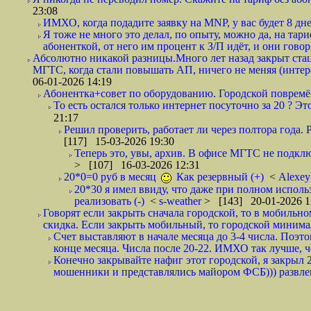
23:08
ИМХО, когда подадите заявку на MNP, у вас будет 8 дне
Я тоже не много это делал, по опыту, можно да, на тар
абоненткой, от него им процент к З/П идёт, и они говор
Абсолютно никакой разницы.Много лет назад закрыт ста
МГТС, когда стали повышать АП, ничего не меняя (интере
06-01-2026 14:19
Абонентка+совет по оборудованию. Городской повремён
То есть остался только интернет посуточно за 20 ? Э
21:17
Решил проверить, работает ли через полтора года. Р
[117] 15-03-2026 19:30
Теперь это, увы, архив. В офисе МГТС не подключ
> [107] 16-03-2026 12:31
20*0=0 руб в месяц
Как резервный (+)
<
Alexe
20*30 я имел ввиду, что даже при полном исполь
реализовать (-)
<
s-weather
> [143] 20-01-2026 1
Говорят если закрыть сначала городской, то в мобильно
скидка. Если закрыть мобильный, то городской минимал
Счет выставляют в начале месяца до 3-4 числа. Поэт
конце месяца. Числа после 20-22. ИМХО так лучше, ч
Конечно закрывайте нафиг этот городской, я закрыл 2
мошенники и представлялись майором ФСБ))) развлек