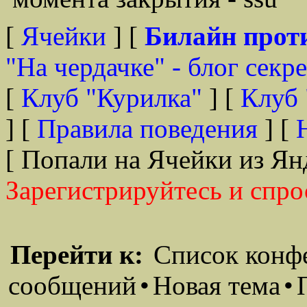
[
Ячейки
] [
Билайн прот
"На чердачке" - блог секр
[
Клуб "Курилка"
] [
Клуб 
] [
Правила поведения
] [
[ Попали на Ячейки из Ян
Зарегистрируйтесь и спро
Перейти к:
Список конф
сообщений
•
Новая тема
•