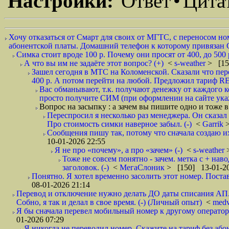
Настройки:
Ответ
•
Цита
Хочу отказаться от Смарт для своих от МГТС, с переносом но
абонентской платы. Домашний телефон к которому привязан С
Симка стоит вроде 100 р. Почему они просят от 400, до 500 р
А что вы им не задаёте этот вопрос? (+)
<
s-weather
> [15
Зашел сегодня в МТС на Коломенской. Сказали что пе
400 р. А потом перейти на любой. Предложил тариф RE
Вас обманывают, т.к. получают денежку от каждого к
просто получите СИМ (при оформлении на сайте укаже
Вопрос на засыпку : а зачем вы пишите одно и тоже в
Переспросил я несколько раз менеджера. Он сказал
Про стоимость симки наверное забыл. (-)
<
Garrik
Сообщения пишу так, потому что сначала создаю и
10-01-2026 22:55
Я не про «почему», а про «зачем» (-)
<
s-weather
Тоже не совсем понятно - зачем. метка с + нав
заголовок. (-)
<
МегаСлоник
> [150] 13-01-20
Понятно. Я хотел временно засолить этот номер. Поставл
08-01-2026 21:14
Перевод и отключение нужно делать ДО даты списания АП. 
Собно, я так и делал в свое время. (-) (Личный опыт)
<
medv
Я бы сначала перевел мобильный номер к другому оператор
01-2026 07:29
Я никогда не переводил номер. Скажите на тариф без або