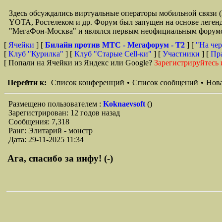
Здесь обсуждались виртуальные операторы мобильной свя
YOTA, Ростелеком и др. Форум был запущен на основе легенд
"МегаФон-Москва" и являлся первым неофициальным форумом 
[
Ячейки
] [
Билайн против МТС - Мегафорум - T2
]
[
"На чер
[
Клуб "Курилка"
] [
Клуб "Старые Сell-ки"
] [
Участники
] [
Пр
[ Попали на Ячейки из Яндекс или Google?
Зарегистрируйтесь 
Перейти к:
Список конференций
•
Список сообщений
•
Нова
Размещено пользователем :
Koknaevsoft
()
Зарегистрирован: 12 годов назад
Сообщения: 7,318
Ранг: Элитарий - монстр
Дата: 29-11-2025 11:34
Ага, спасибо за инфу! (-)