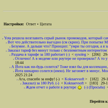
Настройки:
Ответ
•
Цитата
Yota решила возглавить серый рынок промокодов, который сама
Вот что действительно выгодно (см скрин). При попытке М
Безумие. А дальше что? Принцип: "умри ты сегодня, а я 
Заказал тариф без минут только с безлимитным интернетом з
Раздача в тарифе за 180 работает (-)
<
sysoleg
> [206] 29-
Отлично! А в модеме или роутере не проверяли? А то у м
18:44
А Йота как ни-будь солится? Тоже взял бы для коллекции, 
Йота шикарно солится (имхо). Не загоняет в минус. Мож
2025 21:24
Ага, спасибо за инфу! (-)
<
Koknaevsoft
> [182] 29-1
Заказал) за 180 Руб. (-)
<
Koknaevsoft
> [183] 29-1
Ждем отчет о работе в роутере
(-) (Просьба)
Перейти к