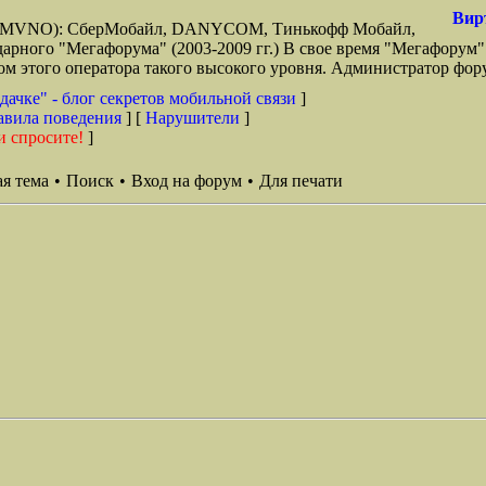
Вир
зи (MVNO): СберМобайл, DANYCOM, Тинькофф Мобайл,
арного "Мегафорума" (2003-2009 гг.) В свое время "Мегафорум"
этого оператора такого высокого уровня. Администратор фору
дачке" - блог секретов мобильной связи
]
авила поведения
] [
Нарушители
]
и спросите!
]
я тема
•
Поиск
•
Вход на форум
•
Для печати