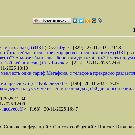
Поделиться…
 и создала? (-)
(
URL
) <
sysoleg
> [329] 27-11-2025 19:58
нп Йота сейчас предлагает хорррошее предложение (+)
(
URL
) <
завтра"? А может быть еще абонентам доплачивать? Пусть подумаю
а 180 руб. в месяц (+)
<
Бичок
> [213] 27-11-2025 22:04
11-2025 13:13
еня есть один тариф Мегафона, с телефона прекрасно раздаётся, а
но про запас (-)
<
Koknaevsoft
> [196] 28-11-2025 19:39
но держать сумму менее а/п и не доводя до 90 дневного периода 
1-2025 11:34
1-2025 12:09
<
medvedeff
> [168] 30-11-2025 16:47
:
Список конференций
•
Список сообщений
•
Поиск
•
Вход на 