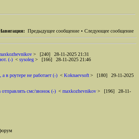
Навигация:
Предыдущее сообщение
•
Следующее сообщение
maxkozhevnikov
> [240] 28-11-2025 21:31
т. (-)
<
sysoleg
> [166] 28-11-2025 21:46
 в роутере не работает (-)
<
Koknaevsoft
> [180] 29-11-2025
отправлять смс/звонок (-)
<
maxkozhevnikov
> [196] 28-11-
форум