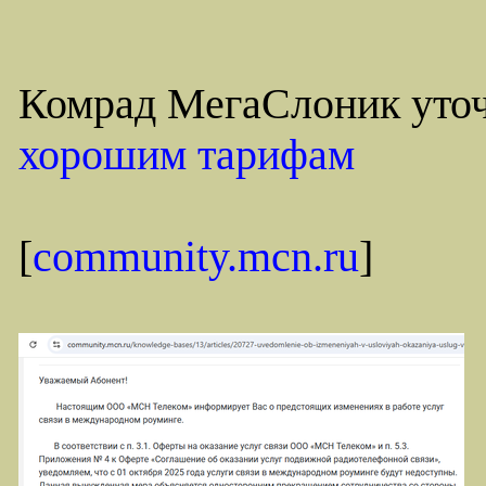
Комрад МегаСлоник уто
хорошим тарифам
[
community.mcn.ru
]