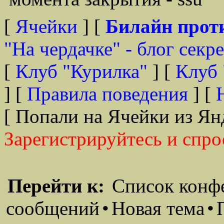
[
Ячейки
] [
Билайн прот
"На чердачке" - блог секр
[
Клуб "Курилка"
] [
Клуб 
] [
Правила поведения
] [
[ Попали на Ячейки из Ян
Зарегистрируйтесь и спро
Перейти к:
Список конф
сообщений
•
Новая тема
•