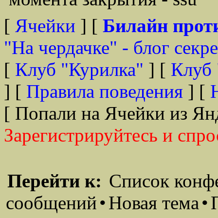
[
Ячейки
] [
Билайн прот
"На чердачке" - блог секр
[
Клуб "Курилка"
] [
Клуб 
] [
Правила поведения
] [
[ Попали на Ячейки из Ян
Зарегистрируйтесь и спро
Перейти к:
Список конф
сообщений
•
Новая тема
•