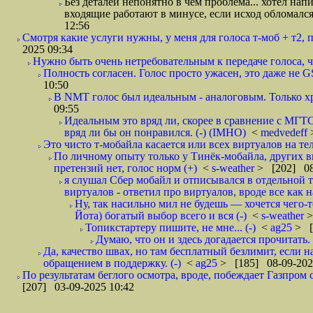
Без деталей непонятно в чем проблема... хотел нап
входящие работают в минусе, если исход обломался
12:56
Смотря какие услуги нужны, у меня для голоса т-моб + т2, по
2025 09:34
Нужно быть очень нетребовательным к передаче голоса, ч
Полность согласен. Голос просто ужасен, это даже не 
10:50
В NMT голос был идеальным - аналоговым. Только хр
09:55
Идеальным это вряд ли, скорее в сравнение с МГТС
вряд ли бы он понравился. (-) (IMHO)
<
medvedeff
Это чисто т-мобайла касается или всех виртуалов на тел
По личному опыту только у Тинёк-мобайла, других ви
претензий нет, голос норм (+)
<
s-weather
> [202] 08
я слушал Сбер мобайл и отписывался в отдельной те
виртуалов - ответил про виртуалов, вроде все как на
Ну, так насильно мил не будешь — хочется чего-т
Йота) богатый выбор всего и вся (-)
<
s-weather
>
Топикстартеру пишите, не мне... (-)
<
ag25
> [
Думаю, что он и здесь догадается прочитать. 
Да, качество швах, но там бесплатный безлимит, если 
обращением в поддержку. (-)
<
ag25
> [185] 08-09-202
По результатам беглого осмотра, вроде, побеждает Газпром 
[207] 03-09-2025 10:42