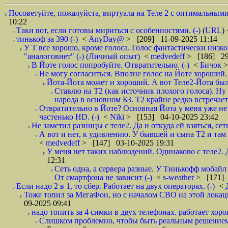
Посоветуйте, пожалуйста, виртуала на Теле 2 с оптимальными 
10:22
Таки вот, если готовы мириться с особенностями. (-)
(
URL
)
тинькоф за 390 (-)
<
AnyDay@
> [209] 11-09-2025 11:14
У Т все хорошо, кроме голоса. Голос фантастически низко
"аналоговнет" (-) (Личный опыт)
<
medvedeff
> [186] 29
В Йоте голос попробуйте. Отвратительно. (-)
<
Бичок
>
Не могу согласиться. Вполне голос на Йоте хороший. 
Йота-Йота может и хороший. А вот Теле2-Йота был
Ставлю на Т2 (как источник плохого голоса). Ну 
народа в основном Б3. Т2 крайне редко встречает
Отвратительно в Йоте? Основная Йота у меня уже не
частенько HD. (-)
<
Niki
> [153] 04-10-2025 23:42
Не заметил разницы с теле2. Да и откуда ей взяться, сеть
А вот и нет, к удивлению. У бывшей и сына Т2 и там 
<
medvedeff
> [147] 03-10-2025 19:31
У меня нет таких наблюдений. Одинаково с теле2. Да
12:31
Сеть одна, а сервера разные. У Тинькофф мобайл 
От смартфона не зависит (-)
<
s-weather
> [171] 
Если надо 2 в 1, то сбер. Работает на двух операторах. (-)
<
Тоже топил за МегаФон, но с началом СВО на этой локац
09-2025 09:41
надо топить за 4 симки в двух телефонах. работает хорош
Слишком проблемно, чтобы быть реальным решением.