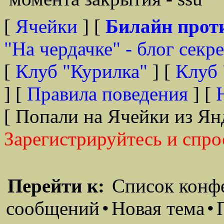
[
Ячейки
] [
Билайн прот
"На чердачке" - блог секр
[
Клуб "Курилка"
] [
Клуб 
] [
Правила поведения
] [
[ Попали на Ячейки из Ян
Зарегистрируйтесь и спро
Перейти к:
Список конф
сообщений
•
Новая тема
•