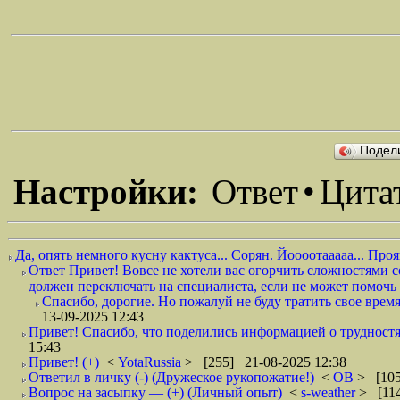
Подел
Настройки:
Ответ
•
Цита
Да, опять немного кусну кактуса... Сорян. Йоооотааааа... Прояв
Ответ Привет! Вовсе не хотели вас огорчить сложностями с
должен переключать на специалиста, если не может помочь 
Спасибо, дорогие. Но пожалуй не буду тратить свое время
13-09-2025 12:43
Привет! Спасибо, что поделились информацией о трудностях
15:43
Привет! (+)
<
YotaRussia
> [255] 21-08-2025 12:38
Ответил в личку (-) (Дружеское рукопожатие!)
<
ОВ
> [105
Вопрос на засыпку — (+) (Личный опыт)
<
s-weather
> [114