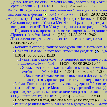
Да все так же, по сути.. У меня жизнь , работа и т.д. - 
сравниваешь. (+)
<
Niki
> [1072] 29-07-2025 11:36
Re: "в ВК, куда вы посылаете, меня нет" - не удивлюсь, если
цифровыми рублями
%// (-)
<
mk =)
> [1114] 29-07-202
А причем тут Йота? Сеть-то Мегафона (-)
<
Бичок
> [1030]
Сегодня перешёл с Yota на МегаФон. И разница прям разит
возвращается в 4Г. Я в Yota уже грешил на деградацию Ме
Недавно опять проезжал то место...(прям даже странно 
Привет. (+)
<
YotaRussia
> [259] 21-08-2025 12:42
Так получилось, что сегодня опять проезжал там, но уже
02-08-2025 23:02
Копайте в сторону вашего оборудования. У йоты сеть ме
Привет! Нам бы не хотелось, чтобы вы уходили
Буде
[1086] 03-08-2025 15:30
Ну раз тема с кактусом - то придется еще немного отк
поддержке. (+)
<
Niki
> [1057] 04-08-2025 10:44
Я даже честно поискал на сайте в контактах емейл.
емейла нет. (+)
<
Niki
> [1205] 04-08-2025 11:00
Во, тоже обожаю мейлы, спокойно и без суеты, без
как грится, утро вечера.., или лучше переспать с
Забыл. Еще перед глазами немного подержал Т2 в виде Ти
вот такой вот кусище Можайки без уверенной связи. (-)
При том, что уже несметное количество раз было доказано (
(+) (Личный опыт)
<
Niki
> [1093] 28-07-2025 23:30
Прелесть йоты в том, что она в минус не уходит (-)
<
K
Раньше разница йоты и МФ была в допуске в b20. Йоту 