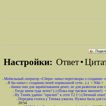
Подел
Настройки:
Ответ
•
Цита
Мобильный оператор «Сбера» начал переговоры о создании «с
Я бы начал с создания своей нормальной сети.. (-)
<
Niki
> 
банки они для зарабатывания денег, не для развития или с
Тогда зачем туда лезть? (-) (Пока еще трезвое мнение!)
Ну Тинёк удачно "прилип" к сети Т2 (+) (Личный опыт
Передача голоса у Тинька ужасна. Нужна была для гол
20:54