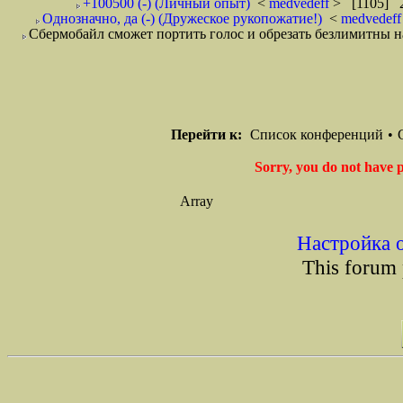
+100500 (-) (Личный опыт)
<
medvedeff
> [1105] 2
Однозначно, да (-) (Дружеское рукопожатие!)
<
medvedef
Сбермобайл сможет портить голос и обрезать безлимитны на
Перейти к:
Список конференций
•
Sorry, you do not have p
Array
Настройка 
This forum