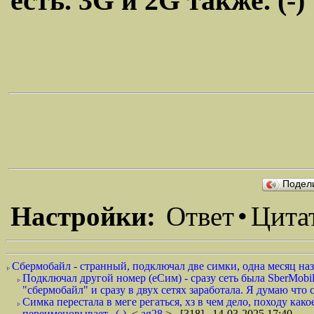
есть. 3G и 2G также. (-)
Подел
Настройки:
Ответ
•
Цита
Сбермобайл - странный, подключал две симки, одна месяц наза
Подключал другой номер (еСим) - сразу сеть была SberMobile
"сбермобайл" и сразу в двух сетях заработала. Я думаю что
Симка перестала в меге регаться, хз в чем дело, походу как
переименовывает.. (-)
<
ag28
> [318] 14-03-2025 17:40