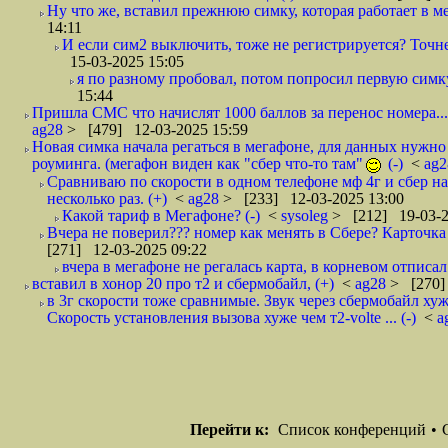
Ну что же, вставил прежнюю симку, которая работает в ме
14:11
И если сим2 выключить, тоже не регистрируется? Точне
15-03-2025 15:05
я по разному пробовал, потом попросил первую симку 
15:44
Пришла СМС что начислят 1000 баллов за перенос номера... ч
ag28
> [479] 12-03-2025 15:59
Новая симка начала регаться в мегафоне, для данных нужно
роуминга. (мегафон виден как "сбер что-то там"
(-)
<
ag
Сравниваю по скорости в одном телефоне мф 4г и сбер на
несколько раз. (+)
<
ag28
> [233] 12-03-2025 13:00
Какой тариф в Мегафоне? (-)
<
sysoleg
> [212] 19-03-2
Вчера не поверил??? номер как менять в Сбере? Карточка
[271] 12-03-2025 09:22
вчера в мегафоне не регалась карта, в корневом отписал.
вставил в хонор 20 про т2 и сбермобайл, (+)
<
ag28
> [270]
в 3г скорости тоже сравнимые. Звук через сбермобайл хуже
Скорость установления вызова хуже чем т2-volte ... (-)
<
a
Перейти к:
Список конференций
•