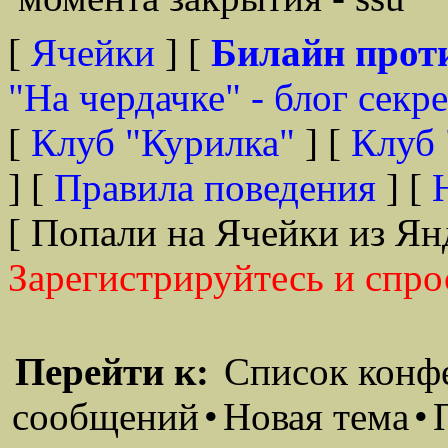
[
Ячейки
] [
Билайн прот
"На чердачке" - блог секр
[
Клуб "Курилка"
] [
Клуб 
] [
Правила поведения
] [
[ Попали на Ячейки из Ян
Зарегистрируйтесь и спро
Перейти к:
Список конф
сообщений
•
Новая тема
•