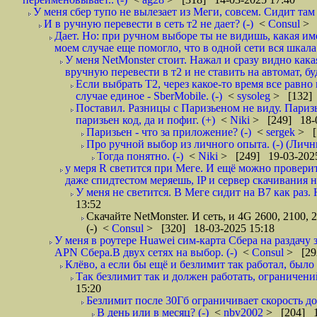
У меня сбер тупо не вылезает из Меги, совсем. Сидит там 
И в ручную перевести в сеть т2 не дает? (-)
<
Consul
> 
Дает. Но: при ручном выборе ты не видишь, какая име
моем случае еще помогло, что в одной сети вся шкала 
У меня NetMonster стоит. Нажал и сразу видно какая
вручную перевести в т2 и не ставить на автомат, бу
Если выбрать Т2, через какое-то время все равн
случае единое - SberMobile. (-)
<
sysoleg
> [132] 
Поставил. Разницы с Паризьеном не виду. Паризь
паризьен код, да и пофиг. (+)
<
Niki
> [249] 18-0
Паризьен - что за приложение? (-)
<
sergek
> [
Про ручной выбор из личного опыта. (-) (Лич
Тогда понятно. (-)
<
Niki
> [249] 19-03-2025
у меря R светится при Меге. И ещё можно проверить
даже спидтестом меряешь, IP и сервер скачивания не
У меня не светится. В Меге сидит на В7 как раз. 
13:52
Скачайте NetMonster. И сеть, и 4G 2600, 2100, 
(-)
<
Consul
> [320] 18-03-2025 15:18
У меня в роутере Huawei сим-карта Сбера на раздачу
APN Сбера.В двух сетях на выбор. (-)
<
Consul
> [29
Клёво, а если бы ещё и безлимит так работал, было 
Так безлимит так и должен работать, ограничений
15:20
Безлимит после 30Гб ограничивает скорость до 
В день или в месяц? (-)
<
nbv2002
> [204] 1