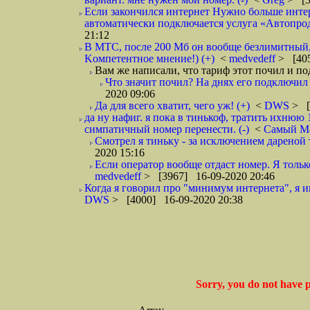
Если закончился интернет Нужно больше интер
автоматически подключается услуга «Автопродл
21:12
В МТС, после 200 Мб он вообще безлимитный, н
Kомпетентное мнение!) (+)
<
medvedeff
> [405
Вам же написали, что тариф этот почил и по
Что значит почил? На днях его подключил и
2020 09:06
Да для всего хватит, чего уж! (+)
<
DWS
> [
да ну нафиг. я пока в тинькоф, тратить ихнюю 1
симпатичный номер перенести. (-)
<
Самый М
Смотрел я тиньку - за исключением дареной т
2020 15:16
Если оператор вообще отдаст номер. Я тольк
medvedeff
> [3967] 16-09-2020 20:46
Когда я говорил про "минимум интернета", я и
DWS
> [4000] 16-09-2020 20:38
Sorry, you do not have p