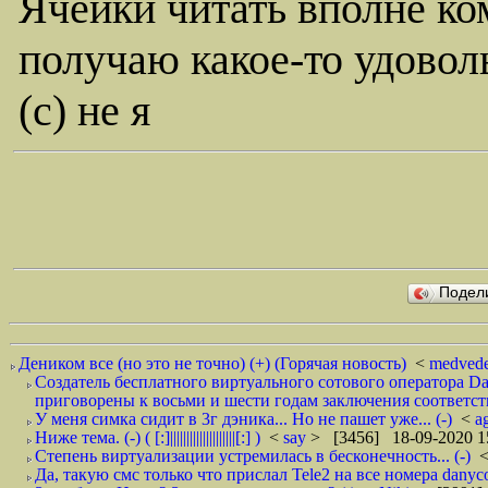
Ячейки читать вполне ко
получаю какое-то удовол
(c) не я
Подел
Деником все (но это не точно) (+) (Горячая новость)
<
medved
Создатель бесплатного виртуального сотового оператора 
приговорены к восьми и шести годам заключения соответст
У меня симка сидит в 3г дэника... Но не пашет уже... (-)
<
a
Ниже тема. (-) ( [:]||||||||||||||||||||[:] )
<
say
> [3456] 18-09-2020 1
Степень виртуализации устремилась в бесконечность... (-)
Да, такую смс только что прислал Tele2 на все номера danyc