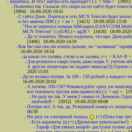
Зашибись. И что? Завтра сеть пропадет? (-)
<
Niki
> [3991]
Позвонил им. Сказали что скоро на их сайте будет новость 
[3994] 16-09-2020 19:41
С сайта Дэни. Переход в сеть MCN Telecom будет реали
и без замены SIM (-)
<
an
> [3423] 18-09-2020 13:30
"После переноса номера SIM-карта DANYCOM.Mobile 
MCN Telecom" (-)
(
URL
) <
ag28
> [3418] 18-09-2020
Да эт понятно. Можно подумать, что щас Даня работа
[3406] 18-09-2020 14:59
Как бы там оно ни пошло дальше, но "халявные" тарифы,
16-09-2020 19:54
да какая это халява, слезы а не халява, (+)
<
KAJ~R
>
Для резевного смарт очень даже норм. С учетом об
А другие опереторы не падают никогда?)) Одним сл
2020 15:03
Да не велика потеря. За 100 - 150 рублей у каждого 
16-09-2020 20:02
А почему 100-150? Рекомендуйте сразу уж нашсмарт 
вот попинать трупик вам нравится)) (-)
<
say
> [33
Не разу не так. У меня 2 симки от Деником. Одну
medvedeff
> [3052] 19-09-2020 09:08
Потери нет. А так, да. Резервный номер от оператор
06:59
Ни разу не элитарный подход
(+) (Пока еще тре
Есть варианты ))) (+) (Дружеское рукопожатие!)
Тариф «Для умных вещей» доступен только для
вариант. мне нужен мой номер. (-)
<
Greg
> [3