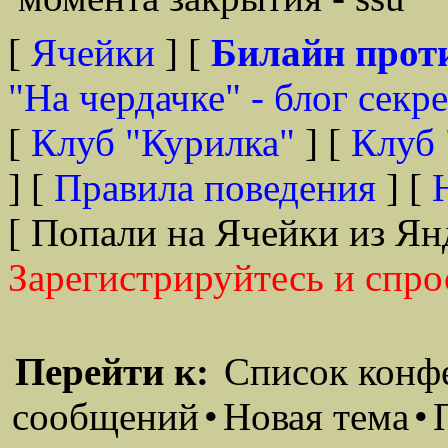
[
Ячейки
] [
Билайн прот
"На чердачке" - блог секр
[
Клуб "Курилка"
] [
Клуб 
] [
Правила поведения
] [
[ Попали на Ячейки из Ян
Зарегистрируйтесь и спро
Перейти к:
Список конф
сообщений
•
Новая тема
•