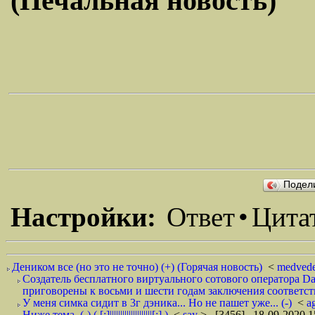
(Печальная новость)
Подел
Настройки:
Ответ
•
Цита
Деником все (но это не точно) (+) (Горячая новость)
<
medved
Создатель бесплатного виртуального сотового оператора 
приговорены к восьми и шести годам заключения соответст
У меня симка сидит в 3г дэника... Но не пашет уже... (-)
<
a
Ниже тема. (-) ( [:]||||||||||||||||||||[:] )
<
say
> [3456] 18-09-2020 1