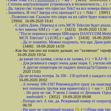
Степень виртуализации устремилась в бесконечность... (-)
Да, такую смс только что прислал Tele2 на все номера danyc
Зашибись. И что? Завтра сеть пропадет? (-)
<
Niki
> [3991]
Позвонил им. Сказали что скоро на их сайте будет новость 
[3994] 16-09-2020 19:41
С сайта Дэни. Переход в сеть MCN Telecom будет реали
и без замены SIM (-)
<
an
> [3423] 18-09-2020 13:30
"После переноса номера SIM-карта DANYCOM.Mobile 
MCN Telecom" (-)
(
URL
) <
ag28
> [3418] 18-09-2020
Да эт понятно. Можно подумать, что щас Даня работа
[3406] 18-09-2020 14:59
Как бы там оно ни пошло дальше, но "халявные" тарифы
16-09-2020 19:54
да какая это халява, слезы а не халява, (+)
<
KAJ~R
>
Для резевного смарт очень даже норм. С учетом об
А другие опереторы не падают никогда?)) Одним сл
2020 15:03
Да не велика потеря. За 100 - 150 рублей у каждого 
16-09-2020 20:02
А почему 100-150? Рекомендуйте сразу уж нашсмарт 
вот попинать трупик вам нравится)) (-)
<
say
> [33
Не разу не так. У меня 2 симки от Деником. Одну
medvedeff
> [3052] 19-09-2020 09:08
Потери нет. А так, да. Резервный номер от оператор
06:59
Ни разу не элитарный подход
(+) (Пока еще тре