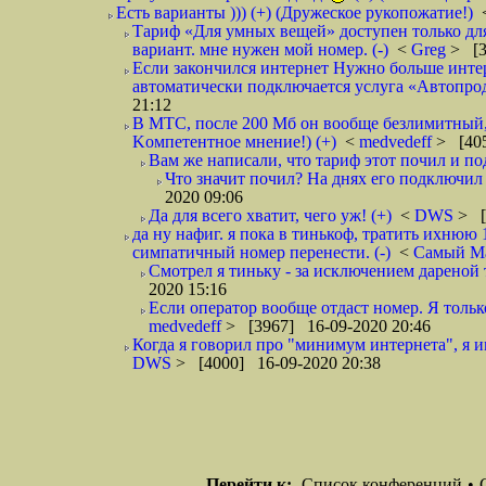
Есть варианты ))) (+) (Дружеское рукопожатие!)
Тариф «Для умных вещей» доступен только для
вариант. мне нужен мой номер. (-)
<
Greg
> [3
Если закончился интернет Нужно больше интер
автоматически подключается услуга «Автопродл
21:12
В МТС, после 200 Мб он вообще безлимитный, н
Kомпетентное мнение!) (+)
<
medvedeff
> [405
Вам же написали, что тариф этот почил и под
Что значит почил? На днях его подключил и
2020 09:06
Да для всего хватит, чего уж! (+)
<
DWS
> [
да ну нафиг. я пока в тинькоф, тратить ихнюю 1
симпатичный номер перенести. (-)
<
Самый М
Смотрел я тиньку - за исключением дареной т
2020 15:16
Если оператор вообще отдаст номер. Я тольк
medvedeff
> [3967] 16-09-2020 20:46
Когда я говорил про "минимум интернета", я и
DWS
> [4000] 16-09-2020 20:38
Перейти к:
Список конференций
•