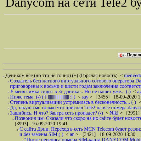
Danycom на сети Tele2 бу
Подел
Деником все (но это не точно) (+) (Горячая новость)
<
medved
Создатель бесплатного виртуального сотового оператора 
приговорены к восьми и шести годам заключения соответст
У меня симка сидит в 3г дэника... Но не пашет уже... (-)
<
a
Ниже тема. (-) ( [:]||||||||||||||||||||[:] )
<
say
> [3455] 18-09-2020 1
Степень виртуализации устремилась в бесконечность... (-)
Да, такую смс только что прислал Tele2 на все номера danyc
Зашибись. И что? Завтра сеть пропадет? (-)
<
Niki
> [3991]
Позвонил им. Сказали что скоро на их сайте будет новость 
[3993] 16-09-2020 19:41
С сайта Дэни. Переход в сеть MCN Telecom будет реали
и без замены SIM (-)
<
an
> [3421] 18-09-2020 13:30
"После переноса номера SIM-карта DANYCOM.Mobile 