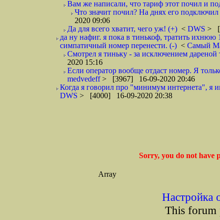
Вам же написали, что тариф этот почил и под
Что значит почил? На днях его подключил и
2020 09:06
Да для всего хватит, чего уж! (+)
<
DWS
> [
да ну нафиг. я пока в тинькоф, тратить ихнюю 1
симпатичный номер перенести. (-)
<
Самый М
Смотрел я тиньку - за исключением дареной т
2020 15:16
Если оператор вообще отдаст номер. Я тольк
medvedeff
> [3967] 16-09-2020 20:46
Когда я говорил про "минимум интернета", я и
DWS
> [4000] 16-09-2020 20:38
Sorry, you do not have p
Array
Настройка 
This forum