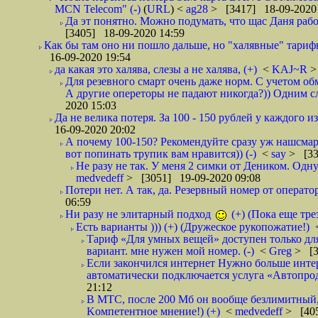
MCN Telecom" (-)
(
URL
) <
ag28
> [3417] 18-09-2020
Да эт понятно. Можно подумать, что щас Даня работа
[3405] 18-09-2020 14:59
Как бы там оно ни пошло дальше, но "халявные" тарифы,
16-09-2020 19:54
да какая это халява, слезы а не халява, (+)
<
KAJ~R
>
Для резевного смарт очень даже норм. С учетом об
А другие опереторы не падают никогда?)) Одним сл
2020 15:03
Да не велика потеря. За 100 - 150 рублей у каждого 
16-09-2020 20:02
А почему 100-150? Рекомендуйте сразу уж нашсмарт 
вот попинать трупик вам нравится)) (-)
<
say
> [33
Не разу не так. У меня 2 симки от Деником. Одну
medvedeff
> [3051] 19-09-2020 09:08
Потери нет. А так, да. Резервный номер от оператор
06:59
Ни разу не элитарный подход
(+) (Пока еще тре
Есть варианты ))) (+) (Дружеское рукопожатие!)
Тариф «Для умных вещей» доступен только для
вариант. мне нужен мой номер. (-)
<
Greg
> [3
Если закончился интернет Нужно больше интер
автоматически подключается услуга «Автопродл
21:12
В МТС, после 200 Мб он вообще безлимитный, н
Kомпетентное мнение!) (+)
<
medvedeff
> [405