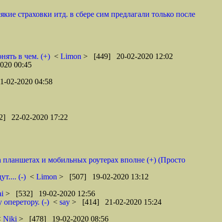
якие страховки итд. в сбере сим предлагали только после
нять в чем. (+)
<
Limon
> [449] 20-02-2020 12:02
020 00:45
1-02-2020 04:58
2] 22-02-2020 17:22
на планшетах и мобильных роутерах вполне (+) (Просто
.... (-)
<
Limon
> [507] 19-02-2020 13:12
ai
> [532] 19-02-2020 12:56
оперетору. (-)
<
say
> [414] 21-02-2020 15:24
<
Niki
> [478] 19-02-2020 08:56