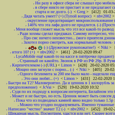
Ни разу в офисе сбера не слышал про мобильн
в сбере никто не пристает и не предлагают с
старта и не долго. (-)
<
Greg
> [412] 01-03-
Дядя читать умеет? (+) (Тупой вопрос)
<
nbv2002
>
округление предотвращает микроиспользование (
146% что эта лафа долго не продлится. (-) (Прос
Меня вообще гложет мысль что этл все какой-то развод (
Ради хохмы сделал предзаказ. Самому интересно, что 
Про смс ничего неизвестно... (мого приятеля дэнико
Захотел порно смотреть, как нормальный человек- 
(-) (Дружеское рукопожатие!)
<
Niki
> [
итого 10? (+)
<
nbv2002
> [461] 20-02-2020 09:47
LycaMobile ещё какой-то на кассе в пятёрочке продают) 
Странный он какойто. Звонок в РФ из РФ 29р. В Румы
Кирпичтелеком (-)
(
URL
) <
Limon
> [428] 20-02-2020 05
Мощно они загнули с порно... (-)
<
Niki
> [405] 20-02-
Одного безлимита за 200 им было мало - наделали ещ
Это они любят... (+)
<
Limon
> [431] 22-02-2020 1
Быстро на Т2? Маловероятно. Да и ценник в 1 килорубль за
предположение)
<
JcVai
> [529] 19-02-2020 10:32
Судя по их подходу к вопросам интернета, Билайном это бы
Может и не быстро, но есть. Ценник может быть совсем д
Пока что из подводных камней явно видно только 1.5р з
Можно что угодно подразумевать. Именно туманные ф
Написано "честно" значит Т2 (-)
<
nbv2002
> [452] 19-02-
Шикарная мысль. Посмотрим, удастся или нет. Скорее всего