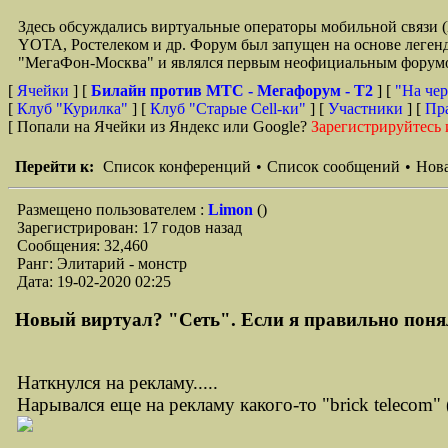
Здесь обсуждались виртуальные операторы мобильной свя
YOTA, Ростелеком и др. Форум был запущен на основе легенд
"МегаФон-Москва" и являлся первым неофициальным форумом 
[
Ячейки
] [
Билайн против МТС - Мегафорум - T2
]
[
"На чер
[
Клуб "Курилка"
] [
Клуб "Старые Сell-ки"
] [
Участники
] [
Пр
[ Попали на Ячейки из Яндекс или Google?
Зарегистрируйтесь 
Перейти к:
Список конференций
•
Список сообщений
•
Нова
Размещено пользователем :
Limon
()
Зарегистрирован: 17 годов назад
Сообщения: 32,460
Ранг: Элитарий - монстр
Дата: 19-02-2020 02:25
Новый виртуал? "Сеть". Если я правильно понял, 
Наткнулся на рекламу.....
Нарывался еще на рекламу какого-то "brick telecom" 