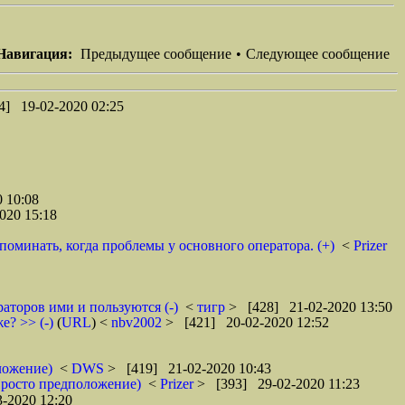
Навигация:
Предыдущее сообщение
•
Следующее сообщение
4] 19-02-2020 02:25
 10:08
020 15:18
поминать, когда проблемы у основного оператора. (+)
<
Prizer
раторов ими и пользуются (-)
<
тигр
> [428] 21-02-2020 13:50
е? >> (-)
(
URL
) <
nbv2002
> [421] 20-02-2020 12:52
ложение)
<
DWS
> [419] 21-02-2020 10:43
Просто предположение)
<
Prizer
> [393] 29-02-2020 11:23
-2020 12:20