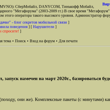
Вир
зи (MVNO): СберМобайл, DANYCOM, Тинькофф Мобайл,
арного "Мегафорума" (2003-2009 гг.) В свое время "Мегафорум"
этого оператора такого высокого уровня. Администратор фору
дачке" - блог секретов мобильной связи
]
авила поведения
] [
Нарушители
]
и спросите!
]
я тема
•
Поиск
•
Вход на форум
•
Для печати
запуск намечен на март 2020г., базироваться будет
(походу, они же). Комплексные пакеты (с минутами) как