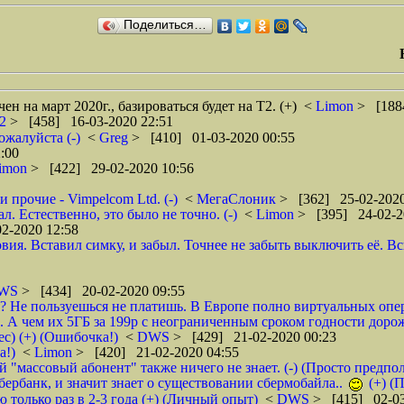
Поделиться…
н на март 2020г., базироваться будет на Т2. (+)
<
Limon
> [188
02
> [458] 16-03-2020 22:51
ожалуйста (-)
<
Greg
> [410] 01-03-2020 00:55
:00
imon
> [422] 29-02-2020 10:56
и прочие - Vimpelcom Ltd. (-)
<
МегаСлоник
> [362] 25-02-2020
л. Естественно, это было не точно. (-)
<
Limon
> [395] 24-02-2
2-2020 12:58
ия. Вставил симку, и забыл. Точнее не забыть выключить её. Вс
WS
> [434] 20-02-2020 09:55
ля? Не пользуешься не платишь. В Европе полно виртуальных опе
о. А чем их 5ГБ за 199р с неограниченным сроком годности дорож
ес) (+) (Ошибочка!)
<
DWS
> [429] 21-02-2020 00:23
а!)
<
Limon
> [420] 21-02-2020 04:55
"массовый абонент" также ничего не знает. (-) (Просто предпо
ербанк, и значит знает о существовании сбермобайла..
(+) (
ю только раз в 2-3 года (+) (Личный опыт)
<
DWS
> [415] 02-03