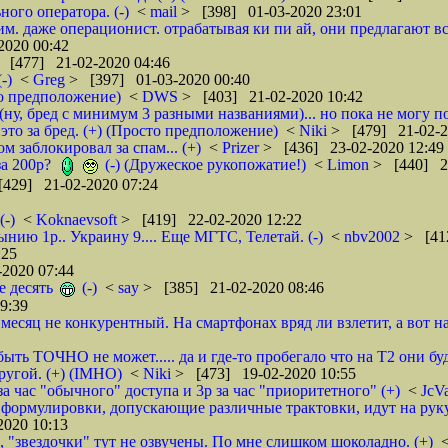
ого оператора. (-)
<
mail
> [398] 01-03-2020 23:01
им. даже операционист. отрабатывая ки пи ай, они предлагают вс
2020 00:42
 [477] 21-02-2020 04:46
-)
<
Greg
> [397] 01-03-2020 00:40
то предположение)
<
DWS
> [403] 21-02-2020 10:42
ну, бред с минимум 3 разными названиями)... но пока не могу по
это за бред. (+) (Просто предположение)
<
Niki
> [479] 21-02-2
м заблокировал за спам... (+)
<
Prizer
> [436] 23-02-2020 12:49
за 200р?
(-) (Дружеское рукопожатие!)
<
Limon
> [440] 2
429] 21-02-2020 07:24
(-)
<
Koknaevsoft
> [419] 22-02-2020 12:22
нию 1р.. Украину 9.... Еще МГТС, Телетай. (-)
<
nbv2002
> [41
:25
2020 07:44
е десять
(-)
<
say
> [385] 21-02-2020 08:46
9:39
 месяц не конкурентный. На смартфонах вряд ли взлетит, а вот 
ть ТОЧНО не может..... да и где-то пробегало что на Т2 они будут
ругой. (+) (IMHO)
<
Niki
> [473] 19-02-2020 10:55
а час "обычного" доступа и 3р за час "приоритетного" (+)
<
JcV
ормулировки, допускающие различные трактовки, идут на руку 
2020 10:13
, "звездочки" тут не озвучены. По мне слишком шоколадно. (+)