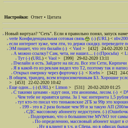
Настройки:
Ответ
•
Цитата
Новый виртуал? "Сеть". Если я правильно понял, запуск намече
verte Конфиденциальная сотовая связь
(-)
(
URL
) <
nbv20
если интернет хуже, чем лти, то держи скидку. переведите п
ЭМ пишет, что это билайн (-)
<
Vaol
> [432] 24-02-2020 12
А можно ссылку? Сам, чета, не нашел.... (-) (Просьба)
<
L
Тут (-)
(
URL
) <
Vaol
> [399] 29-02-2020 13:11
Пчелайн и есть. Зайдите на nic.ru. Все эти Сети, Кирпичи 
Я в какой-то из реклам видел что Т2, поэтому так и написа
Открыл омерику через форточку (-)
<
Krebs
> [342] 24-0
В общем, трандец, всем второсимочникам Б3. Хорошие услов
> [453] 22-02-2020 10:42
Еще один... (-)
(
URL
) <
Limon
> [531] 20-02-2020 01:25
С такими ценами - идут они, эти анонимы, лесом. (-)
<
D
Чем тебе не нравятся цены. За 1 час интернета 1,5 руб
тут кто-то писал что тиньковские 2ГБ за 99р это хорош
199 - это в 2 раза больше чем 99 и за такую АП (200/м
СДС массовому абоненту недоступен. (-) (Ошибочк
Подозреваю, что о большинстве MVNO тот самый 
По определению, массвовый абонент ходит в сб
Ну я клиент в т.ч. и Сбера, но в офисах быва