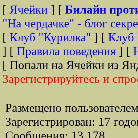
[
Ячейки
] [
Билайн прот
"На чердачке" - блог секр
[
Клуб "Курилка"
] [
Клуб 
] [
Правила поведения
] [
[ Попали на Ячейки из Ян
Зарегистрируйтесь и спро
Размещено пользователем
Зарегистрирован: 17 годо
Сообщения: 13,178