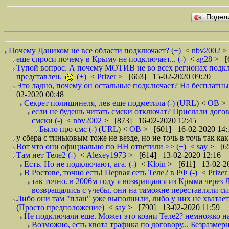
Подел
Почему Даником не все области подключает? (+)
<
nbv2002
>
еще спроси почему в Крыму не подключает... (-)
<
ag28
> [
Тупой вопрос. А почему МОТИВ не во всех регионах подключ
представлен.
(+)
<
Prizer
> [663] 15-02-2020 09:20
Это ладно, почему он остальные подключает? На бесплатные
02-2020 00:48
Секрет полишинеля, лев еще подметила (-)
(
URL
) <
ОВ
>
если не будешь читать смски отключат? Прислали догов
смски (-)
<
nbv2002
> [873] 16-02-2020 12:45
Было про смс (-)
(
URL
) <
ОВ
> [601] 16-02-2020 14:
у сбера с тиньковым тоже не везде, но не точь в точь так как
Вот что они официально по НН ответили >> (+)
<
say
> [65
Там нет Теле2 (-)
<
Alexey1973
> [614] 13-02-2020 12:16
Есть. Но не подключают, ага. (-)
<
Kloin
> [611] 13-02-20
В Ростове, точно есть! Первая сеть Теле2 в РФ (-)
<
Prizer
так точно. в 2006м году я возвращался из Крыма через 
возвращались с учебы, они на таможне переставляли сим
Либо они там "план" уже выполнили, либо у них не хватает
(Просто предположение)
<
say
> [790] 13-02-2020 11:59
Не подключали еще. Может это козни Теле2? немножко на
Возможно, есть квота трафика по договору... Безразмерны