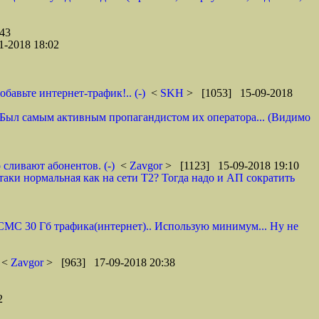
43
1-2018 18:02
авьте интернет-трафик!.. (-)
<
SKH
> [1053] 15-09-2018
 И. Был самым активным пропагандистом их оператора... (Видимо
 сливают абонентов. (-)
<
Zavgor
> [1123] 15-09-2018 19:10
таки нормальная как на сети Т2? Тогда надо и АП сократить
0 СМС 30 Гб трафика(интернет).. Использую минимум... Ну не
<
Zavgor
> [963] 17-09-2018 20:38
2