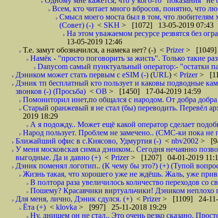
Одному мне кажется, что у кого-то "показания" не с
Всем, кто читает много вбросов, понятно, что люб
Смысл моего моста был в том, что любителям хо
(Совет) (-)
<
SKH
> [1072] 13-05-2019 07:43
На этом уважаемом ресурсе резвятся без огр
13-05-2019 12:46
Т.е. замут обозначился, а намека нет? (-)
<
Prizer
> [1049]
Намёк - "просто поговорить за жисть". Только такие ра
Danycom самый пунктуальный оператор:- "остатки па
Дэником может стать первым с еSIM (-)
(
URL
) <
Prizer
> [11
Дэник тп бесплатный кто пользует и каковы подводные камн
звонков (-) (Просьба)
<
ОВ
> [1450] 17-04-2019 14:59
Помониторил инет,по общался с народом. От добра добра 
Старый оранжевый я не стал (бы) переводить. Перевёл а
2019 18:29
А я подожду.. Может ещё какой оператор сделает подо
Народ пользует. Проблем не замечено.. (СМС-ки пока не п
Ближайший офис в с.Киясово, Удмуртия (-)
<
nbv2002
> [9
У меня московская симка дэником.. Сегодня нечаянно позво
выгодные. Да и давно (+)
<
Prizer
> [1207] 04-01-2019 11:
Дэник поменял логотип.. (К чему бы это?) (+) (Тупой вопро
Жизнь такая, что хорошего уже не ждёшь. Жаль, уже привы
В полтора раза увеличилось количество переходов со
Пошему? Красавчики виртуальчики! Дэником неплохо по
Для меня, лично, Дэник сдулся. (+)
<
Prizer
> [1109] 24-11-
Ёта (+)
<
klovka
> [997] 25-11-2018 19:29
Ну, днищем он не стал.. Это очень резко сказано. Прост