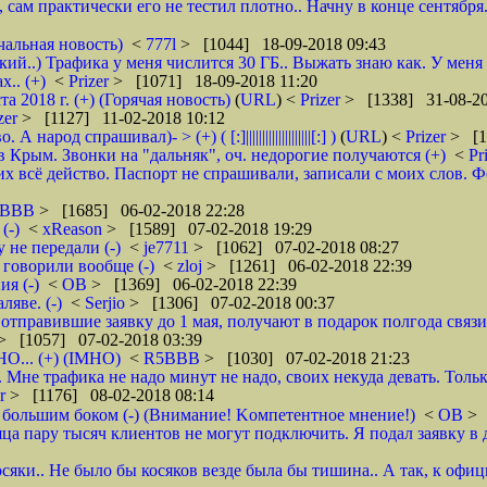
, сам практически его не тестил плотно.. Начну в конце сентября
чальная новость)
<
777l
> [1044] 18-09-2018 09:43
кий..) Трафика у меня числится 30 ГБ.. Выжать знаю как. У меня
.. (+)
<
Prizer
> [1071] 18-09-2018 11:20
2018 г. (+) (Горячая новость)
(
URL
) <
Prizer
> [1338] 31-08-20
zer
> [1127] 11-02-2018 10:12
д спрашивал)- > (+) ( [:]||||||||||||||||||||[:] )
(
URL
) <
Prizer
> [1
 Крым. Звонки на "дальняк", оч. недорогие получаются (+)
<
Pr
 всё действо. Паспорт не спрашивали, записали с моих слов. Фото 
5BBB
> [1685] 06-02-2018 22:28
(-)
<
xReason
> [1589] 07-02-2018 19:29
 не передали (-)
<
je7711
> [1062] 07-02-2018 08:27
 говорили вообще (-)
<
zloj
> [1261] 06-02-2018 22:39
я (-)
<
ОВ
> [1369] 06-02-2018 22:39
яве. (-)
<
Serjio
> [1306] 07-02-2018 00:37
отправившие заявку до 1 мая, получают в подарок полгода связ
> [1057] 07-02-2018 03:39
НО... (+) (IMHO)
<
R5BBB
> [1030] 07-02-2018 21:23
 Мне трафика не надо минут не надо, своих некуда девать. Толь
er
> [1176] 08-02-2018 08:14
 большим боком (-) (Внимание! Kомпетентное мнение!)
<
ОВ
> 
яца пару тысяч клиентов не могут подключить. Я подал заявку в 
осяки.. Не было бы косяков везде была бы тишина.. А так, к офи