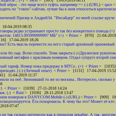
ходятся?.. (+)
<
SKH
> [995] 13-05-2019 00:11
ой вброс - это чаще всего туфта, например => (-)
(
URL
) <
qace
>
дить по "говно"-сайтам, лучше бы к ним относиться критически и
аничений Призер и Андрей34. "Инсайдер" по моей ссылке круче их
 18-04-2019 08:35
зговоры редко устраивают просто так без конкретного повода (+)
кетов: 14815.095999999997 МБ" (+)
<
Prizer
> [970] 21-04-2019
16] 17-04-2019 18:26
и? Есть мысль перевести на него старый архивный оранжевый от 
или бп сыр. Всем спасибо. Тема закрыта (-) (Дружеское рукопож
рхивный мегафон с красивым номером. Отдал супруге второй сим
бный тариф. Номер пока придержу в МТСе.. (+)
<
Prizer
> [1035]
риходят..) (-) (Личный опыт)
<
Prizer
> [1131] 17-04-2019 15:5
41] 11-04-2019 11:37
нили на неё. Звонивший то же из москвы.. Интересно, сколько 
18
с)
<
Prizer
> [1039] 27-11-2018 14:24
к. (-)
<
Rust
> [1036] 28-11-2018 13:47
 своим номером в DANYCOM.Mobile (-)
(
URL
) <
Prizer
> [909] 10-
зиционируется. Ёта похорошела. К чему бы это? Может её кто 
2018 07:47
о не так сильно интересен как в прошлом декабре. А так, многим