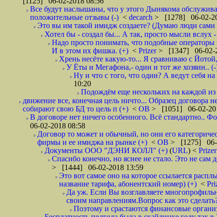
[1125] 06-02-2018 08:56
Все будут наслышаны, что у этого Дынякома обслуживан
положительные отзывы (-)
<
decarch
> [1278] 06-02-20
Это вы им такой имидж создаете? (Думаю люди сами оп
Хотел бы - создал бы... А так, просто мысли вслух 
Надо просто понимать, что подобные операторы 
И в этом их фишка. (+)
<
Prizer
> [1347] 06-02-2
Хрень несёте какую-то... Я сравниваю с Йотой
У Ёты и Мегафона,- один и тот же хозяин.. (-
Ну и что с того, что один? А ведут себя 
10:20
Подождём еще нескольких на каждой из 
движение все, конечная цель ничто... Образец договора 
собирают свою БД то цель п (+)
<
ОВ
> [1051] 06-02-20
В договоре нет ничего особенного. Всё стандартно.. Фо
06-02-2018 08:58
Договор то может и обычный, но они его категоричес
фирмы и ее имиджа на рынке (+)
<
ОВ
> [1275] 06-
Документы ООО "ДЭНИ КОЛЛ" (+)
(
URL
) <
Prize
Спасибо конечно, но яснее не стало. Это не сам
> [1444] 06-02-2018 13:59
Это вот самое оно на которое ссылается расплы
название тарифа, абонентский номер) (+)
<
Pri
Да уж. Если Вы возглавляете многопрофильн
своим направлениям.Вопрос как это сделать?
Поэтому и срастаются финансовые организа
Бесплатность полгода была в скайлинке году так в