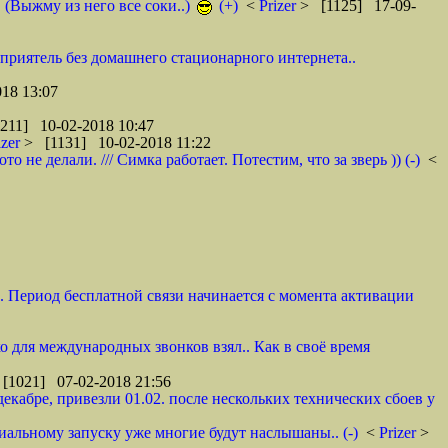
. (Выжму из него все соки..)
(+)
<
Prizer
> [1125] 17-09-
 приятель без домашнего стационарного интернета..
18 13:07
211] 10-02-2018 10:47
izer
> [1131] 10-02-2018 11:22
не делали. /// Симка работает. Потестим, что за зверь )) (-)
<
и. Период бесплатной связи начинается с момента активации
ко для международных звонков взял.. Как в своё время
[1021] 07-02-2018 21:56
декабре, привезли 01.02. после нескольких технических сбоев у
циальному запуску уже многие будут наслышаны.. (-)
<
Prizer
>