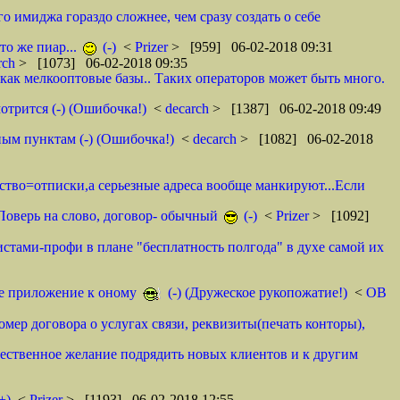
о имиджа гораздо сложнее, чем сразу создать о себе
то же пиар...
(-)
<
Prizer
> [959] 06-02-2018 09:31
rch
> [1073] 06-02-2018 09:35
как мелкооптовые базы.. Таких операторов может быть много.
отрится (-) (Ошибочка!)
<
decarch
> [1387] 06-02-2018 09:49
ным пунктам (-) (Ошибочка!)
<
decarch
> [1082] 06-02-2018
мство=отписки,а серьезные адреса вообще манкируют...Если
. Поверь на слово, договор- обычный
(-)
<
Prizer
> [1092]
истами-профи в плане "бесплатность полгода" в духе самой их
тое приложение к оному
(-) (Дружеское рукопожатие!)
<
ОВ
омер договора о услугах связи, реквизиты(печать конторы),
ественное желание подрядить новых клиентов и к другим
+)
<
Prizer
> [1193] 06-02-2018 12:55