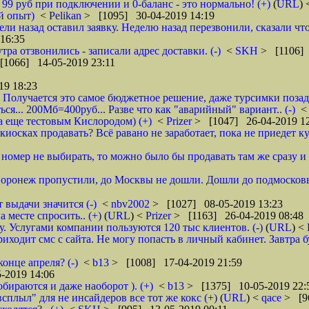
о 99 руб при подключении и 0-баланс - это нормально! (+)
(
URL
)
й опыт)
<
Pelikan
> [1095] 30-04-2019 14:19
ели назад оставил заявку. Неделю назад перезвонили, сказали что
16:35
тра отзвонились - записали адрес доставки. (-)
<
SKH
> [1106] 
[1066] 14-05-2019 23:11
19 18:23
 Получается это самое бюджетное решение, даже турсимки позади.
ся... 200Мб=400руб... Разве что как "аварийный" вариант.. (-)
а еще тестовым Кислородом) (+)
<
Prizer
> [1047] 26-04-2019 1
иосках продавать? Всё равано не заработает, пока не приедет ку
и номер не выбирать, то можно было бы продавать там же сразу и б
 Воронеж пропустили, до Москвы не дошли. Дошли до подмосковь
 выдачи значится (-)
<
nbv2002
> [1027] 08-05-2019 13:23
 месте спросить.. (+)
(
URL
) <
Prizer
> [1163] 26-04-2019 08:48
 Услугами компании пользуются 120 тыс клиентов. (-)
(
URL
) <
ходит смс с сайта. Не могу попасть в личный кабинет. Завтра б
онце апреля? (-)
<
b13
> [1008] 17-04-2019 21:59
-2019 14:06
обираются и даже наоборот ). (+)
<
b13
> [1375] 10-05-2019 22:
всплыл" для не инсайдеров все тот же кокс (+)
(
URL
) <
qace
> [9