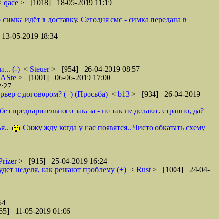
 <
qace
> [1018] 18-05-2019 11:19
 симка идёт в доставку. Сегодня смс - симка передана в
13-05-2019 18:34
.. (-)
<
Steuer
> [954] 26-04-2019 08:57
<
ASte
> [1001] 06-06-2019 17:00
2:27
рьер с договором? (+) (Просьба)
<
b13
> [934] 26-04-2019
ез предварительного заказа - но так не делают: странно, да?
я..
Сижу жду когда у нас появятся.. Чисто обкатать схему
Prizer
> [915] 25-04-2019 16:24
удет неделя, как решают проблему (+)
<
Rust
> [1004] 24-04-
54
65] 11-05-2019 01:06