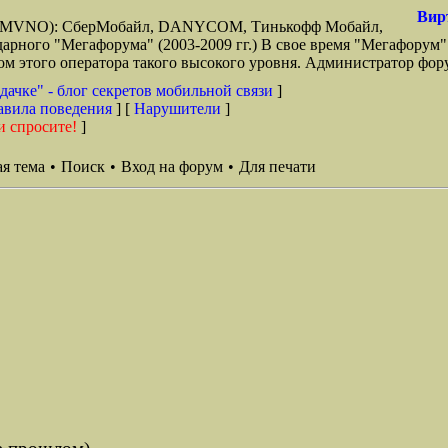
Вир
зи (MVNO): СберМобайл, DANYCOM, Тинькофф Мобайл,
арного "Мегафорума" (2003-2009 гг.) В свое время "Мегафорум"
этого оператора такого высокого уровня. Администратор фору
дачке" - блог секретов мобильной связи
]
авила поведения
] [
Нарушители
]
и спросите!
]
я тема
•
Поиск
•
Вход на форум
•
Для печати