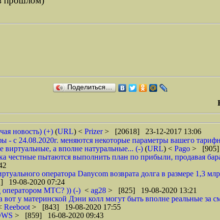
-в прошлом)
Поделиться…
чая новость) (+)
(
URL
) <
Prizer
> [20618] 23-12-2017 13:06
 - с 24.08.2020г. меняются некоторые параметры вашего тарифн
 виртуальные, а вполне натуральные... (-)
(
URL
) <
Pago
> [905]
ока честные пытаются выполнить план по прибыли, продавая барах
42
туального оператора Danycom возврата долга в размере 1,3 млрд
] 19-08-2020 07:24
 оператором МТС? )) (-)
<
ag28
> [825] 19-08-2020 13:21
а вот у материнской Дэни колл могут быть вполне реальные за смс
 <
Reeboot
> [843] 19-08-2020 17:55
DWS
> [859] 16-08-2020 09:43