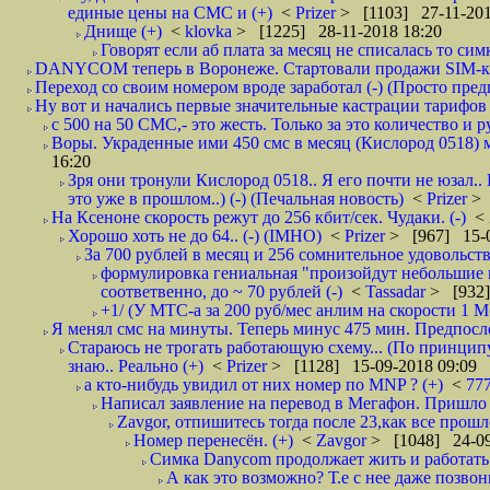
единые цены на СМС и (+)
<
Prizer
> [1103] 27-11-201
Днище (+)
<
klovka
> [1225] 28-11-2018 18:20
Говорят если аб плата за месяц не списалась то симк
DANYCOM теперь в Воронеже. Стартовали продажи SIM-карт
Переход со своим номером вроде заработал (-) (Просто пре
Ну вот и начались первые значительные кастрации тарифов 
с 500 на 50 СМС,- это жесть. Только за это количество и ру
Воры. Украденные ими 450 смс в месяц (Кислород 0518) м
16:20
Зря они тронули Кислород 0518.. Я его почти не юзал..
это уже в прошлом..) (-) (Печальная новость)
<
Prizer
> 
На Ксеноне скорость режут до 256 кбит/сек. Чудаки. (-)
<
Хорошо хоть не до 64.. (-) (IMHO)
<
Prizer
> [967] 15-0
За 700 рублей в месяц и 256 сомнительное удовольств
формулировка гениальная "произойдут небольшие из
соответвенно, до ~ 70 рублей (-)
<
Tassadar
> [932]
+1/ (У МТС-а за 200 руб/мес анлим на скорости 1 Мб
Я менял смс на минуты. Теперь минус 475 мин. Предпослед
Стараюсь не трогать работающую схему... (По принципу
знаю.. Реально (+)
<
Prizer
> [1128] 15-09-2018 09:09
а кто-нибудь увидил от них номер по MNP ? (+)
<
77
Написал заявление на перевод в Мегафон. Пришло 
Zavgor, отпишитесь тогда после 23,как все прошло
Номер перенесён. (+)
<
Zavgor
> [1048] 24-09
Симка Danycom продолжает жить и работать 
А как это возможно? Т.е с нее даже позвон