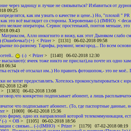
ие через задницу и лучше не связываться? Избавиться от дурног
18 09:25
ределятся, как им узнать о качестве и цене..) Но, "плохой " PR 
- как это всё выглядит со стороны. Хieровенько (-) (IMHO)
<
deca
это мелкие операторы. Сервис простенький, понтов меньше, это 
018 09:43
, Матриксом, Алло инкогнито и вижу, как этот Дыняком слабо см
) (Ошибочка!) (+)
<
Prizer
> [1131] 06-02-2018 09:58
на рынке по-разному. Тарифы, роуминг, межгород... По всем основ
сетей..
(-)
<
Prizer
> [1140] 06-02-2018 12:30
не высылают(с ячеек тоже никто не прислал),на почте их одно ха
18 06:34
тка есть(я её отсылал им..) Но править фотошопом,- это не моё.
ки не хотят предоставлять. Хотелось проконсультироваться с юр
02-2018 12:49
r
> [1383] 06-02-2018 13:08
 договор,что конкретно подписывает абонент, а лишь расплывча
вчатое что подписывает абонент.. (То, где паспортные данные, н
zer
> [1069] 06-02-2018 15:36
ую фирму, одно их направлений которой телекоммуникация, ест
 (-)
<
ОВ
> [1105] 06-02-2018 18:56
ции с связью... (-) (IMHO)
<
Prizer
> [1179] 07-02-2018 08:19
 2003.. Полгода полный анлим голосовой и инернет (Правда 1х) (