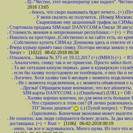
Ц:-"Честно, этот недооператор уже надоел". Честно
2018 13:05
боюсь, что скоро выжимать будет нечего.. (+) (Пе
У меня свалить не получится.. (Номер Московс
Скармливаю ему акционный трафик на СИМках
Стартовала продажа SIM-карт DANYCOM в Омске 30 августа 
Стоимость звонков в непризнанные республики:-> (+)
<
Pri
Нашлось на просторах..(Собственно и на сайте есть, но криво. А наро
Собственно купить СИМ-ку Дэникома здесь и отвезти её в
Вчера курьер привёз таки симку. Полтора месяца заняло у них
Steuer
> [1022] 08-02-2018 06:58
Отказался... Заявка № 371 от 19.12.2017 (+) (IMHO) (+)
<
R
Аналогично, симку так и не привезли. Просто забил болт. 
Та же ситуация кинули первых, даже в курьерскую службу
если бы халяву полугодовую не пообещали, о них бы и не
Логично. Хотя халява там 6 месяцев с момента подключени
Не с момента подключения, а с момента объявления о хал
Друзья! Обращаем ваше внимание, что все абоненты, 
SIM-карты DANYCOM. (-) (Ошибочка!)
(
URL
) <
ОВ
Халява хорошо конечно, но для меня есть большое 
Что страшного в этом сне? (Я лично развлекаюсь.
ТП"Звони дешевле"
(-) (Тупой вопрос)
<
Priz
Однозначно. Копеечная экономия может вылезти
Не понятно, как люди собираются бизнес делать. За два мес
доставщика. (+)
<
Rust
> [1106] 06-02-2018 00:19
имхо, так все и задумывалось. Много шума. Из того что к