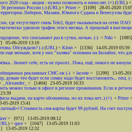
 2020 года - акция - нужно позвонить и начислят. (+)
(
URL
) 
6 регионах России (-)
(
URL
) <
Prizer
> [1109] 28-01-2020 15:0
рритории Либерии, Малави, Южного Судана и Венесуэлы будет в
ии, где отсутствует связь Tele2, будет оказываться на сетях ПАО
ктически удвоили трафик этого месяца. А прошлый я выговорил 
щущение, что списывают раз в сутки, ночью. (-)
<
Niki
> [1085]
] 05-06-2019 13:10
тива. Обсуждали? (-)
(
URL
) <
Kloin
> [1336] 14-05-2019 05:59
ще меньше, хотя у них "халява" основана на Билайне, что для м
вка.. Звонит себе, есть не просит.. Пока, ещё, никого не кинули
го обещанных рекламных СМС-ок (-)
<
lacoste
> [1299] 13-05-201
 думаю что будет если симку надо будет восстановить... ппц. (-
<
_Alexander_
> [1404] 23-05-2019 16:33
ановить можно только в офисе в регионе проживания. Если в реги
23:39
фисы выдачи, на карте обозначены, но их пока нет..) (+)
<
Prizer
-05-2019 15:41
латный»! Стоимость сим-карты будет 99 рублей. На счет поступи
izer
> [971] 13-05-2019 08:12
URL
) <
qace
> [1047] 13-05-2019 11:03
] 13-05-2019 12:32