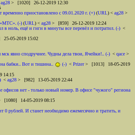
<
ag28
> [1020] 26-12-2019 12:30
5
ременно приостановлено с 09.01.2020 г. (+)
(
URL
) <
ag28
>
 «МТС». (-)
(
URL
) <
ag28
> [859] 26-12-2019 12:24
в ноль, ещё и гиги в минуты все перевёл и потратил. (-)
<
 25-05-2019 15:02
ск явно сподручнее. Чудны дела твои, Ячейки!.. (-)
<
qace
>
 на бабки.. Вот и тишина..
(-)
<
Prizer
> [1013] 18-05-2019
9 14:15
)
<
ag28
> [982] 13-05-2019 22:44
оне офисов нет - только новый номер. В офисе "чужого" региона
> [1080] 14-05-2019 08:15
т 0 рублей. И станет необходимо ежемесячно и тратить, и