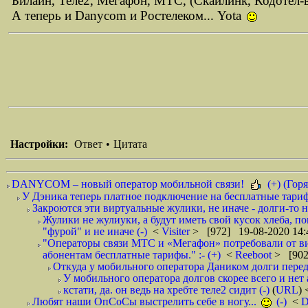
Билайн, Теле2, Мегафон, МТС, (Скайлинк, Кодотел
А теперь и Danycom и Ростелеком... Yota
Настройки:
Ответ
•
Цитата
DANYCOM – новый оператор мобильной связи!
(+) (Горя
У Дэника теперь платное подключение на бесплатные тарифы
Закроются эти виртуальные жулики, не иначе - долги-то не
Жулики не жулиуки, а будут иметь свой кусок хлеба, п
"фурой" и не иначе (-)
<
Visiter
> [972] 19-08-2020 14:
"Операторы связи МТС и «Мегафон» потребовали от вир
абонентам бесплатные тарифы." :- (+)
<
Reeboot
> [902
Откуда у мобильного оператора Даником долги перед
У мобильного оператора долгов скорее всего и нет 
кстати, да. он ведь на хребте теле2 сидит (-)
(
URL
)
Любят наши ОпСоСы выстрелить себе в ногу...
(-)
<