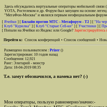
Здесь обсуждались виртуальные операторы мобильной свя
YOTA, Ростелеком и др. Форум был запущен на основе легенд
"МегаФон-Москва" и являлся первым неофициальным форумом 
[
Ячейки
] [
Билайн против МТС - Мегафорум - T2
]
[
"На чер
[
Клуб "Курилка"
] [
Клуб "Старые Сell-ки"
] [
Участники
] [
Пр
[ Попали на Ячейки из Яндекс или Google?
Зарегистрируйтесь 
Перейти к:
Список конференций
•
Список сообщений
•
Нова
Размещено пользователем :
Prizer
()
Зарегистрирован: 10 годов назад
Сообщения: 12,921
Ранг: Элитарий - монстр
Дата: 18-04-2019 08:35
Т.е. замут обозначился, а намека нет? (-)
Мои операторы, пользую равномерно/значно:-