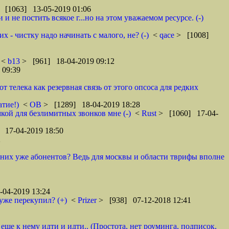
 [1063] 13-05-2019 01:06
 не постить всякое г...но на этом уважаемом ресурсе. (-)
 - чистку надо начинать с малого, не? (-)
<
qace
> [1008]
<
b13
> [961] 18-04-2019 09:12
 09:39
телека как резервная связь от этого опсоса для редких
атие!)
<
ОВ
> [1289] 18-04-2019 18:28
кой для безлимитных звонков мне (-)
<
Rust
> [1060] 17-04-
 17-04-2019 18:50
2
у них уже абонентов? Ведь для москвы и области тврифы вполне
04-2019 13:24
уже перекупил? (+)
<
Prizer
> [938] 07-12-2018 12:41
 еще к нему идти и идти.. (Простота, нет роуминга, подписок,