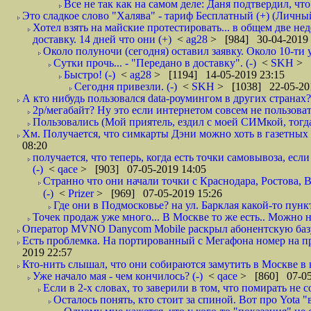
Все не так как на самом деле: Даня подтвердил, чт
Это сладкое слово "Халява" - тариф Бесплатный (+) (Личны
Хотел взять на майские протестировать... в общем две нед
доставку. 14 дней что они (+)
<
ag28
> [984] 30-04-2019 
Около полуночи (сегодня) оставил заявку. Около 10-ти у
Сутки прочь... - "Передано в доставку". (-)
<
SKH
> 
Быстро! (-)
<
ag28
> [1194] 14-05-2019 23:15
Сегодня привезли. (-)
<
SKH
> [1038] 22-05-20
А кто нибудь пользовался data-роумингом в других странах?
2р/мегабайт? Ну это если интернетом совсем не пользовать
Пользовались (Мой приятель, ездил с моей СИМкой, тогд
Хм. Получается, что симкарты Дэни можно хоть в газетных к
08:20
получается, что теперь, когда есть точки самовывоза, есл
(-)
<
qace
> [903] 07-05-2019 14:05
Странно что они начали точки с Краснодара, Ростова,
(-)
<
Prizer
> [969] 07-05-2019 15:26
Где они в Подмосковье? на ул. Барклая какой-то пункт
Точек продаж уже много... В Москве то же есть.. Можно на
Оператор MVNO Danycom Mobile раскрыл абонентскую базу.
Есть проблемка. На портированный с Мегафона номер на при
2019 22:57
Кто-нить слышал, что они собираются замутить в Москве в к
Уже начало мая - чем кончилось? (-)
<
qace
> [860] 07-05
Если в 2-х словах, то заверили в том, что помирать не с
Осталось понять, кто стоит за спиной. Вот про Yota "