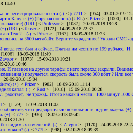
8 14:40
а не регистрировалас в сети (-)
<
je7711
> [954] 03-01-2019 15:
 в Калуге. (+) (Горячая новость)
(
URL
) <
Prizer
> [1000] 01-1
дположение)
(
URL
) <
Professor
> [1087] 20-09-2018 18:28
(+)
(
URL
) <
feoser
> [1172] 14-09-2018 22:37
гаю Теле2... (-)
<
Prizer
> [1167] 18-09-2018 11:23
енялись на 3600 мегабайт. Верните украденное! Украли СМС - доб
 И когда тест был и сейчас.. Платил им честно по 199 руб/мес..
[1006] 18-09-2018 11:49
Zavgor
> [1073] 15-09-2018 10:21
9-2018 10:46
ие. И главное на другие тарифы с него переход закрыли. Видимо
менения ) получается, скорость была около 300 кбит ? Или все 
 20-09-2018 15:04
ит/с) (+)
<
Prizer
> [982] 18-09-2018 11:14
няя капля. (-)
<
Rust
> [1018] 15-09-2018 00:28
:- работает,- не трожь).. Итого каждый месяц:- 1000 минут 100
7l
> [1129] 17-09-2018 11:03
сообщение, что предварительно возможность подтверждена. (+)
. (+)
<
777l
> [936] 18-09-2018 09:45
-2018 21:30
без видимых изменений. (-)
<
Zavgor
> [1170] 24-09-2018 22:2
ить можно? (-)
<
777l
> [998] 02-10-2018 09:39