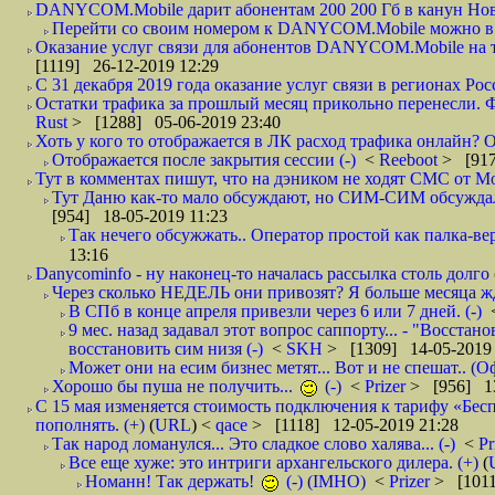
DANYCOM.Mobile дарит абонентам 200 200 Гб в канун Нового
Перейти со своим номером к DANYCOM.Mobile можно в 5
Оказание услуг связи для абонентов DANYCOM.Mobile на те
[1119] 26-12-2019 12:29
С 31 декабря 2019 года оказание услуг связи в регионах Росс
Остатки трафика за прошлый месяц прикольно перенесли. Фа
Rust
> [1288] 05-06-2019 23:40
Хоть у кого то отображается в ЛК расход трафика онлайн? О
Отображается после закрытия сессии (-)
<
Reeboot
> [917
Тут в комментах пишут, что на дэником не ходят СМС от Мо
Тут Даню как-то мало обсуждают, но СИМ-СИМ обсуждали е
[954] 18-05-2019 11:23
Так нечего обсужжать.. Оператор простой как палка-верё
13:16
Danycominfo - ну наконец-то началась рассылка столь дол
Через сколько НЕДЕЛЬ они привозят? Я больше месяца жду,
В СПб в конце апреля привезли через 6 или 7 дней. (-)
9 мес. назад задавал этот вопрос саппорту... - "Восст
восстановить сим низя (-)
<
SKH
> [1309] 14-05-2019 
Может они на есим бизнес метят... Вот и не спешат.. (О
Хорошо бы пуша не получить...
(-)
<
Prizer
> [956] 13
С 15 мая изменяется стоимость подключения к тарифу «Бесп
пополнять. (+)
(
URL
) <
qace
> [1118] 12-05-2019 21:28
Так народ ломанулся... Это сладкое слово халява... (-)
<
Pr
Все еще хуже: это интриги архангельского дилера. (+)
(
Номанн! Так держать!
(-) (IMHO)
<
Prizer
> [1011